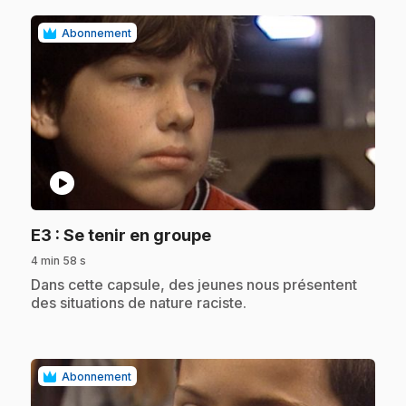
Abonnement
play_circle
.
E3
: Se tenir en groupe
4 min 58 s
.
Dans cette capsule, des jeunes nous présentent
des situations de nature raciste.
Abonnement