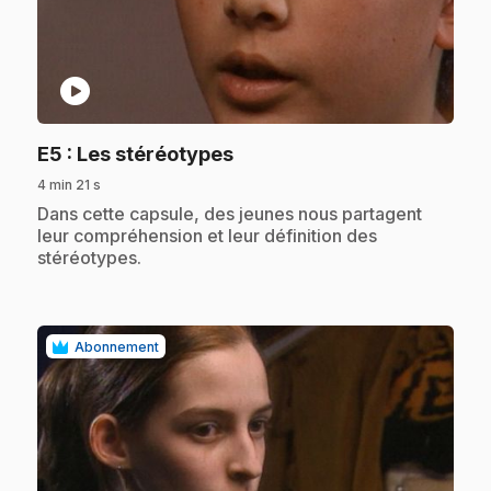
play_circle
.
E5
: Les stéréotypes
4 min 21 s
.
Dans cette capsule, des jeunes nous partagent
leur compréhension et leur définition des
stéréotypes.
Abonnement