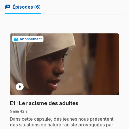
video_library
Épisodes (
6
)
Abonnement
play_circle
.
E1
: Le racisme des adultes
5 min 42 s
.
Dans cette capsule, des jeunes nous présentent
des situations de nature raciste provoquées par