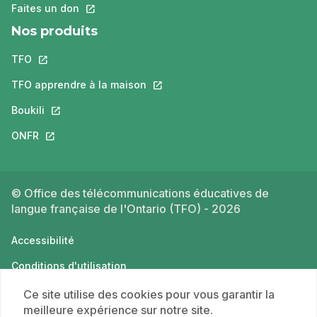
Faites un don
Ce lien s'ouvrira dans un nouvel onglet.
Nos produits
TFO
Ce lien s'ouvrira dans un nouvel onglet.
TFO apprendre à la maison
Ce lien s'ouvrira dans un nouvel o
Boukili
Ce lien s'ouvrira dans un nouvel onglet.
ONFR
Ce lien s'ouvrira dans un nouvel onglet.
© Office des télécommunications éducatives de
langue française de l'Ontario (TFO) - 2026
Accessibilité
Conditions d'utilisation
Politique de confidentialité
Ce site utilise des cookies pour vous garantir la
meilleure expérience sur notre site.