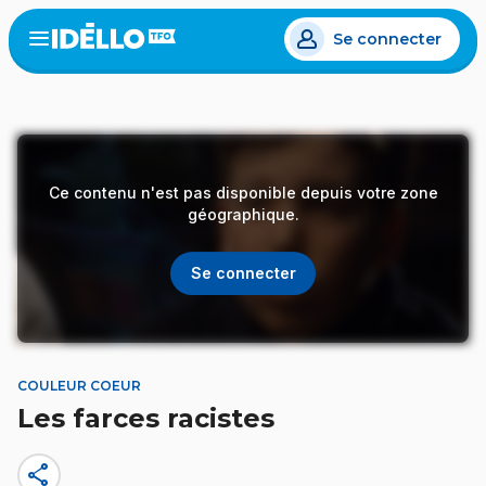
Aller
Se connecter
au
Open
the
contenu
menu
principal
Ce contenu n'est pas disponible depuis votre zone
géographique.
Se connecter
COULEUR COEUR
Les farces racistes
share