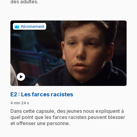
des adultes.
Abonnement
play_circle
.
E2
: Les farces racistes
4 min 24 s
.
Dans cette capsule, des jeunes nous expliquent à
quel point que les farces racistes peuvent blesser
et offenser une personne.