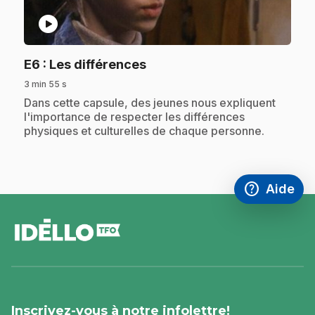
play_circle
.
E6
: Les différences
3 min 55 s
.
Dans cette capsule, des jeunes nous expliquent
l'importance de respecter les différences
physiques et culturelles de chaque personne.
help
Aide
Accéder à l
,Ce lien s'
pied
de
page
Inscrivez-vous à notre infolettre!