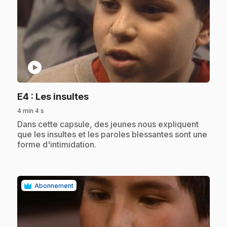
play_circle
.
E4
: Les insultes
4 min 4 s
.
Dans cette capsule, des jeunes nous expliquent
que les insultes et les paroles blessantes sont une
forme d'intimidation.
Abonnement