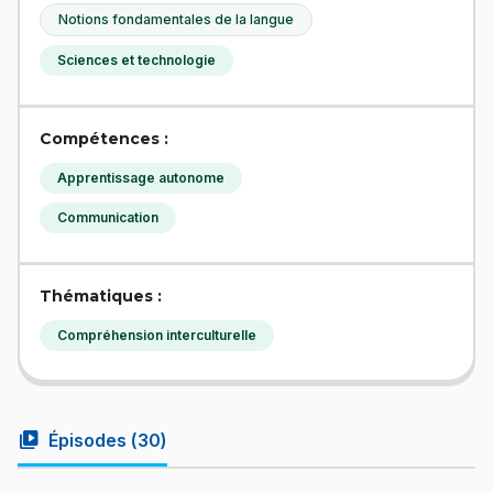
Notions fondamentales de la langue
Sciences et technologie
Compétences :
Apprentissage autonome
Communication
Thématiques :
Compréhension interculturelle
video_library
Épisodes (
30
)