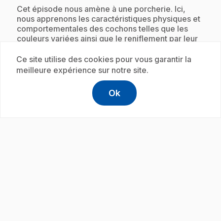
.
Cet épisode nous amène à une porcherie. Ici,
nous apprenons les caractéristiques physiques et
comportementales des cochons telles que les
couleurs variées ainsi que le reniflement par leur
groin. Nous voyons aussi les parties du corps du
cochon.
Ce site utilise des cookies pour vous garantir la
meilleure expérience sur notre site.
Ok
help
Aide
Abonnement
Accéder à l
,Ce lien s'
play_circle
.
E19
: Les animaux