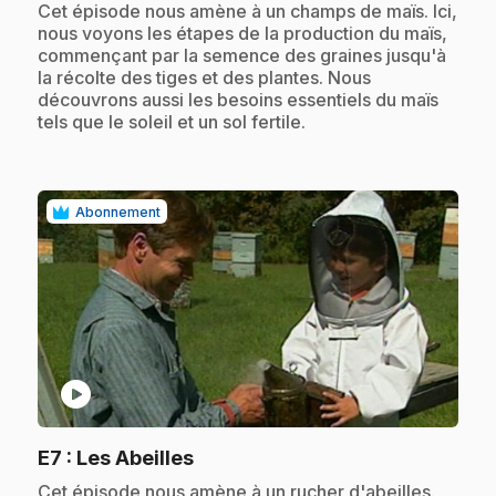
.
Cet épisode nous amène à un champs de maïs. Ici,
nous voyons les étapes de la production du maïs,
commençant par la semence des graines jusqu'à
la récolte des tiges et des plantes. Nous
découvrons aussi les besoins essentiels du maïs
tels que le soleil et un sol fertile.
Abonnement
play_circle
.
E7
: Les Abeilles
.
Cet épisode nous amène à un rucher d'abeilles.