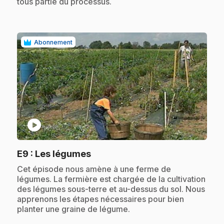
tous partie du processus.
Abonnement
play_circle
.
E9
: Les légumes
.
Cet épisode nous amène à une ferme de
légumes. La fermière est chargée de la cultivation
des légumes sous-terre et au-dessus du sol. Nous
apprenons les étapes nécessaires pour bien
planter une graine de légume.