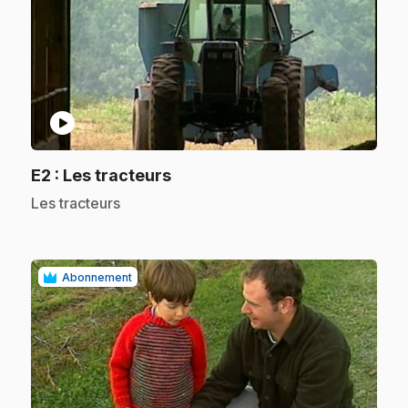
play_circle
.
E2
: Les tracteurs
.
Les tracteurs
Abonnement