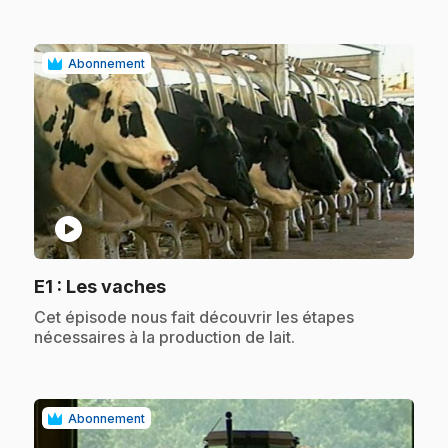
Abonnement
play_circle
.
E1
: Les vaches
.
Cet épisode nous fait découvrir les étapes
nécessaires à la production de lait.
Abonnement