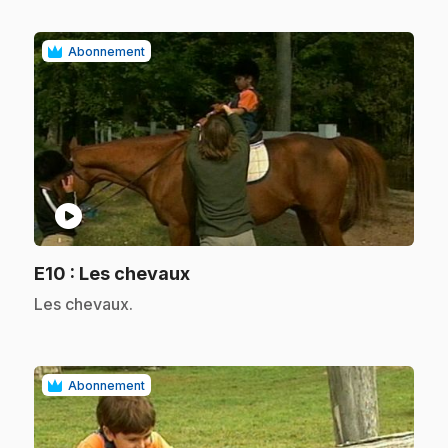
Abonnement
play_circle
.
E10
: Les chevaux
.
Les chevaux.
Abonnement