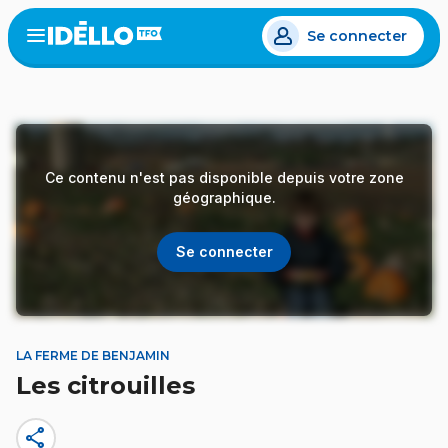
Aller
Se connecter
au
Open
the
contenu
menu
principal
Ce contenu n'est pas disponible depuis votre zone
géographique.
Se connecter
LA FERME DE BENJAMIN
Les citrouilles
share