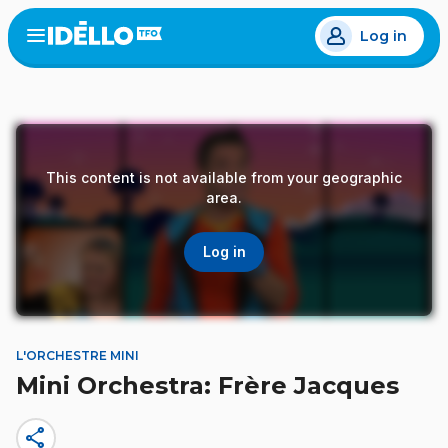
Skip
Log in
to
Open
the
main
menu
content
This content is not available from your geographic
area.
Log in
L'ORCHESTRE MINI
Mini Orchestra: Frère Jacques
share