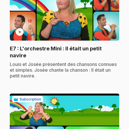
play_circle
E7
: L'orchestre Mini : Il était un petit
.
navire
.
Louis et Josée présentent des chansons connues
et simples. Josée chante la chanson : Il était un
petit navire.
Subscription