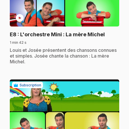
play_circle
.
E8
: L'orchestre Mini : La mère Michel
1 min 42 s
.
Louis et Josée présentent des chansons connues
et simples. Josée chante la chanson : La mère
Michel.
Subscription