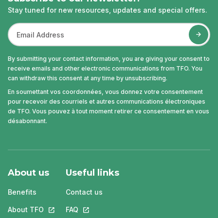
Stay tuned for new resources, updates and special offers.
By submitting your contact information, you are giving your consent to
receive emails and other electronic communications from TFO. You
can withdraw this consent at any time by unsubscribing.
En soumettant vos coordonnées, vous donnez votre consentement
pour recevoir des courriels et autres communications électroniques
de TFO. Vous pouvez à tout moment retirer ce consentement en vous
désabonnant.
About us
Useful links
Benefits
Contact us
About TFO
This link will open in a new tab.
FAQ
This link will open in a new tab.