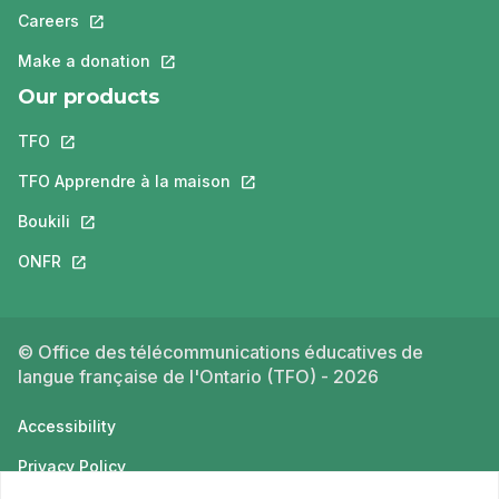
Careers
This link will open in a new tab.
Make a donation
This link will open in a new tab.
Our products
TFO
This link will open in a new tab.
TFO Apprendre à la maison
This link will open in a new tab.
Boukili
This link will open in a new tab.
ONFR
This link will open in a new tab.
© Office des télécommunications éducatives de
langue française de l'Ontario (TFO) - 2026
Accessibility
Privacy Policy