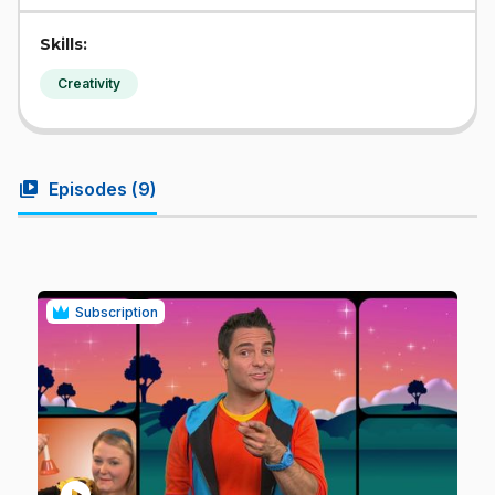
Skills:
Creativity
video_library
Episodes (
9
)
Subscription
play_circle