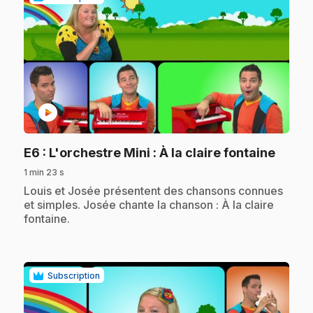
play_circle
.
E6
: L'orchestre Mini : À la claire fontaine
1 min 23 s
.
Louis et Josée présentent des chansons connues
et simples. Josée chante la chanson : À la claire
fontaine.
Subscription