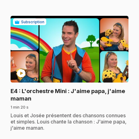
Subscription
play_circle
E4
: L'orchestre Mini : J'aime papa, j'aime
.
maman
1 min 20 s
.
Louis et Josée présentent des chansons connues
et simples. Louis chante la chanson : J'aime papa,
j'aime maman.