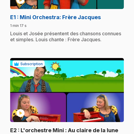
.
E1
: Mini Orchestra: Frère Jacques
1 min 17 s
.
Louis et Josée présentent des chansons connues
et simples. Louis chante : Frère Jacques.
Subscription
play_circle
.
E2
: L'orchestre Mini : Au claire de la lune