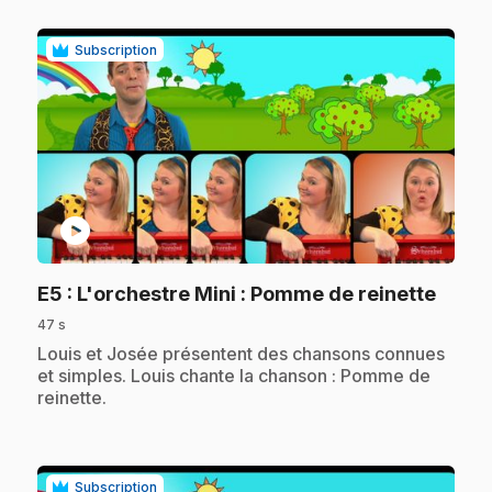
Subscription
play_circle
.
E5
: L'orchestre Mini : Pomme de reinette
47 s
.
Louis et Josée présentent des chansons connues
et simples. Louis chante la chanson : Pomme de
reinette.
Subscription