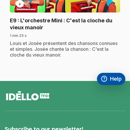
play_circle
E9
: L'orchestre Mini : C'est la cloche du
.
vieux manoir
1 min 25 s
.
Louis et Josée présentent des chansons connues
et simples. Josée chante la chanson : C'est la
cloche du vieux manoir.
help
Help
Access FAQ
,This link w
footer
Subscribe to our newsletter!