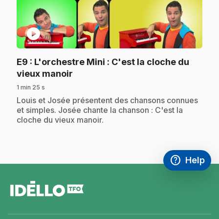
play_circle
E9
: L'orchestre Mini : C'est la cloche du
.
vieux manoir
1 min 25 s
.
Louis et Josée présentent des chansons connues
et simples. Josée chante la chanson : C'est la
cloche du vieux manoir.
help
Help
Access FAQ
,This link w
footer