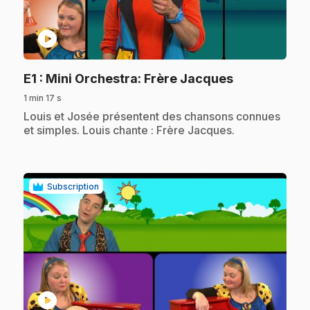
play_circle
.
E1
: Mini Orchestra: Frère Jacques
1 min 17 s
.
Louis et Josée présentent des chansons connues
et simples. Louis chante : Frère Jacques.
Subscription
play_circle