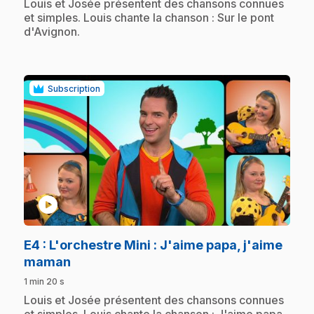
.
Louis et Josée présentent des chansons connues
et simples. Louis chante la chanson : Sur le pont
d'Avignon.
Subscription
play_circle
E4
: L'orchestre Mini : J'aime papa, j'aime
.
maman
1 min 20 s
.
Louis et Josée présentent des chansons connues
et simples. Louis chante la chanson : J'aime papa,