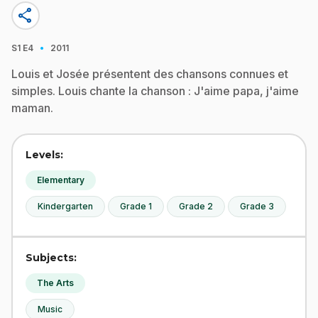
share
·
S1
E4
2011
Louis et Josée présentent des chansons connues et
simples. Louis chante la chanson : J'aime papa, j'aime
maman.
Levels:
Elementary
Kindergarten
Grade 1
Grade 2
Grade 3
Subjects:
The Arts
Music