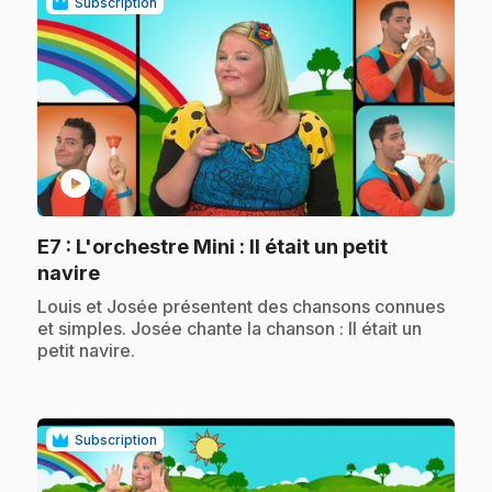
Subscription
play_circle
E7
: L'orchestre Mini : Il était un petit
.
navire
.
Louis et Josée présentent des chansons connues
et simples. Josée chante la chanson : Il était un
petit navire.
Subscription