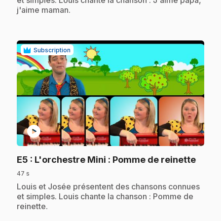
j'aime maman.
Subscription
play_circle
.
E5
: L'orchestre Mini : Pomme de reinette
47 s
.
Louis et Josée présentent des chansons connues
et simples. Louis chante la chanson : Pomme de
reinette.