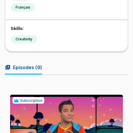
Français
Skills:
Creativity
video_library
Episodes (
9
)
Subscription