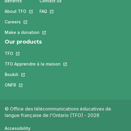
Benefits
Contact us
About TFO
This link will open in a new tab.
FAQ
This link will open in a new tab.
Careers
This link will open in a new tab.
Make a donation
This link will open in a new tab.
Our products
TFO
This link will open in a new tab.
TFO Apprendre à la maison
This link will open in a new tab.
Boukili
This link will open in a new tab.
ONFR
This link will open in a new tab.
© Office des télécommunications éducatives de
langue française de l'Ontario (TFO) - 2026
Accessibility