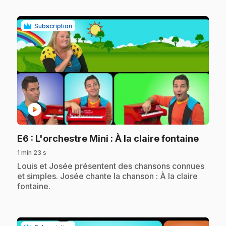
Subscription
play_circle
.
E6
: L'orchestre Mini : À la claire fontaine
1 min 23 s
.
Louis et Josée présentent des chansons connues
et simples. Josée chante la chanson : À la claire
fontaine.