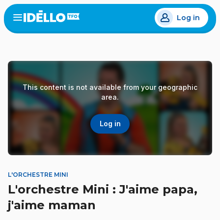
Skip
Log in
to
Open
the
main
menu
content
This content is not available from your geographic
area.
Log in
L'ORCHESTRE MINI
L'orchestre Mini : J'aime papa,
j'aime maman