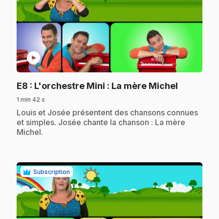
play_circle
.
E8
: L'orchestre Mini : La mère Michel
1 min 42 s
.
Louis et Josée présentent des chansons connues
et simples. Josée chante la chanson : La mère
Michel.
Subscription