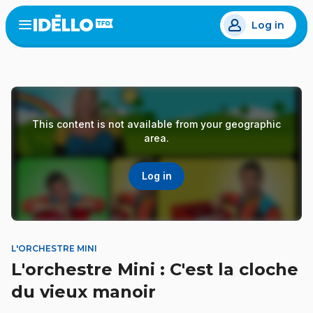
Skip
Log in
to
Open
the
main
menu
content
This content is not available from your geographic
area.
Log in
L'ORCHESTRE MINI
L'orchestre Mini : C'est la cloche
du vieux manoir