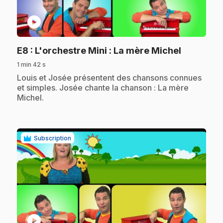
play_circle
.
E8
: L'orchestre Mini : La mère Michel
1 min 42 s
.
Louis et Josée présentent des chansons connues
et simples. Josée chante la chanson : La mère
Michel.
Subscription
play_circle