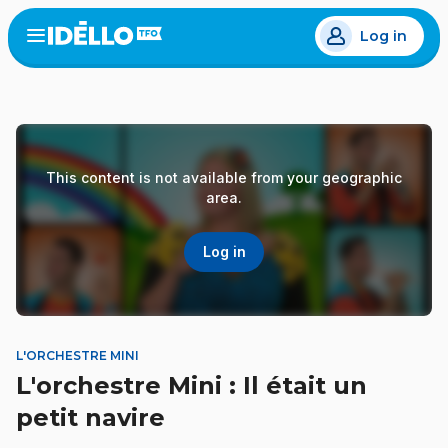
Skip
Log in
to
Open
the
main
menu
content
This content is not available from your geographic
area.
Log in
L'ORCHESTRE MINI
L'orchestre Mini : Il était un
petit navire