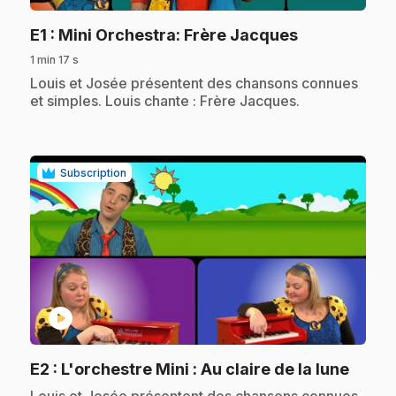
.
E1
: Mini Orchestra: Frère Jacques
1 min 17 s
.
Louis et Josée présentent des chansons connues
et simples. Louis chante : Frère Jacques.
Subscription
play_circle
.
E2
: L'orchestre Mini : Au claire de la lune
.