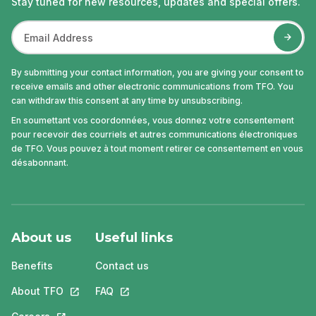
Stay tuned for new resources, updates and special offers.
By submitting your contact information, you are giving your consent to
receive emails and other electronic communications from TFO. You
can withdraw this consent at any time by unsubscribing.
En soumettant vos coordonnées, vous donnez votre consentement
pour recevoir des courriels et autres communications électroniques
de TFO. Vous pouvez à tout moment retirer ce consentement en vous
désabonnant.
About us
Useful links
Benefits
Contact us
About TFO
This link will open in a new tab.
FAQ
This link will open in a new tab.