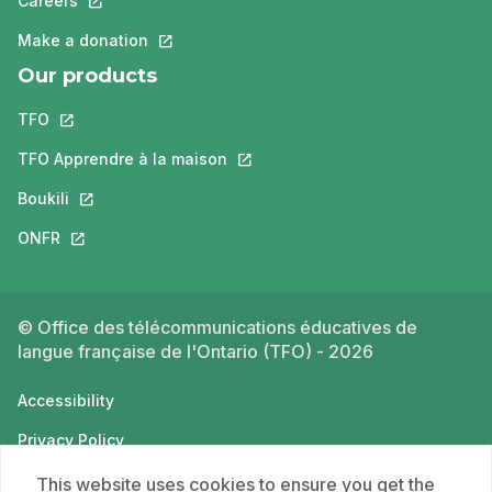
Careers
This link will open in a new tab.
Make a donation
This link will open in a new tab.
Our products
TFO
This link will open in a new tab.
TFO Apprendre à la maison
This link will open in a new tab.
Boukili
This link will open in a new tab.
ONFR
This link will open in a new tab.
© Office des télécommunications éducatives de
langue française de l'Ontario (TFO) - 2026
Accessibility
Privacy Policy
Terms of use
This website uses cookies to ensure you get the