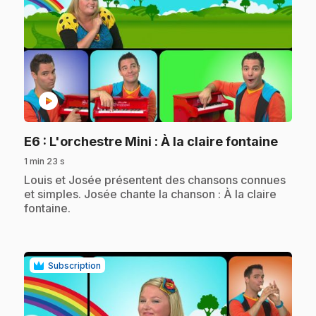
play_circle
.
E6
: L'orchestre Mini : À la claire fontaine
1 min 23 s
.
Louis et Josée présentent des chansons connues
et simples. Josée chante la chanson : À la claire
fontaine.
Subscription