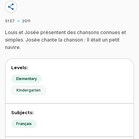
share
·
S1
E7
2011
Louis et Josée présentent des chansons connues et
simples. Josée chante la chanson : Il était un petit
navire.
Levels:
Elementary
Kindergarten
Subjects:
Français