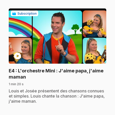
Subscription
play_circle
E4
: L'orchestre Mini : J'aime papa, j'aime
.
maman
1 min 20 s
.
Louis et Josée présentent des chansons connues
et simples. Louis chante la chanson : J'aime papa,
j'aime maman.