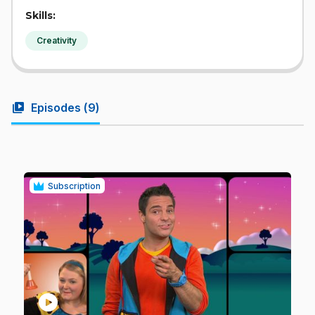
Skills:
Creativity
video_library
Episodes (
9
)
Subscription
play_circle