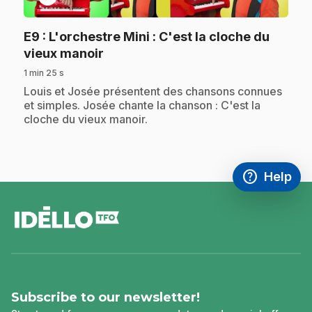
E9
: L'orchestre Mini : C'est la cloche du
.
vieux manoir
1 min 25 s
.
Louis et Josée présentent des chansons connues
et simples. Josée chante la chanson : C'est la
cloche du vieux manoir.
help
Help
Access FAQ
,This link w
footer
Subscribe to our newsletter!