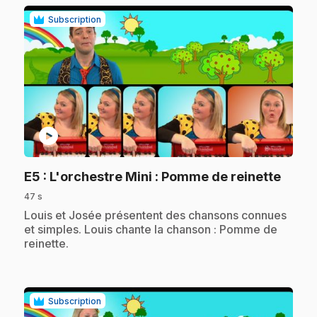
Subscription
play_circle
.
E5
: L'orchestre Mini : Pomme de reinette
47 s
.
Louis et Josée présentent des chansons connues
et simples. Louis chante la chanson : Pomme de
reinette.
Subscription