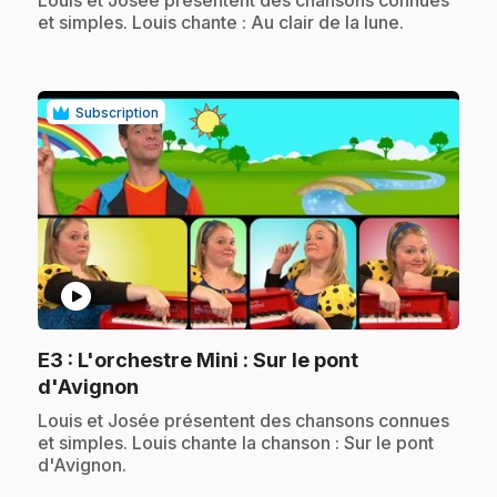
Louis et Josée présentent des chansons connues
et simples. Louis chante : Au clair de la lune.
Subscription
play_circle
E3
: L'orchestre Mini : Sur le pont
.
d'Avignon
.
Louis et Josée présentent des chansons connues
et simples. Louis chante la chanson : Sur le pont
d'Avignon.