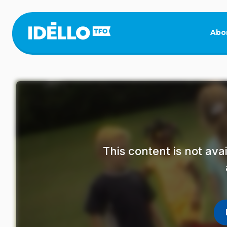
Skip
to
main
Abo
content
This content is not av