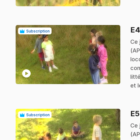
E
Subscription
.
Ce 
(AP
loc
con
play_circle
lit
et 
E
Subscription
.
Ce 
(AP