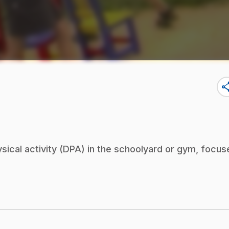
sha
ysical activity (DPA) in the schoolyard or gym, focus