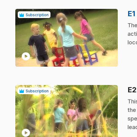
E1
Subscription
.
The
act
loc
play_circle
E
Subscription
.
Thi
the
spe
lea
play_circle