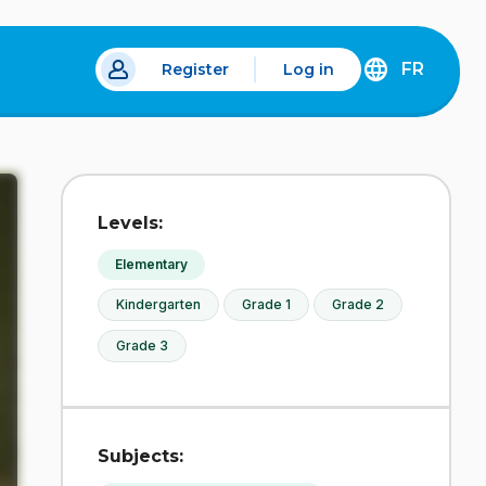
FR
Register
Log in
 a new tab.
DÉCOUVREZ
LA
VERSION
EN
FRANÇAIS
DU
Levels:
SITE
IDÉLLO.
Elementary
Kindergarten
Grade 1
Grade 2
Grade 3
Subjects: