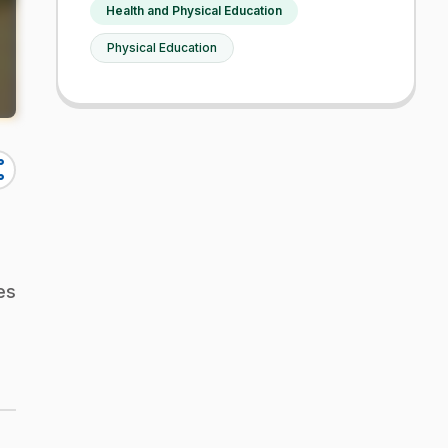
Health and Physical Education
Physical Education
re
es