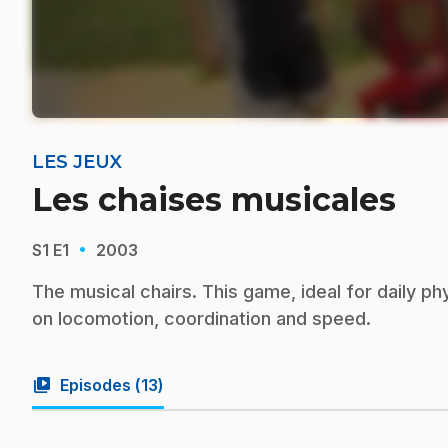
LES JEUX
Les chaises musicales
·
S1
E1
2003
The musical chairs. This game, ideal for daily ph
on locomotion, coordination and speed.
video_library
Episodes (
13
)