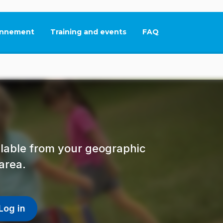
nnement
Training and events
FAQ
This link will open in
ailable from your geographic
area.
Log in