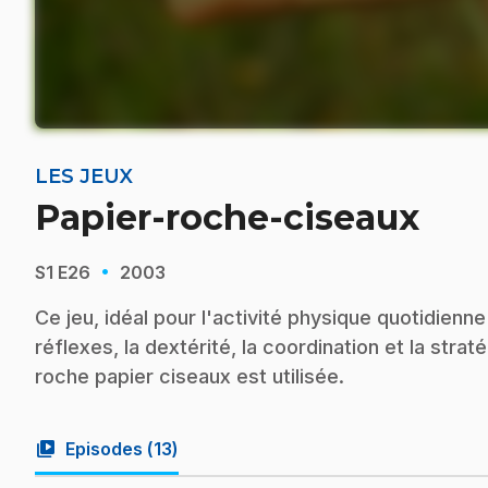
LES JEUX
Papier-roche-ciseaux
·
S1
E26
2003
Ce jeu, idéal pour l'activité physique quotidienne 
réflexes, la dextérité, la coordination et la straté
roche papier ciseaux est utilisée.
video_library
Episodes (
13
)