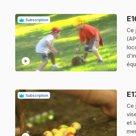
E
Subscription
.
Ce 
(AP
loc
d'i
play_circle
équ
E1
Subscription
.
Ce 
vis
et l
men