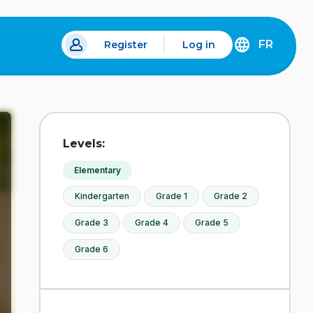
FR
Register
Log in
 a new tab.
DÉCOUVREZ
LA
VERSION
EN
FRANÇAIS
DU
Levels:
SITE
IDÉLLO.
Elementary
Kindergarten
Grade 1
Grade 2
Grade 3
Grade 4
Grade 5
Grade 6