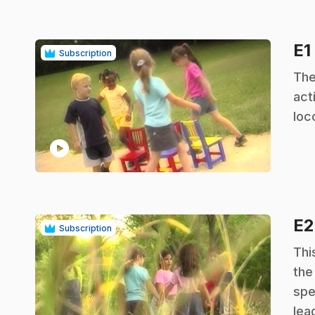
E1
Subscription
.
The
act
loc
play_circle
E
Subscription
.
Thi
the
spe
lea