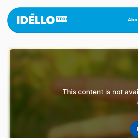
Skip
to
main
Abo
content
This content is not av