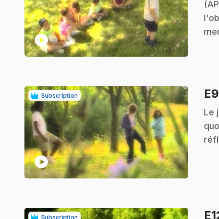
(AP
l'o
men
play_circle
E
Subscription
.
Le 
quo
réf
play_circle
E1
Subscription