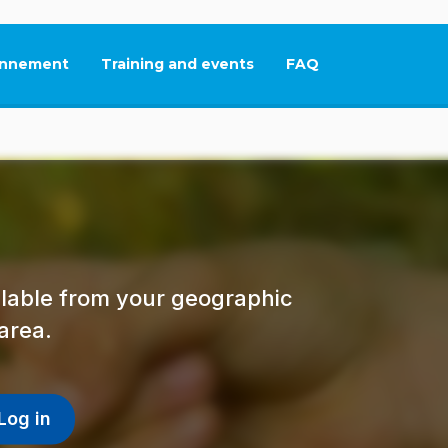
nnement
Training and events
FAQ
This link will open in
ailable from your geographic
area.
Log in