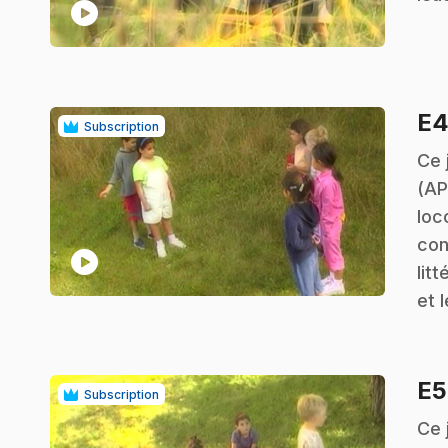
play_circle
E
Subscription
.
Ce 
(AP
loc
con
play_circle
lit
et 
E
Subscription
.
Ce 