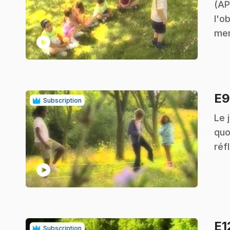
(AP
l'o
men
play_circle
E
Subscription
.
Le 
quo
réf
play_circle
E1
Subscription