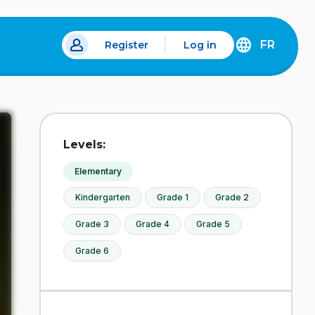
FR
Register
Log in
 a new tab.
DÉCOUVREZ
LA
VERSION
EN
FRANÇAIS
DU
Levels:
SITE
IDÉLLO.
Elementary
Kindergarten
Grade 1
Grade 2
Grade 3
Grade 4
Grade 5
Grade 6