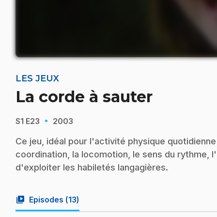
LES JEUX
La corde à sauter
·
S1
E23
2003
Ce jeu, idéal pour l'activité physique quotidienn
coordination, la locomotion, le sens du rythme, l'a
d'exploiter les habiletés langagières.
video_library
Episodes (
13
)