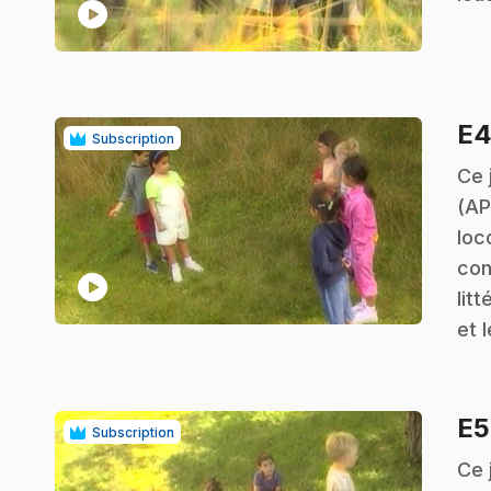
play_circle
E
Subscription
.
Ce 
(AP
loc
con
play_circle
lit
et 
E
Subscription
.
Ce 