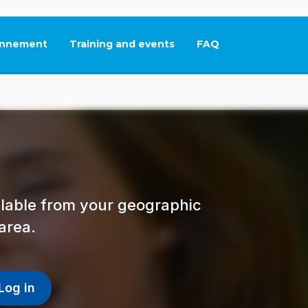
nnement
Training and events
FAQ
This link will open in
ailable from your geographic
area.
Log in