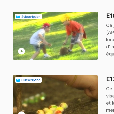
E
Subscription
.
Ce 
(AP
loc
d'i
play_circle
équ
E1
Subscription
.
Ce 
vis
et l
men