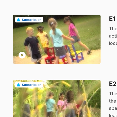
E1
Subscription
.
The
act
loc
play_circle
E
Subscription
.
Thi
the
spe
lea