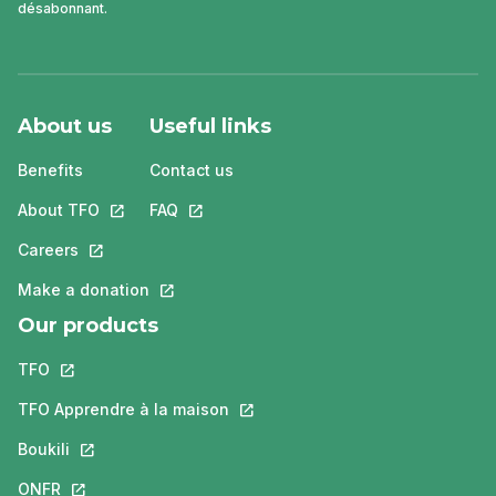
désabonnant.
About us
Useful links
Benefits
Contact us
About TFO
This link will open in a new tab.
FAQ
This link will open in a new tab.
Careers
This link will open in a new tab.
Make a donation
This link will open in a new tab.
Our products
TFO
This link will open in a new tab.
TFO Apprendre à la maison
This link will open in a new tab.
Boukili
This link will open in a new tab.
ONFR
This link will open in a new tab.