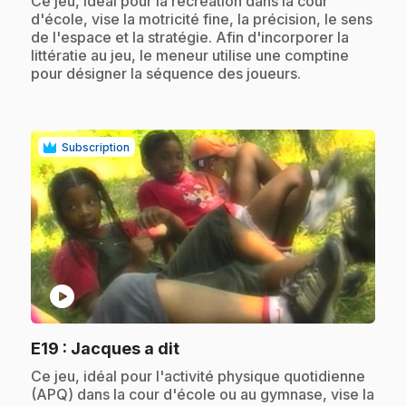
Ce jeu, idéal pour la récréation dans la cour
d'école, vise la motricité fine, la précision, le sens
de l'espace et la stratégie. Afin d'incorporer la
littératie au jeu, le meneur utilise une comptine
pour désigner la séquence des joueurs.
Subscription
play_circle
.
E19
: Jacques a dit
.
Ce jeu, idéal pour l'activité physique quotidienne
(APQ) dans la cour d'école ou au gymnase, vise la