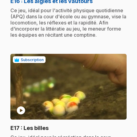
.
E16
: Les aigles et les vautours
.
Ce jeu, idéal pour l'activité physique quotidienne
(APQ) dans la cour d'école ou au gymnase, vise la
locomotion, les réflexes et la rapidité. Afin
d'incorporer la littératie au jeu, le meneur forme
les équipes en récitant une comptine.
Subscription
play_circle
.
E17
: Les billes
.