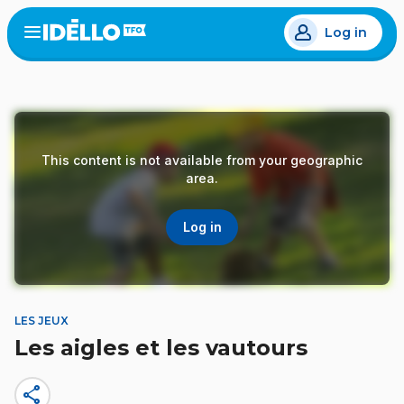
Skip
Log in
to
Open
the
main
menu
content
This content is not available from your geographic
area.
Log in
LES JEUX
Les aigles et les vautours
share