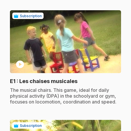
Subscription
play_circle
.
E1
: Les chaises musicales
.
The musical chairs. This game, ideal for daily
physical activity (DPA) in the schoolyard or gym,
focuses on locomotion, coordination and speed.
Subscription