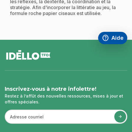
les réflexes, la dextérité, la coordination et la
stratégie. Afin d'incorporer la littératie au jeu, la
formule roche papier ciseaux est utilisée.
help
Aide
Accéder à l
,Ce lien s'
pied
de
page
Inscrivez-vous à notre infolettre!
Restez à l’affût des nouvelles ressources, mises à jour et
offres spéciales.