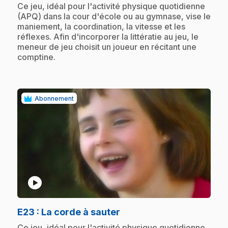
.
Ce jeu, idéal pour l'activité physique quotidienne
(APQ) dans la cour d'école ou au gymnase, vise le
maniement, la coordination, la vitesse et les
réflexes. Afin d'incorporer la littératie au jeu, le
meneur de jeu choisit un joueur en récitant une
comptine.
Abonnement
play_circle
.
E23
: La corde à sauter
.
Ce jeu, idéal pour l'activité physique quotidienne