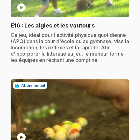
play_circle
.
E16
: Les aigles et les vautours
.
Ce jeu, idéal pour l'activité physique quotidienne
(APQ) dans la cour d'école ou au gymnase, vise la
locomotion, les réflexes et la rapidité. Afin
d'incorporer la littératie au jeu, le meneur forme
les équipes en récitant une comptine.
Abonnement
play_circle