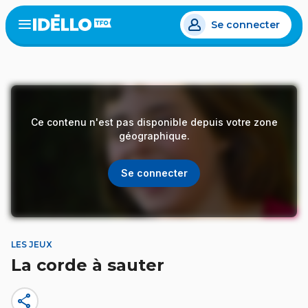
Aller
Se connecter
au
Open
the
contenu
menu
principal
Ce contenu n'est pas disponible depuis votre zone
géographique.
Se connecter
LES JEUX
La corde à sauter
share