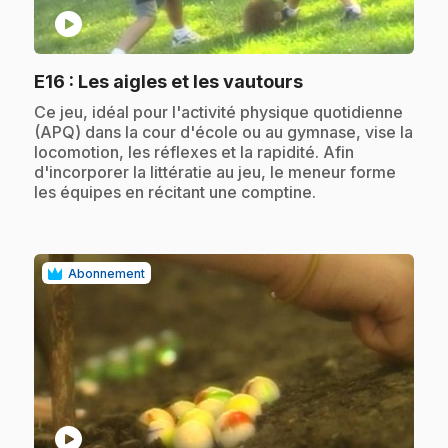
play_circle
.
E16
: Les aigles et les vautours
.
Ce jeu, idéal pour l'activité physique quotidienne
(APQ) dans la cour d'école ou au gymnase, vise la
locomotion, les réflexes et la rapidité. Afin
d'incorporer la littératie au jeu, le meneur forme
les équipes en récitant une comptine.
Abonnement
play_circle