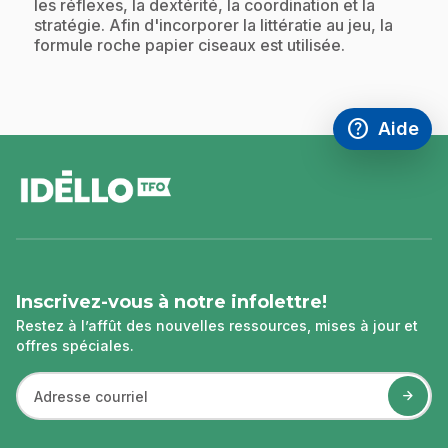
les réflexes, la dextérité, la coordination et la
stratégie. Afin d'incorporer la littératie au jeu, la
formule roche papier ciseaux est utilisée.
help
Aide
Accéder à l
,Ce lien s'
pied
de
page
Inscrivez-vous à notre infolettre!
Restez à l’affût des nouvelles ressources, mises à jour et
offres spéciales.