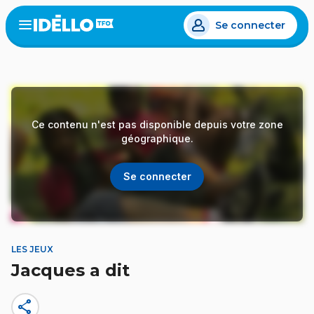
Aller
Se connecter
au
Open
the
contenu
menu
principal
Ce contenu n'est pas disponible depuis votre zone
géographique.
Se connecter
LES JEUX
Jacques a dit
share