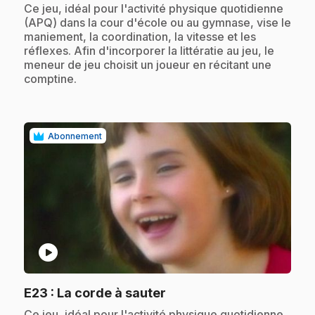
.
Ce jeu, idéal pour l'activité physique quotidienne
(APQ) dans la cour d'école ou au gymnase, vise le
maniement, la coordination, la vitesse et les
réflexes. Afin d'incorporer la littératie au jeu, le
meneur de jeu choisit un joueur en récitant une
comptine.
Abonnement
play_circle
.
E23
: La corde à sauter
.
Ce jeu, idéal pour l'activité physique quotidienne