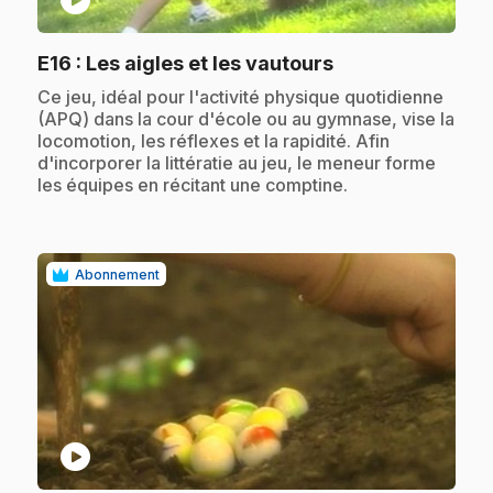
play_circle
.
E16
: Les aigles et les vautours
.
Ce jeu, idéal pour l'activité physique quotidienne
(APQ) dans la cour d'école ou au gymnase, vise la
locomotion, les réflexes et la rapidité. Afin
d'incorporer la littératie au jeu, le meneur forme
les équipes en récitant une comptine.
Abonnement
play_circle