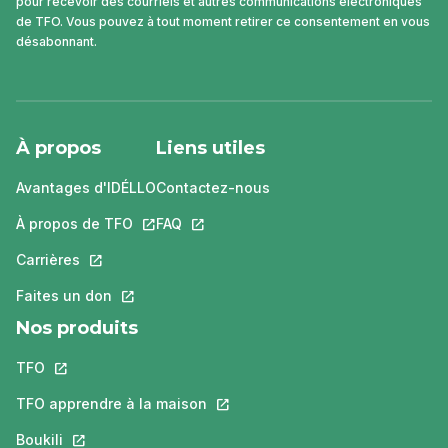
pour recevoir des courriels et autres communications électroniques
de TFO. Vous pouvez à tout moment retirer ce consentement en vous
désabonnant.
À propos
Liens utiles
Avantages d'IDÉLLO
Contactez-nous
À propos de TFO
Ce lien s'ouvrira dans un nouvel onglet.
FAQ
Ce lien s'ouvrira dans un nouvel ongle
Carrières
Ce lien s'ouvrira dans un nouvel onglet.
Faites un don
Ce lien s'ouvrira dans un nouvel onglet.
Nos produits
TFO
Ce lien s'ouvrira dans un nouvel onglet.
TFO apprendre à la maison
Ce lien s'ouvrira dans un nouvel o
Boukili
Ce lien s'ouvrira dans un nouvel onglet.