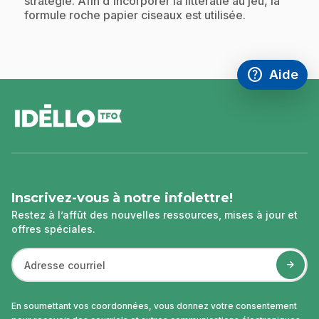
stratégie. Afin d'incorporer la littératie au jeu, la
formule roche papier ciseaux est utilisée.
help
Aide
Accéder à l
,Ce lien s'
pied
de
page
Inscrivez-vous à notre infolettre!
Restez à l’affût des nouvelles ressources, mises à jour et
offres spéciales.
En soumettant vos coordonnées, vous donnez votre consentement