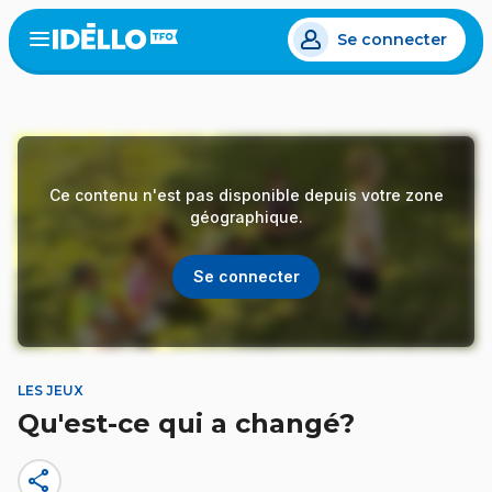
Aller
Se connecter
au
Open
the
contenu
menu
principal
Ce contenu n'est pas disponible depuis votre zone
géographique.
Se connecter
LES JEUX
Qu'est-ce qui a changé?
share