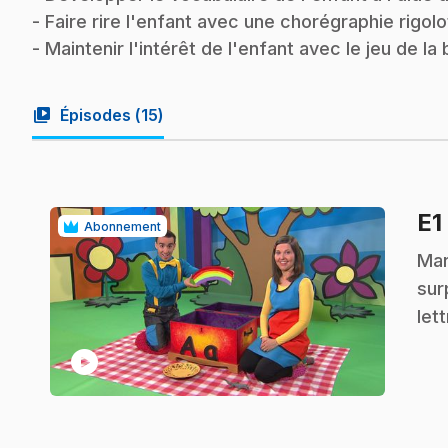
- Faire rire l'enfant avec une chorégraphie rigolo
- Maintenir l'intérêt de l'enfant avec le jeu de la 
video_library
Épisodes (
15
)
E1
Abonnement
.
Mar
sur
lett
play_circle