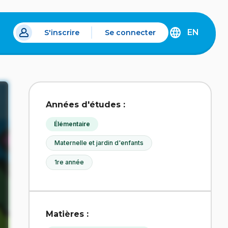
EN
S'inscrire
Se connecter
s un nouvel onglet.
DISCOVER
THE
ENGLISH
VERSION
OF
IDÉLLO.
Années d'études :
Élémentaire
Maternelle et jardin d'enfants
1re année
Matières :