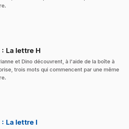
re.
.
8
: La lettre H
ianne et Dino découvrent, à l'aide de la boîte à
prise, trois mots qui commencent par une même
re.
.
9
: La lettre I