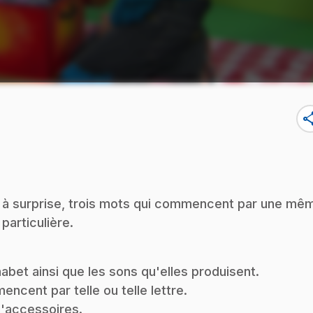
sha
te à surprise, trois mots qui commencent par une mê
particulière.
phabet ainsi que les sons qu'elles produisent.
ncent par telle ou telle lettre.
d'accessoires.