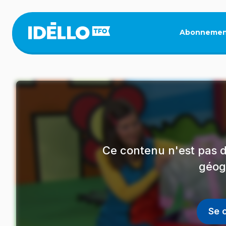
Aller
au
contenu
Abonnemen
principal
Ce contenu n'est pas d
géog
Se 