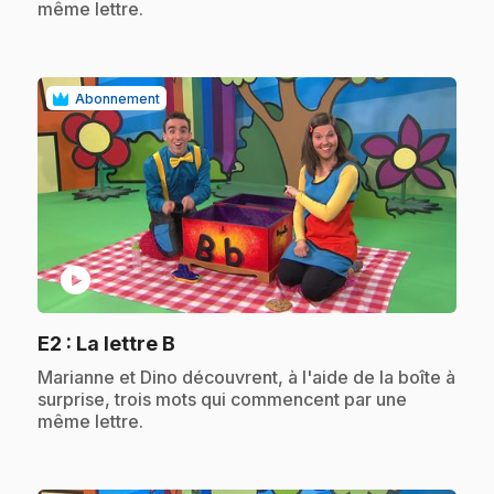
même lettre.
Abonnement
play_circle
.
E2
: La lettre B
.
Marianne et Dino découvrent, à l'aide de la boîte à
surprise, trois mots qui commencent par une
même lettre.