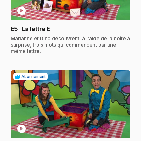
play_circle
.
E5
: La lettre E
.
Marianne et Dino découvrent, à l'aide de la boîte à
surprise, trois mots qui commencent par une
même lettre.
Abonnement
play_circle