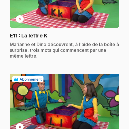
play_circle
.
E11
: La lettre K
.
Marianne et Dino découvrent, à l'aide de la boîte à
surprise, trois mots qui commencent par une
même lettre.
Abonnement
play_circle