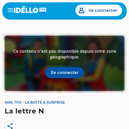
Aller
Se connecter
au
Open
the
contenu
menu
principal
Ce contenu n'est pas disponible depuis votre zone
géographique.
Se connecter
MINI TFO - LA BOÎTE À SURPRISE
La lettre N
share