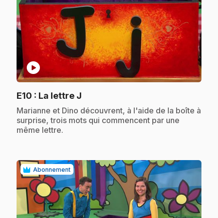
play_circle
.
E10
: La lettre J
.
Marianne et Dino découvrent, à l'aide de la boîte à
surprise, trois mots qui commencent par une
même lettre.
Abonnement