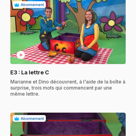
Abonnement
play_circle
.
E3
: La lettre C
.
Marianne et Dino découvrent, à l'aide de la boîte à
surprise, trois mots qui commencent par une
même lettre.
Abonnement