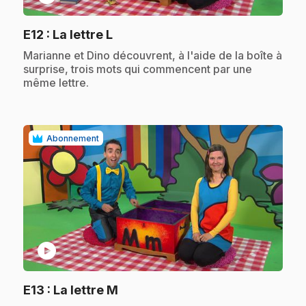
.
E12
: La lettre L
.
Marianne et Dino découvrent, à l'aide de la boîte à
surprise, trois mots qui commencent par une
même lettre.
Abonnement
play_circle
.
E13
: La lettre M