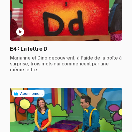
play_circle
.
E4
: La lettre D
.
Marianne et Dino découvrent, à l'aide de la boîte à
surprise, trois mots qui commencent par une
même lettre.
Abonnement