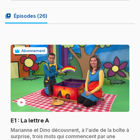
video_library
Épisodes (
26
)
Abonnement
play_circle
.
E1
: La lettre A
.
Marianne et Dino découvrent, à l'aide de la boîte à
surprise, trois mots qui commencent par une