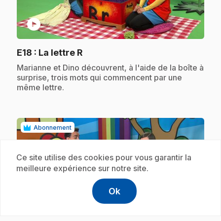
play_circle
.
E18
: La lettre R
.
Marianne et Dino découvrent, à l'aide de la boîte à
surprise, trois mots qui commencent par une
même lettre.
Abonnement
Ce site utilise des cookies pour vous garantir la
meilleure expérience sur notre site.
Ok
help
Aide
Accéder à l
,Ce lien s'
play_circle