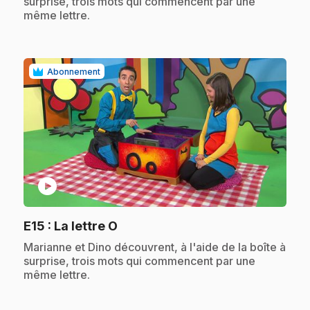
surprise, trois mots qui commencent par une
même lettre.
Abonnement
play_circle
.
E15
: La lettre O
.
Marianne et Dino découvrent, à l'aide de la boîte à
surprise, trois mots qui commencent par une
même lettre.