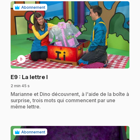
Abonnement
play_circle
.
E9
: La lettre I
2 min 45 s
.
Marianne et Dino découvrent, à l'aide de la boîte à
surprise, trois mots qui commencent par une
même lettre.
Abonnement