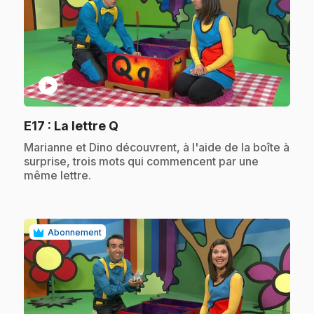
play_circle
.
E17
: La lettre Q
.
Marianne et Dino découvrent, à l'aide de la boîte à
surprise, trois mots qui commencent par une
même lettre.
Abonnement