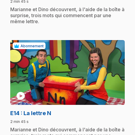
2 min 45 s
.
Marianne et Dino découvrent, à l'aide de la boîte à
surprise, trois mots qui commencent par une
même lettre.
Abonnement
play_circle
.
E14
: La lettre N
2 min 45 s
.
Marianne et Dino découvrent, à l'aide de la boîte à