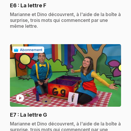
.
E6
: La lettre F
.
Marianne et Dino découvrent, à l'aide de la boîte à
surprise, trois mots qui commencent par une
même lettre.
Abonnement
play_circle
.
E7
: La lettre G
.
Marianne et Dino découvrent, à l'aide de la boîte à
surprise, trois mots qui commencent par une