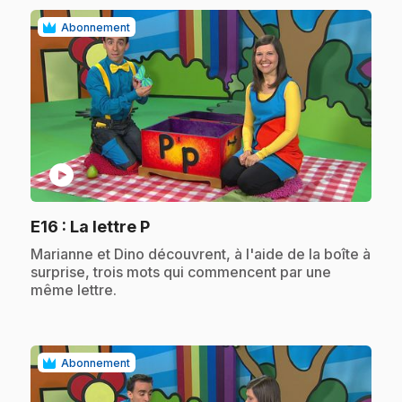
Abonnement
play_circle
.
E16
: La lettre P
.
Marianne et Dino découvrent, à l'aide de la boîte à
surprise, trois mots qui commencent par une
même lettre.
Abonnement