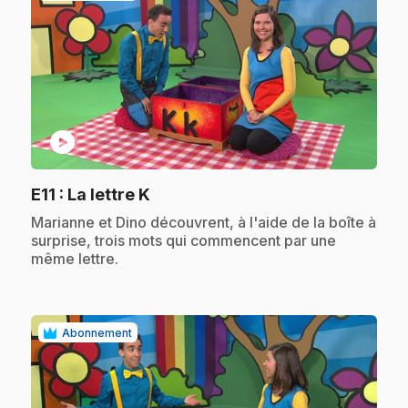
play_circle
.
E11
: La lettre K
.
Marianne et Dino découvrent, à l'aide de la boîte à
surprise, trois mots qui commencent par une
même lettre.
Abonnement