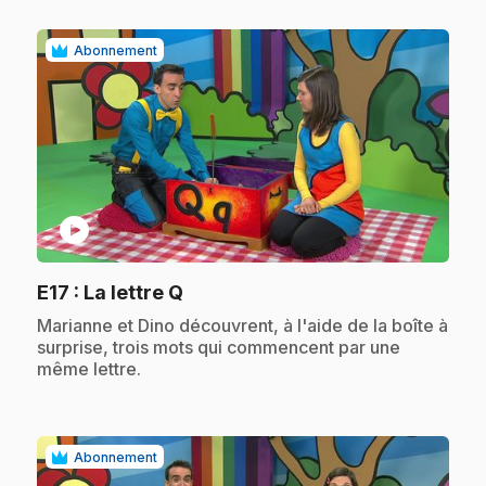
Abonnement
play_circle
.
E17
: La lettre Q
.
Marianne et Dino découvrent, à l'aide de la boîte à
surprise, trois mots qui commencent par une
même lettre.
Abonnement