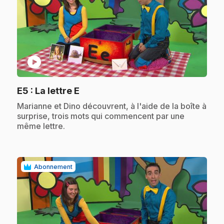
play_circle
.
E5
: La lettre E
.
Marianne et Dino découvrent, à l'aide de la boîte à
surprise, trois mots qui commencent par une
même lettre.
Abonnement