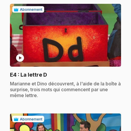
Abonnement
play_circle
.
E4
: La lettre D
.
Marianne et Dino découvrent, à l'aide de la boîte à
surprise, trois mots qui commencent par une
même lettre.
Abonnement