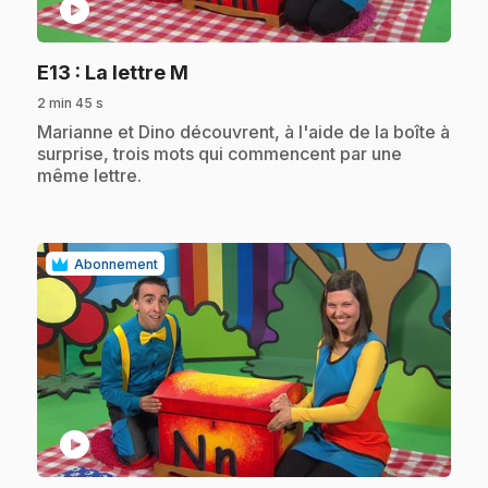
play_circle
.
E13
: La lettre M
2 min 45 s
.
Marianne et Dino découvrent, à l'aide de la boîte à
surprise, trois mots qui commencent par une
même lettre.
Abonnement
play_circle