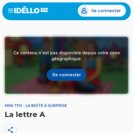
Aller
Se connecter
au
Open
the
contenu
menu
principal
Ce contenu n'est pas disponible depuis votre zone
géographique.
Se connecter
MINI TFO - LA BOÎTE À SURPRISE
La lettre A
share