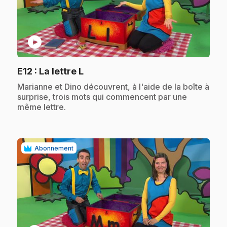
play_circle
.
E12
: La lettre L
.
Marianne et Dino découvrent, à l'aide de la boîte à
surprise, trois mots qui commencent par une
même lettre.
Abonnement