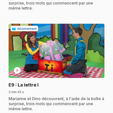
surprise, trois mots qui commencent par une
même lettre.
Abonnement
play_circle
.
E9
: La lettre I
2 min 45 s
.
Marianne et Dino découvrent, à l'aide de la boîte à
surprise, trois mots qui commencent par une
même lettre.