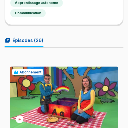
Apprentissage autonome
Communication
video_library
Épisodes (
26
)
Abonnement
play_circle