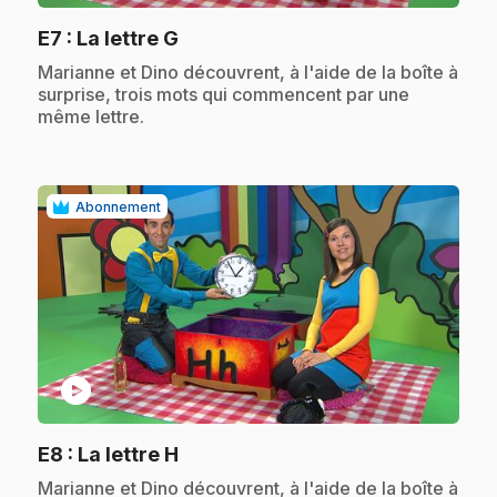
.
E7
: La lettre G
.
Marianne et Dino découvrent, à l'aide de la boîte à
surprise, trois mots qui commencent par une
même lettre.
Abonnement
play_circle
.
E8
: La lettre H
.
Marianne et Dino découvrent, à l'aide de la boîte à