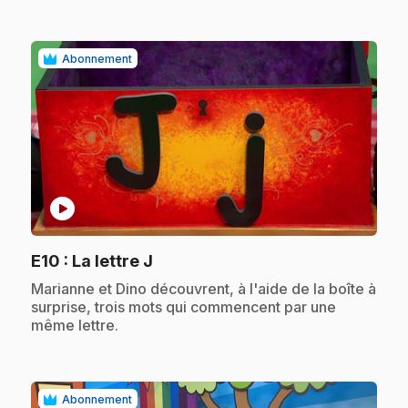
Abonnement
play_circle
.
E10
: La lettre J
.
Marianne et Dino découvrent, à l'aide de la boîte à
surprise, trois mots qui commencent par une
même lettre.
Abonnement