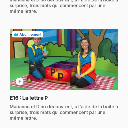
surprise, trois mots qui commencent par une
même lettre.
Abonnement
play_circle
.
E16
: La lettre P
.
Marianne et Dino découvrent, à l'aide de la boîte à
surprise, trois mots qui commencent par une
même lettre.