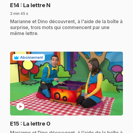
.
E14
: La lettre N
2 min 45 s
.
Marianne et Dino découvrent, à l'aide de la boîte à
surprise, trois mots qui commencent par une
même lettre.
Abonnement
play_circle
.
E15
: La lettre O
.
Marianne et Dino découvrent, à l'aide de la boîte à