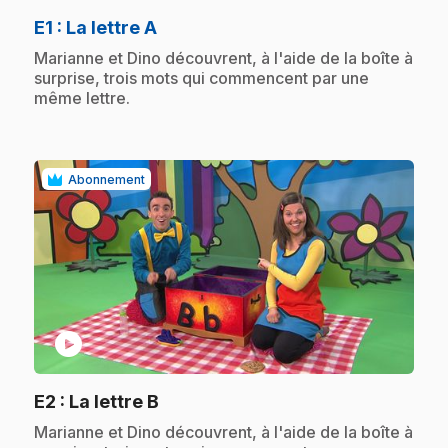
.
E1
: La lettre A
.
Marianne et Dino découvrent, à l'aide de la boîte à
surprise, trois mots qui commencent par une
même lettre.
Abonnement
play_circle
.
E2
: La lettre B
.
Marianne et Dino découvrent, à l'aide de la boîte à