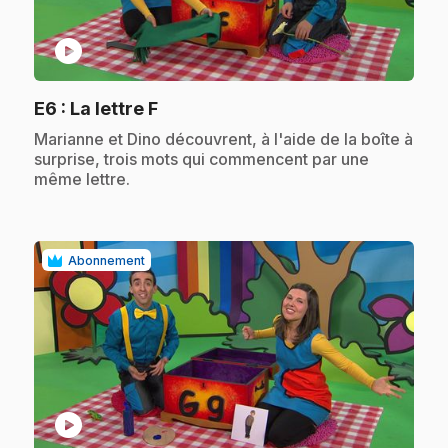
play_circle
.
E6
: La lettre F
.
Marianne et Dino découvrent, à l'aide de la boîte à
surprise, trois mots qui commencent par une
même lettre.
Abonnement
play_circle