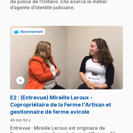
de police de l’Ontario. Elle exerce le métier
d’agente d’identité judiciaire.
Abonnement
play_circle
E2
: (Entrevue) Mireille Leroux -
Copropriétaire de la Ferme l'Artisan et
.
gestionnaire de ferme avicole
46 min 52 s
.
Entrevue : Mireille Leroux est originaire de