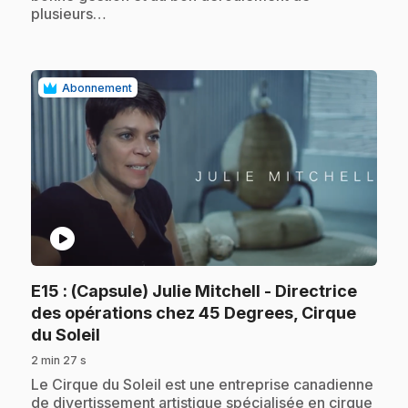
plusieurs…
Abonnement
play_circle
E15
: (Capsule) Julie Mitchell - Directrice
des opérations chez 45 Degrees, Cirque
.
du Soleil
2 min 27 s
.
Le Cirque du Soleil est une entreprise canadienne
de divertissement artistique spécialisée en cirque