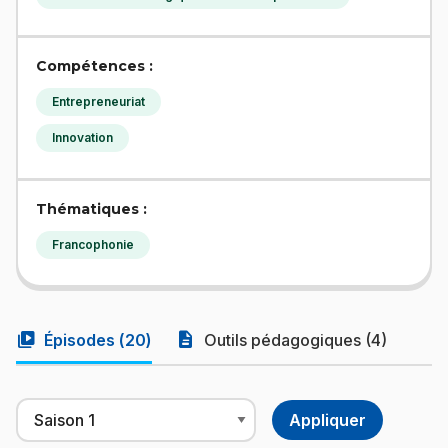
Compétences :
Entrepreneuriat
Innovation
Thématiques :
Francophonie
video_library
description
Épisodes (
20
)
Outils pédagogiques (4)