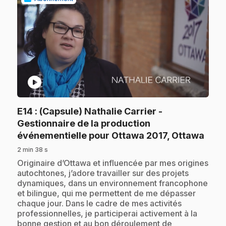
play_circle
E14
: (Capsule) Nathalie Carrier -
Gestionnaire de la production
.
événementielle pour Ottawa 2017, Ottawa
2 min 38 s
.
Originaire d’Ottawa et influencée par mes origines
autochtones, j’adore travailler sur des projets
dynamiques, dans un environnement francophone
et bilingue, qui me permettent de me dépasser
chaque jour. Dans le cadre de mes activités
professionnelles, je participerai activement à la
bonne gestion et au bon déroulement de