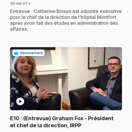
39 min 47 s
.
Entrevue : Catherine Bisson est adjointe exécutive
pour le chef de la direction de l'hôpital Montfort
après avoir fait des études en administration des
affaires.
Abonnement
play_circle
E10
: (Entrevue) Graham Fox - Président
.
et chef de la direction, IRPP