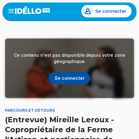
Aller
Se connecter
au
Open
the
contenu
menu
principal
Ce contenu n'est pas disponible depuis votre zone
géographique.
Se connecter
PARCOURS ET DÉTOURS
(Entrevue) Mireille Leroux -
Copropriétaire de la Ferme