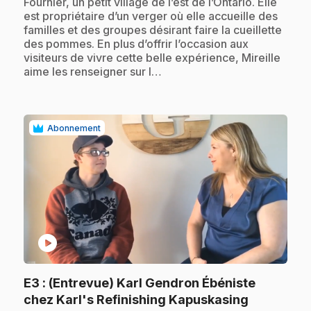
Fournier, un petit village de l’est de l’Ontario. Elle
est propriétaire d’un verger où elle accueille des
familles et des groupes désirant faire la cueillette
des pommes. En plus d’offrir l’occasion aux
visiteurs de vivre cette belle expérience, Mireille
aime les renseigner sur l…
Abonnement
play_circle
E3
: (Entrevue) Karl Gendron Ébéniste
.
chez Karl's Refinishing Kapuskasing