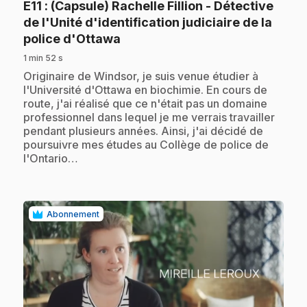
E11
: (Capsule) Rachelle Fillion - Détective
de l'Unité d'identification judiciaire de la
.
police d'Ottawa
1 min 52 s
.
Originaire de Windsor, je suis venue étudier à
l'Université d'Ottawa en biochimie. En cours de
route, j'ai réalisé que ce n'était pas un domaine
professionnel dans lequel je me verrais travailler
pendant plusieurs années. Ainsi, j'ai décidé de
poursuivre mes études au Collège de police de
l'Ontario…
Abonnement