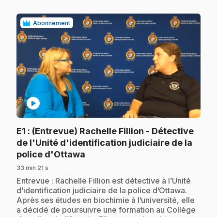
Abonnement
play_circle
E1
: (Entrevue) Rachelle Fillion - Détective
de l'Unité d'identification judiciaire de la
.
police d'Ottawa
33 min 21 s
.
Entrevue : Rachelle Fillion est détective à l’Unité
d’identification judiciaire de la police d’Ottawa.
Après ses études en biochimie à l’université, elle
a décidé de poursuivre une formation au Collège