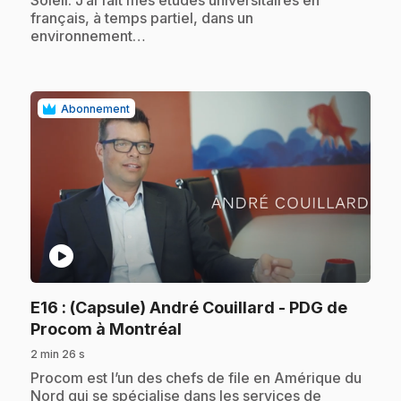
français, à temps partiel, dans un
environnement…
Abonnement
play_circle
E16
: (Capsule) André Couillard - PDG de
.
Procom à Montréal
2 min 26 s
.
Procom est l’un des chefs de file en Amérique du
Nord qui se spécialise dans les services de