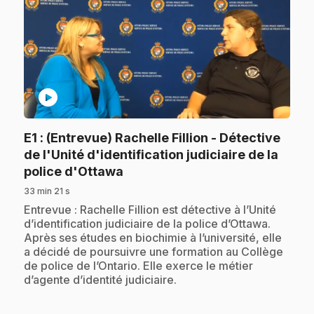
play_circle
E1
: (Entrevue) Rachelle Fillion - Détective
de l'Unité d'identification judiciaire de la
.
police d'Ottawa
33 min 21 s
.
Entrevue : Rachelle Fillion est détective à l’Unité
d’identification judiciaire de la police d’Ottawa.
Après ses études en biochimie à l’université, elle
a décidé de poursuivre une formation au Collège
de police de l’Ontario. Elle exerce le métier
d’agente d’identité judiciaire.