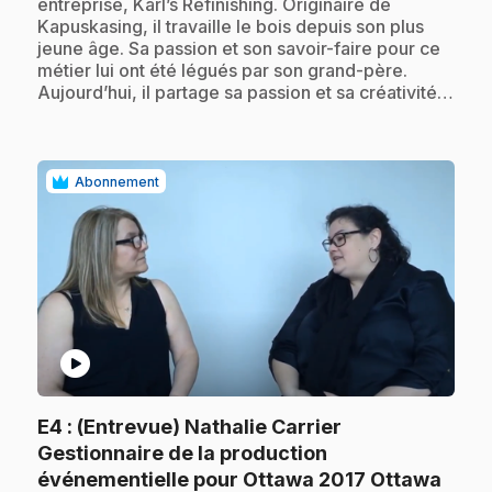
entreprise, Karl’s Refinishing. Originaire de
Kapuskasing, il travaille le bois depuis son plus
jeune âge. Sa passion et son savoir-faire pour ce
métier lui ont été légués par son grand-père.
Aujourd’hui, il partage sa passion et sa créativité…
Abonnement
play_circle
E4
: (Entrevue) Nathalie Carrier
Gestionnaire de la production
.
événementielle pour Ottawa 2017 Ottawa