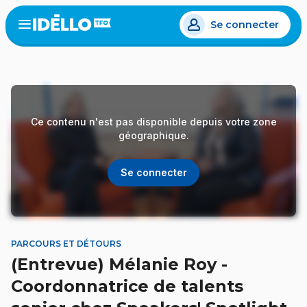
Aller
Se connecter
au
Open
the
contenu
menu
principal
Ce contenu n'est pas disponible depuis votre zone
géographique.
Se connecter
PARCOURS ET DÉTOURS
(Entrevue) Mélanie Roy -
Coordonnatrice de talents