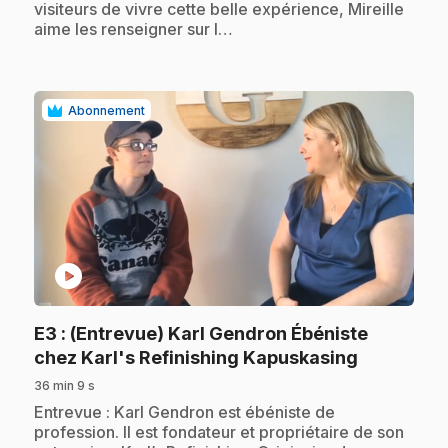
visiteurs de vivre cette belle expérience, Mireille
aime les renseigner sur l…
Abonnement
play_circle
E3
: (Entrevue) Karl Gendron Ébéniste
.
chez Karl's Refinishing Kapuskasing
36 min 9 s
.
Entrevue : Karl Gendron est ébéniste de
profession. Il est fondateur et propriétaire de son