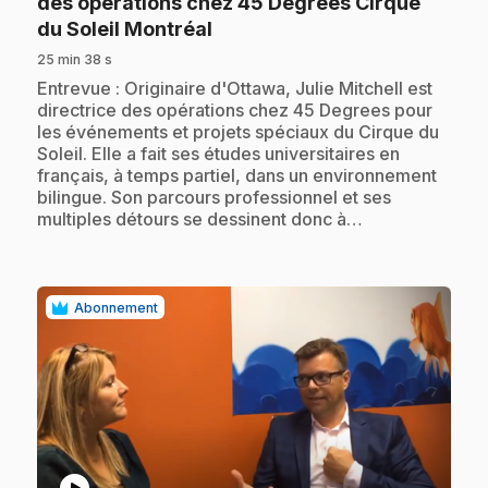
des opérations chez 45 Degrees Cirque
.
du Soleil Montréal
25 min 38 s
.
Entrevue : Originaire d'Ottawa, Julie Mitchell est
directrice des opérations chez 45 Degrees pour
les événements et projets spéciaux du Cirque du
Soleil. Elle a fait ses études universitaires en
français, à temps partiel, dans un environnement
bilingue. Son parcours professionnel et ses
multiples détours se dessinent donc à…
Abonnement
play_circle