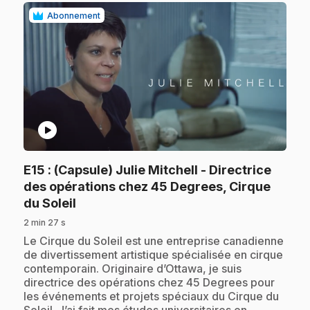
Abonnement
play_circle
E15
: (Capsule) Julie Mitchell - Directrice
des opérations chez 45 Degrees, Cirque
.
du Soleil
2 min 27 s
.
Le Cirque du Soleil est une entreprise canadienne
de divertissement artistique spécialisée en cirque
contemporain. Originaire d’Ottawa, je suis
directrice des opérations chez 45 Degrees pour
les événements et projets spéciaux du Cirque du
Soleil. J’ai fait mes études universitaires en