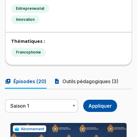
Entrepreneuriat
Innovation
Thématiques :
Francophonie
video_library
description
Épisodes (
20
)
Outils pédagogiques (3)
Abonnement