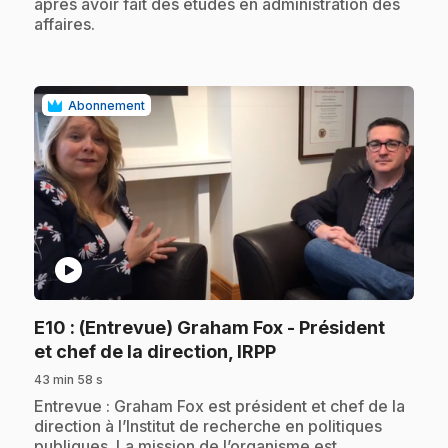
après avoir fait des études en administration des
affaires.
Abonnement
play_circle
E10
: (Entrevue) Graham Fox - Président
.
et chef de la direction, IRPP
43 min 58 s
.
Entrevue : Graham Fox est président et chef de la
direction à l’Institut de recherche en politiques
publiques. La mission de l’organisme est