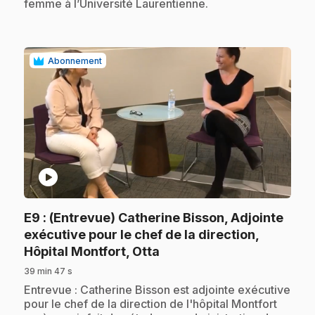
femme à l’Université Laurentienne.
Abonnement
play_circle
E9
: (Entrevue) Catherine Bisson, Adjointe
exécutive pour le chef de la direction,
.
Hôpital Montfort, Otta
39 min 47 s
.
Entrevue : Catherine Bisson est adjointe exécutive
pour le chef de la direction de l'hôpital Montfort