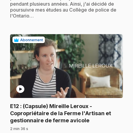
pendant plusieurs années. Ainsi, j'ai décidé de
poursuivre mes études au Collège de police de
l'Ontario…
Abonnement
play_circle
E12
: (Capsule) Mireille Leroux -
Copropriétaire de la Ferme l'Artisan et
.
gestionnaire de ferme avicole
2 min 36 s