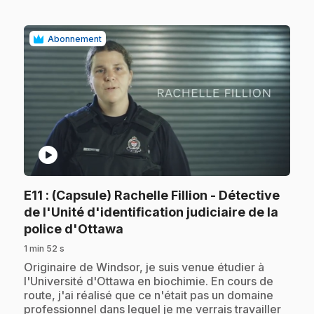
Abonnement
play_circle
E11
: (Capsule) Rachelle Fillion - Détective
de l'Unité d'identification judiciaire de la
.
police d'Ottawa
1 min 52 s
.
Originaire de Windsor, je suis venue étudier à
l'Université d'Ottawa en biochimie. En cours de
route, j'ai réalisé que ce n'était pas un domaine
professionnel dans lequel je me verrais travailler