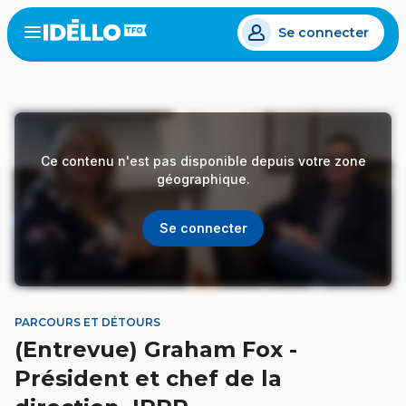
Aller
Se connecter
au
Open
the
contenu
menu
principal
Ce contenu n'est pas disponible depuis votre zone
géographique.
Se connecter
PARCOURS ET DÉTOURS
(Entrevue) Graham Fox -
Président et chef de la