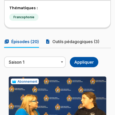
Thématiques :
Francophonie
video_library
description
Épisodes (
20
)
Outils pédagogiques (3)
Abonnement