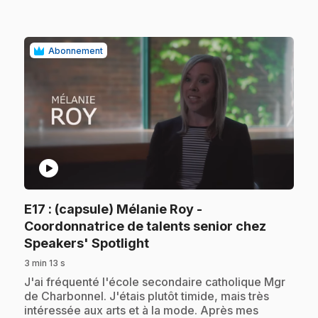
Abonnement
play_circle
E17
: (capsule) Mélanie Roy -
Coordonnatrice de talents senior chez
.
Speakers' Spotlight
3 min 13 s
.
J'ai fréquenté l'école secondaire catholique Mgr
de Charbonnel. J'étais plutôt timide, mais très
intéressée aux arts et à la mode. Après mes