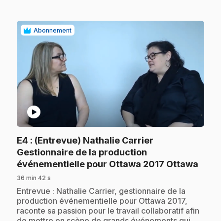
Abonnement
play_circle
E4
: (Entrevue) Nathalie Carrier
Gestionnaire de la production
.
événementielle pour Ottawa 2017 Ottawa
36 min 42 s
.
Entrevue : Nathalie Carrier, gestionnaire de la
production événementielle pour Ottawa 2017,
raconte sa passion pour le travail collaboratif afin
de mettre en scène de grands événements qui