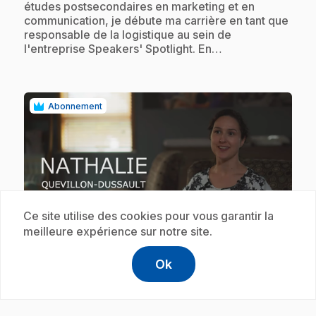
études postsecondaires en marketing et en
communication, je débute ma carrière en tant que
responsable de la logistique au sein de
l'entreprise Speakers' Spotlight. En…
Abonnement
Ce site utilise des cookies pour vous garantir la
play_circle
meilleure expérience sur notre site.
E18
: (Capsule) Nathalie Quevillon-
Ok
help
Aide
Accéder à l
,Ce lien s'
Dussault - Sage-femme et copropriétaire
.
de la clinique de sages-femmes