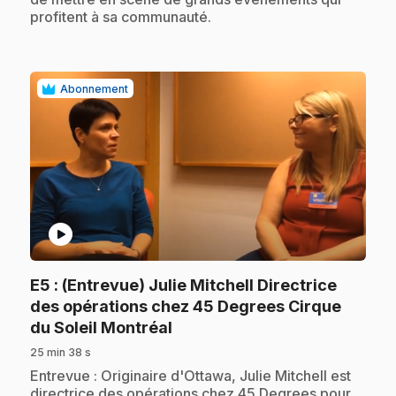
profitent à sa communauté.
Abonnement
play_circle
E5
: (Entrevue) Julie Mitchell Directrice
des opérations chez 45 Degrees Cirque
.
du Soleil Montréal
25 min 38 s
.
Entrevue : Originaire d'Ottawa, Julie Mitchell est
directrice des opérations chez 45 Degrees pour