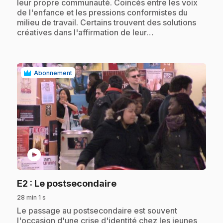
leur propre communauté. Coincés entre les voix
de l'enfance et les pressions conformistes du
milieu de travail. Certains trouvent des solutions
créatives dans l'affirmation de leur…
Abonnement
play_circle
.
E2
: Le postsecondaire
28 min 1 s
.
Le passage au postsecondaire est souvent
l'occasion d'une crise d'identité chez les jeunes