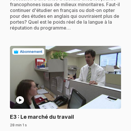
francophones issus de milieux minoritaires. Faut-il
continuer d'étudier en français ou doit-on opter
pour des études en anglais qui ouvriraient plus de
portes? Quel est le poids réel de la langue à la
réputation du programme…
Abonnement
play_circle
.
E3
: Le marché du travail
28 min 1 s