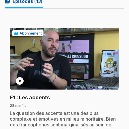
video_library
Épisodes (
13
)
Abonnement
play_circle
.
E1
: Les accents
28 min 1 s
.
La question des accents est une des plus
complexe et émotives en milieu minoritaire. Bien
des francophones sont marginalisés au sein de