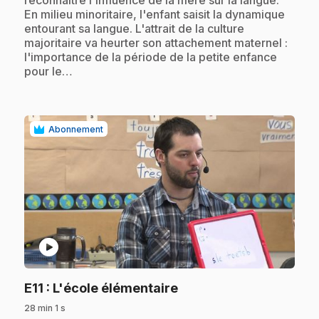
reconnaître l'influence de la mère sur la langue.
En milieu minoritaire, l'enfant saisit la dynamique
entourant sa langue. L'attrait de la culture
majoritaire va heurter son attachement maternel :
l'importance de la période de la petite enfance
pour le…
Abonnement
play_circle
.
E11
: L'école élémentaire
28 min 1 s