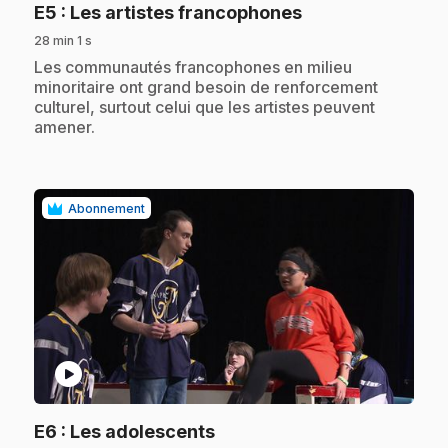
.
E5
: Les artistes francophones
28 min 1 s
.
Les communautés francophones en milieu
minoritaire ont grand besoin de renforcement
culturel, surtout celui que les artistes peuvent
amener.
Abonnement
play_circle
.
E6
: Les adolescents