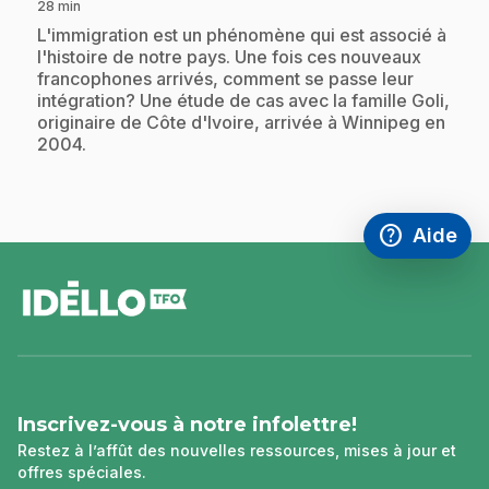
28 min
.
L'immigration est un phénomène qui est associé à
l'histoire de notre pays. Une fois ces nouveaux
francophones arrivés, comment se passe leur
intégration? Une étude de cas avec la famille Goli,
originaire de Côte d'Ivoire, arrivée à Winnipeg en
2004.
help
Aide
Accéder à l
,Ce lien s'
pied
de
page
Inscrivez-vous à notre infolettre!
Restez à l’affût des nouvelles ressources, mises à jour et
offres spéciales.