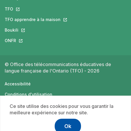
TFO
Ce lien s'ouvrira dans un nouvel onglet.
TFO apprendre à la maison
Ce lien s'ouvrira dans un nouvel o
Boukili
Ce lien s'ouvrira dans un nouvel onglet.
ONFR
Ce lien s'ouvrira dans un nouvel onglet.
© Office des télécommunications éducatives de
langue française de l'Ontario (TFO) - 2026
Accessibilité
Conditions d'utilisation
Politique de confidentialité
Ce site utilise des cookies pour vous garantir la
meilleure expérience sur notre site.
Ok