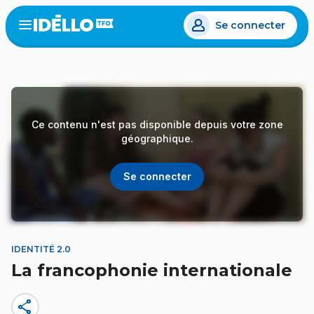
Aller
Se connecter
au
Open
the
contenu
menu
principal
Ce contenu n'est pas disponible depuis votre zone
géographique.
Se connecter
IDENTITÉ 2.0
La francophonie internationale
share