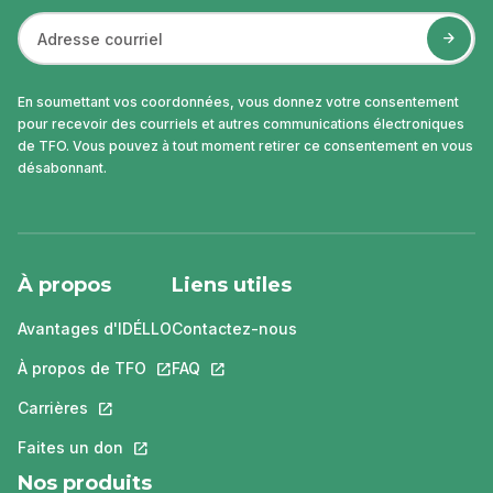
En soumettant vos coordonnées, vous donnez votre consentement
pour recevoir des courriels et autres communications électroniques
de TFO. Vous pouvez à tout moment retirer ce consentement en vous
désabonnant.
À propos
Liens utiles
Avantages d'IDÉLLO
Contactez-nous
À propos de TFO
Ce lien s'ouvrira dans un nouvel onglet.
FAQ
Ce lien s'ouvrira dans un nouvel ongle
Carrières
Ce lien s'ouvrira dans un nouvel onglet.
Faites un don
Ce lien s'ouvrira dans un nouvel onglet.
Nos produits