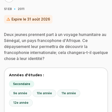
·
S1
E8
2011
warning
Expire le
31 août 2026
Deux jeunes prennent part à un voyage humanitaire au
Sénégal, un pays francophone d'Afrique. Ce
dépaysement leur permettra de découvrir la
francophonie internationale; cela changera-t-il quelque
chose à leur identité?
Années d'études :
Secondaire
9e année
10e année
11e année
12e année