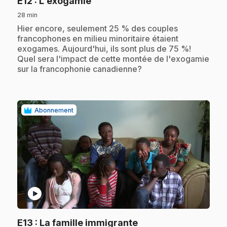
.
E12
: L'exogamie
28 min
.
Hier encore, seulement 25 % des couples
francophones en milieu minoritaire étaient
exogames. Aujourd'hui, ils sont plus de 75 %!
Quel sera l'impact de cette montée de l'exogamie
sur la francophonie canadienne?
Abonnement
play_circle
.
E13
: La famille immigrante