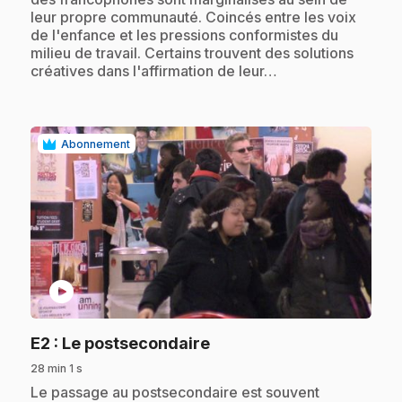
leur propre communauté. Coincés entre les voix
de l'enfance et les pressions conformistes du
milieu de travail. Certains trouvent des solutions
créatives dans l'affirmation de leur…
Abonnement
play_circle
.
E2
: Le postsecondaire
28 min 1 s
.
Le passage au postsecondaire est souvent