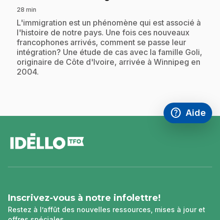
28 min
.
L'immigration est un phénomène qui est associé à
l'histoire de notre pays. Une fois ces nouveaux
francophones arrivés, comment se passe leur
intégration? Une étude de cas avec la famille Goli,
originaire de Côte d'Ivoire, arrivée à Winnipeg en
2004.
help
Aide
Accéder à l
,Ce lien s'
pied
de
page
Inscrivez-vous à notre infolettre!
Restez à l’affût des nouvelles ressources, mises à jour et
offres spéciales.