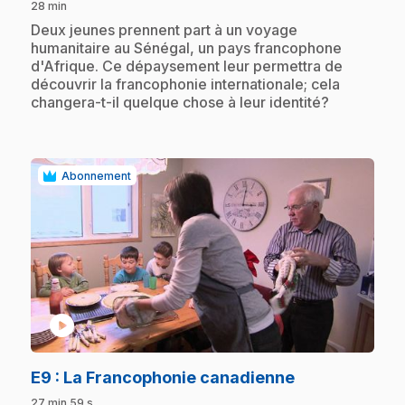
28 min
.
Deux jeunes prennent part à un voyage
humanitaire au Sénégal, un pays francophone
d'Afrique. Ce dépaysement leur permettra de
découvrir la francophonie internationale; cela
changera-t-il quelque chose à leur identité?
Abonnement
play_circle
.
E9
: La Francophonie canadienne
27 min 59 s