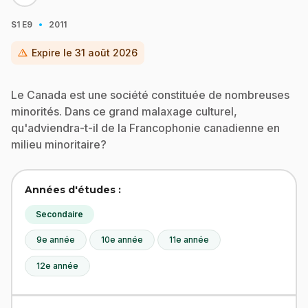
·
S1
E9
2011
warning
Expire le
31 août 2026
Le Canada est une société constituée de nombreuses
minorités. Dans ce grand malaxage culturel,
qu'adviendra-t-il de la Francophonie canadienne en
milieu minoritaire?
Années d'études :
Secondaire
9e année
10e année
11e année
12e année