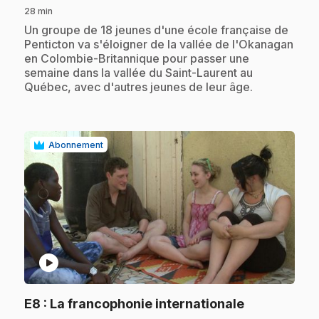
28 min
.
Un groupe de 18 jeunes d'une école française de
Penticton va s'éloigner de la vallée de l'Okanagan
en Colombie-Britannique pour passer une
semaine dans la vallée du Saint-Laurent au
Québec, avec d'autres jeunes de leur âge.
Abonnement
play_circle
.
E8
: La francophonie internationale