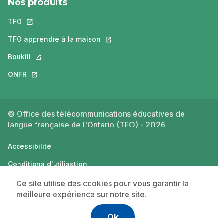
Nos produits
TFO
Ce lien s'ouvrira dans un nouvel onglet.
TFO apprendre à la maison
Ce lien s'ouvrira dans un nouvel o
Boukili
Ce lien s'ouvrira dans un nouvel onglet.
ONFR
Ce lien s'ouvrira dans un nouvel onglet.
© Office des télécommunications éducatives de
langue française de l'Ontario (TFO) - 2026
Accessibilité
Conditions d'utilisation
Politique de confidentialité
Ce site utilise des cookies pour vous garantir la
meilleure expérience sur notre site.
Ok