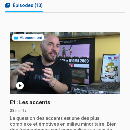
video_library
Épisodes (
13
)
Abonnement
play_circle
.
E1
: Les accents
28 min 1 s
.
La question des accents est une des plus
complexe et émotives en milieu minoritaire. Bien
des francophones sont marginalisés au sein de