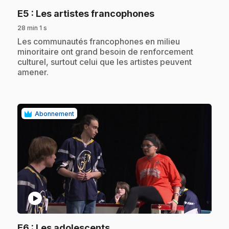
.
E5
: Les artistes francophones
28 min 1 s
.
Les communautés francophones en milieu
minoritaire ont grand besoin de renforcement
culturel, surtout celui que les artistes peuvent
amener.
Abonnement
play_circle
.
E6
: Les adolescents