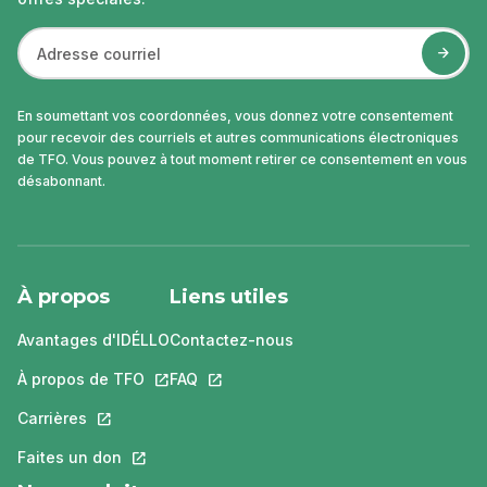
En soumettant vos coordonnées, vous donnez votre consentement
pour recevoir des courriels et autres communications électroniques
de TFO. Vous pouvez à tout moment retirer ce consentement en vous
désabonnant.
À propos
Liens utiles
Avantages d'IDÉLLO
Contactez-nous
À propos de TFO
Ce lien s'ouvrira dans un nouvel onglet.
FAQ
Ce lien s'ouvrira dans un nouvel ongle
Carrières
Ce lien s'ouvrira dans un nouvel onglet.
Faites un don
Ce lien s'ouvrira dans un nouvel onglet.