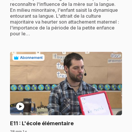
reconnaître l'influence de la mère sur la langue.
En milieu minoritaire, l'enfant saisit la dynamique
entourant sa langue. L'attrait de la culture
majoritaire va heurter son attachement maternel :
l'importance de la période de la petite enfance
pour le…
Abonnement
play_circle
.
E11
: L'école élémentaire
28 min 1 s