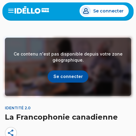
Aller
Se connecter
au
Open
the
contenu
menu
principal
Ce contenu n'est pas disponible depuis votre zone
géographique.
Se connecter
IDENTITÉ 2.0
La Francophonie canadienne
share