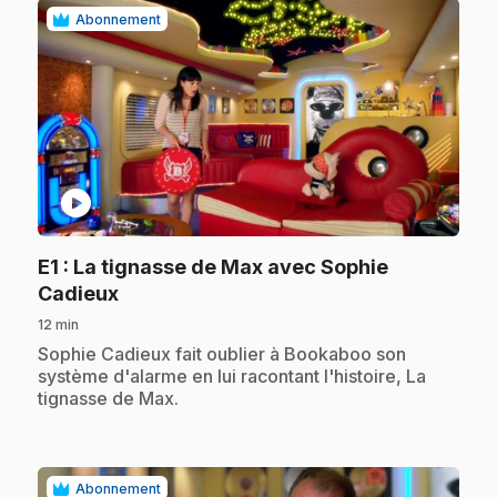
Abonnement
play_circle
E1
: La tignasse de Max avec Sophie
.
Cadieux
12 min
.
Sophie Cadieux fait oublier à Bookaboo son
système d'alarme en lui racontant l'histoire, La
tignasse de Max.
Abonnement