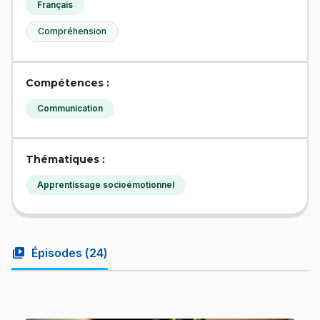
Français
Compréhension
Compétences :
Communication
Thématiques :
Apprentissage socioémotionnel
video_library
Épisodes (
24
)