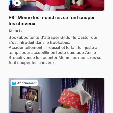
play_circle
E9
: Même les monstres se font couper
.
les cheveux
12 min 1 s
.
Bookaboo tente d'attraper Gildor le Castor qui
s'est introduit dans le Bookabus.
Accidentellement, il réussit et le fait fuir juste à
temps pour accueilllir en toute quiétude Annie
Brocoli venue lui raconter Même les monstres se
font couper les cheveux.
Abonnement