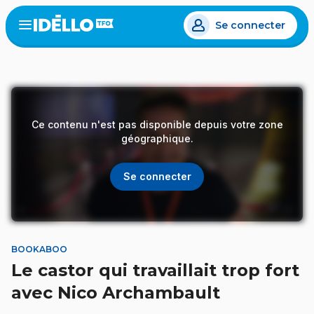
Aller
Se connecter
au
Open
the
contenu
menu
principal
Ce contenu n'est pas disponible depuis votre zone
géographique.
Se connecter
BOOKABOO
Le castor qui travaillait trop fort
avec Nico Archambault