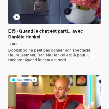
play_circle
E15
: Quand le chat est parti... avec
.
Danièle Henkel
12 min
.
Bookaboo ne peut pas donner son spectacle.
Heureusement, Danièle Henkel est là pour lui
raconter Quand le chat est parti.
Abonnement