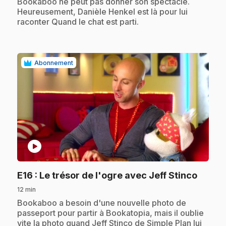
.
Bookaboo ne peut pas donner son spectacle.
Heureusement, Danièle Henkel est là pour lui
raconter Quand le chat est parti.
Abonnement
play_circle
.
E16
: Le trésor de l'ogre avec Jeff Stinco
12 min
.
Bookaboo a besoin d'une nouvelle photo de
passeport pour partir à Bookatopia, mais il oublie
vite la photo quand Jeff Stinco de Simple Plan lui