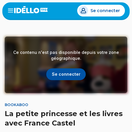
Aller
Se connecter
au
Open
the
contenu
menu
principal
Ce contenu n'est pas disponible depuis votre zone
géographique.
Se connecter
BOOKABOO
La petite princesse et les livres
avec France Castel