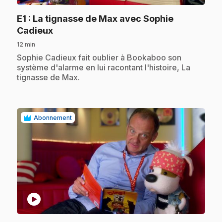
E1
: La tignasse de Max avec Sophie
.
Cadieux
12 min
.
Sophie Cadieux fait oublier à Bookaboo son
système d'alarme en lui racontant l'histoire, La
tignasse de Max.
Abonnement
play_circle