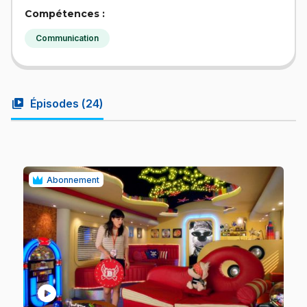
Compétences :
Communication
video_library
Épisodes (
24
)
Abonnement
play_circle