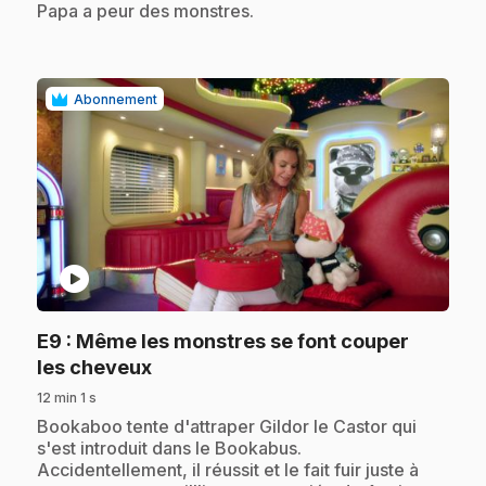
Papa a peur des monstres.
Abonnement
play_circle
E9
: Même les monstres se font couper
.
les cheveux
12 min 1 s
.
Bookaboo tente d'attraper Gildor le Castor qui
s'est introduit dans le Bookabus.
Accidentellement, il réussit et le fait fuir juste à