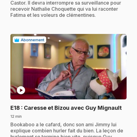
Castor. Il devra interrompre sa surveillance pour
recevoir Nathalie Choquette qui va lui raconter
Fatima et les voleurs de clémentines.
Abonnement
play_circle
.
E18
: Caresse et Bizou avec Guy Mignault
12 min
.
Bookaboo a le cafard, donc son ami Jimmy lui
explique combien hurler fait du bien. La leçon de
hurlement se termine bien vite, puisque Guy