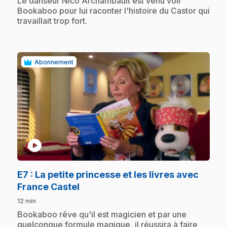
Le danseur Nico Archambault est venu voir
Bookaboo pour lui raconter l'histoire du Castor qui
travaillait trop fort.
Abonnement
play_circle
E7
: La petite princesse et les livres avec
.
France Castel
12 min
.
Bookaboo rêve qu'il est magicien et par une
quelconque formule magique, il réussira à faire