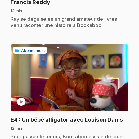
.
Francis Reddy
12 min
.
Ray se déguise en un grand amateur de livres
venu raconter une histoire à Bookaboo.
Abonnement
play_circle
.
E4
: Un bébé alligator avec Louison Danis
12 min
.
Pour passer le temps, Bookaboo essaie de jouer