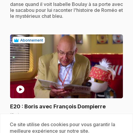
danse quand il voit Isabelle Boulay à sa porte avec
le sacabou pour lui raconter l'histoire de Roméo et
le mystérieux chat bleu.
Abonnement
play_circle
.
E20
: Boris avec François Dompierre
12 min
.
Bookaboo veut mettre à l'épreuve son adresse en
Ce site utilise des cookies pour vous garantir la
tentant de jongler avec beaucoup de balles. Il met
meilleure expérience sur notre site.