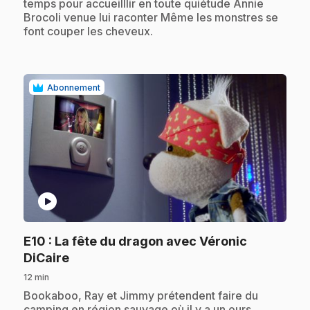
temps pour accueilllir en toute quiétude Annie
Brocoli venue lui raconter Même les monstres se
font couper les cheveux.
Abonnement
play_circle
E10
: La fête du dragon avec Véronic
.
DiCaire
12 min
.
Bookaboo, Ray et Jimmy prétendent faire du
camping en région sauvage où il y a un ours