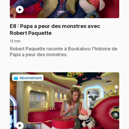
play_circle
E8
: Papa a peur des monstres avec
.
Robert Paquette
12 min
.
Robert Paquette raconte à Bookaboo l'histoire de
Papa a peur des monstres.
Abonnement
play_circle