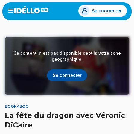
Aller
Se connecter
au
Open
the
contenu
menu
principal
Ce contenu n'est pas disponible depuis votre zone
géographique.
Se connecter
BOOKABOO
La fête du dragon avec Véronic
DiCaire