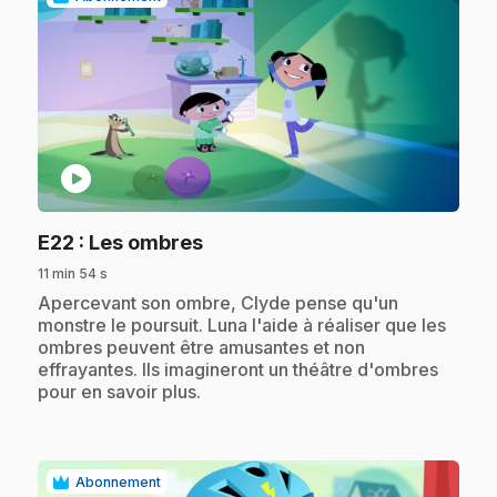
play_circle
.
E22
: Les ombres
11 min 54 s
.
Apercevant son ombre, Clyde pense qu'un
monstre le poursuit. Luna l'aide à réaliser que les
ombres peuvent être amusantes et non
effrayantes. Ils imagineront un théâtre d'ombres
pour en savoir plus.
Abonnement