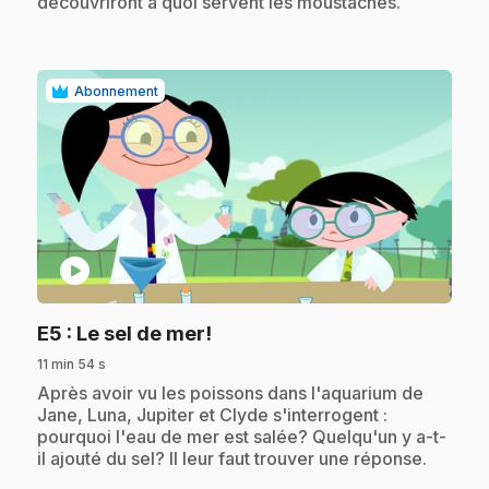
découvriront à quoi servent les moustaches.
Abonnement
play_circle
.
E5
: Le sel de mer!
11 min 54 s
.
Après avoir vu les poissons dans l'aquarium de
Jane, Luna, Jupiter et Clyde s'interrogent :
pourquoi l'eau de mer est salée? Quelqu'un y a-t-
il ajouté du sel? Il leur faut trouver une réponse.