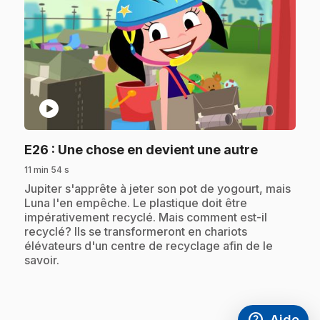
play_circle
.
E26
: Une chose en devient une autre
11 min 54 s
.
Jupiter s'apprête à jeter son pot de yogourt, mais
Luna l'en empêche. Le plastique doit être
impérativement recyclé. Mais comment est-il
recyclé? Ils se transformeront en chariots
élévateurs d'un centre de recyclage afin de le
savoir.
help
Aide