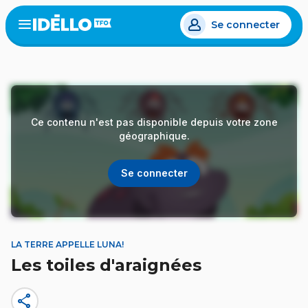
Aller
Se connecter
au
Open
the
contenu
menu
principal
Ce contenu n'est pas disponible depuis votre zone
géographique.
Se connecter
LA TERRE APPELLE LUNA!
Les toiles d'araignées
share