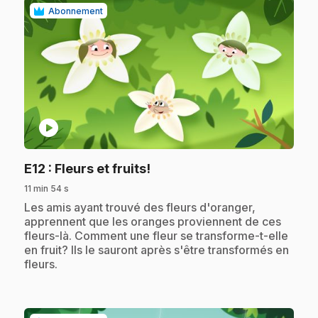
Abonnement
play_circle
.
E12
: Fleurs et fruits!
11 min 54 s
.
Les amis ayant trouvé des fleurs d'oranger,
apprennent que les oranges proviennent de ces
fleurs-là. Comment une fleur se transforme-t-elle
en fruit? Ils le sauront après s'être transformés en
fleurs.