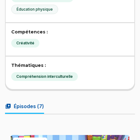
Éducation physique
Compétences :
Créativité
Thématiques :
Compréhension interculturelle
video_library
Épisodes (
7
)