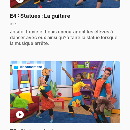
.
E4
: Statues : La guitare
31 s
.
Josée, Lexie et Louis encouragent les élèves à
danser avec eux ainsi qu?à faire la statue lorsque
la musique arrête.
Abonnement
play_circle