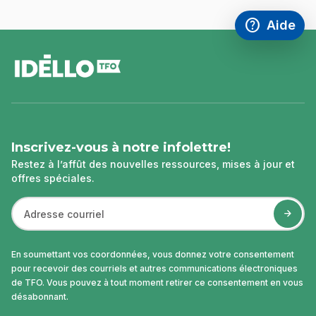
help
Aide
Accéder à l
,Ce lien s'
pied
de
page
Inscrivez-vous à notre infolettre!
Restez à l’affût des nouvelles ressources, mises à jour et
offres spéciales.
En soumettant vos coordonnées, vous donnez votre consentement
pour recevoir des courriels et autres communications électroniques
de TFO. Vous pouvez à tout moment retirer ce consentement en vous
désabonnant.