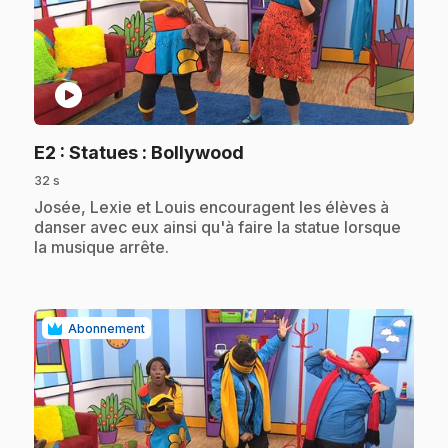
play_circle
.
E2
: Statues : Bollywood
32 s
.
Josée, Lexie et Louis encouragent les élèves à
danser avec eux ainsi qu'à faire la statue lorsque
la musique arrête.
Abonnement