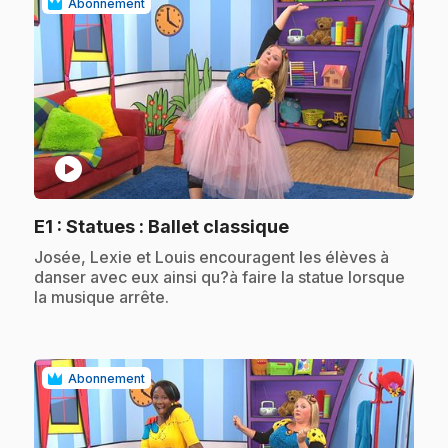
Abonnement
play_circle
.
E1
: Statues : Ballet classique
.
Josée, Lexie et Louis encouragent les élèves à
danser avec eux ainsi qu?à faire la statue lorsque
la musique arrête.
Abonnement