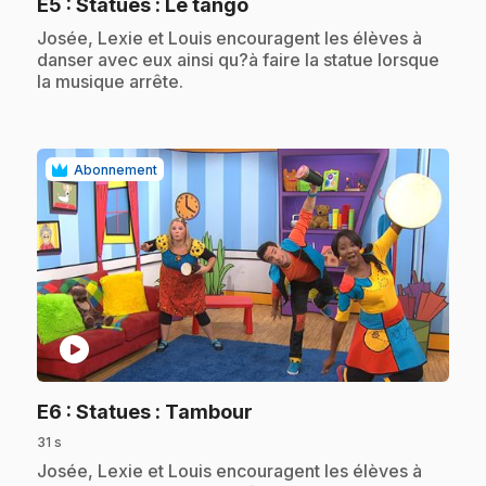
.
E5
: Statues : Le tango
.
Josée, Lexie et Louis encouragent les élèves à
danser avec eux ainsi qu?à faire la statue lorsque
la musique arrête.
Abonnement
play_circle
.
E6
: Statues : Tambour
31 s
.
Josée, Lexie et Louis encouragent les élèves à