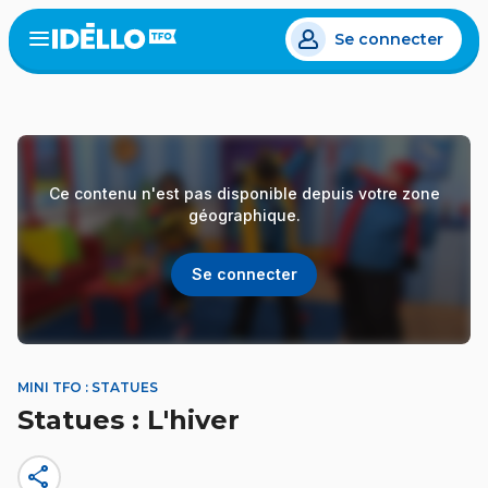
Aller
Se connecter
au
Open
the
contenu
menu
principal
Ce contenu n'est pas disponible depuis votre zone
géographique.
Se connecter
MINI TFO : STATUES
Statues : L'hiver
share