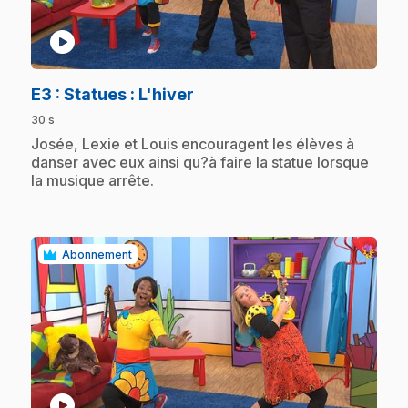
play_circle
.
E3
: Statues : L'hiver
30 s
.
Josée, Lexie et Louis encouragent les élèves à
danser avec eux ainsi qu?à faire la statue lorsque
la musique arrête.
Abonnement
play_circle