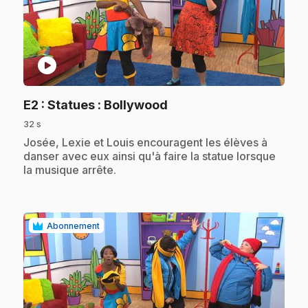
play_circle
.
E2
: Statues : Bollywood
32 s
.
Josée, Lexie et Louis encouragent les élèves à
danser avec eux ainsi qu'à faire la statue lorsque
la musique arrête.
Abonnement