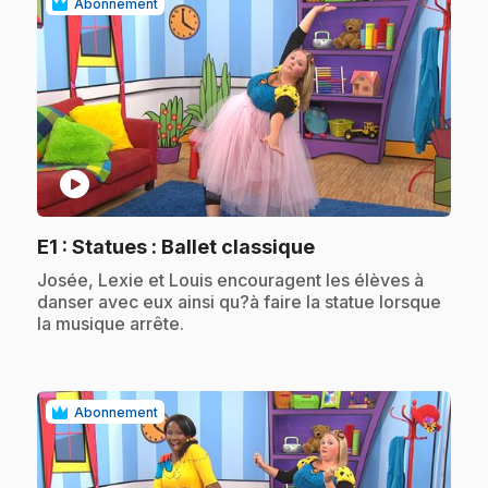
Abonnement
play_circle
.
E1
: Statues : Ballet classique
.
Josée, Lexie et Louis encouragent les élèves à
danser avec eux ainsi qu?à faire la statue lorsque
la musique arrête.
Abonnement