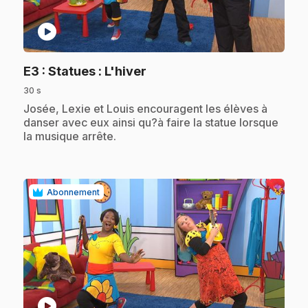
play_circle
.
E3
: Statues : L'hiver
30 s
.
Josée, Lexie et Louis encouragent les élèves à
danser avec eux ainsi qu?à faire la statue lorsque
la musique arrête.
Abonnement
play_circle