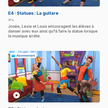
.
E4
: Statues : La guitare
31 s
.
Josée, Lexie et Louis encouragent les élèves à
danser avec eux ainsi qu?à faire la statue lorsque
la musique arrête.
Abonnement
play_circle