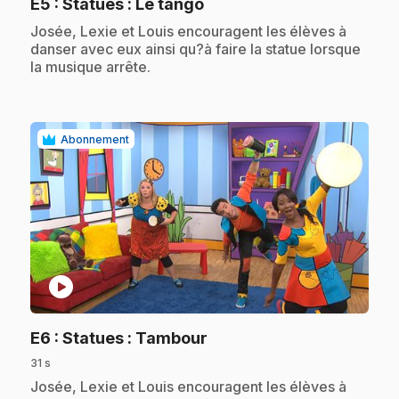
.
E5
: Statues : Le tango
.
Josée, Lexie et Louis encouragent les élèves à
danser avec eux ainsi qu?à faire la statue lorsque
la musique arrête.
Abonnement
play_circle
.
E6
: Statues : Tambour
31 s
.
Josée, Lexie et Louis encouragent les élèves à