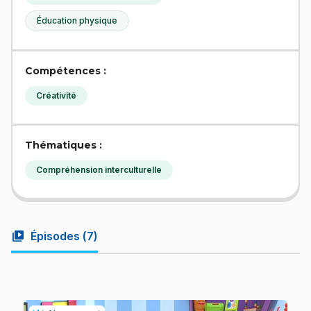
Éducation physique
Compétences :
Créativité
Thématiques :
Compréhension interculturelle
video_library
Épisodes (
7
)