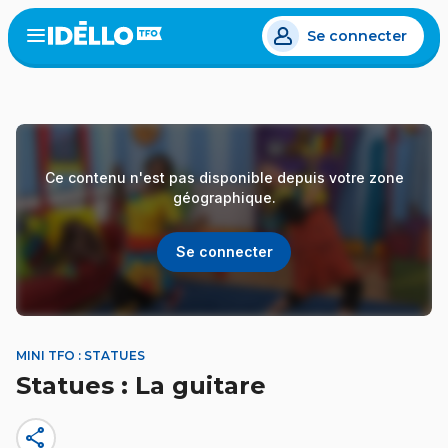
Aller
Se connecter
au
Open
the
contenu
menu
principal
Ce contenu n'est pas disponible depuis votre zone
géographique.
Se connecter
MINI TFO : STATUES
Statues : La guitare
share