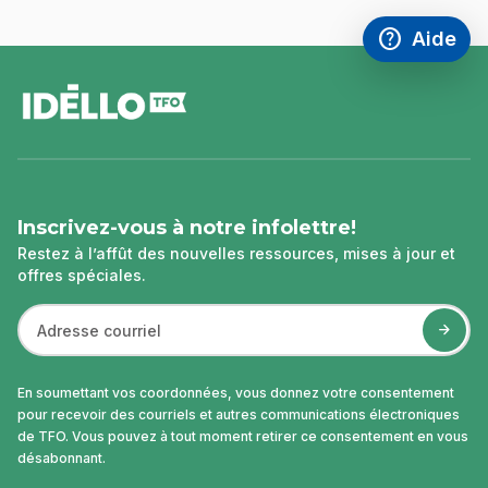
help
Aide
Accéder à l
,Ce lien s'
pied
de
page
Inscrivez-vous à notre infolettre!
Restez à l’affût des nouvelles ressources, mises à jour et
offres spéciales.
En soumettant vos coordonnées, vous donnez votre consentement
pour recevoir des courriels et autres communications électroniques
de TFO. Vous pouvez à tout moment retirer ce consentement en vous
désabonnant.