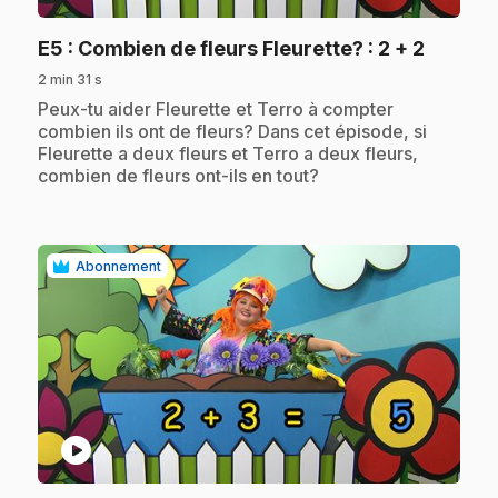
.
E5
: Combien de fleurs Fleurette? : 2 + 2
2 min 31 s
.
Peux-tu aider Fleurette et Terro à compter
combien ils ont de fleurs? Dans cet épisode, si
Fleurette a deux fleurs et Terro a deux fleurs,
combien de fleurs ont-ils en tout?
Abonnement
play_circle