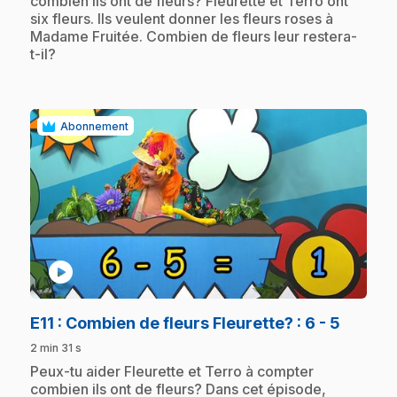
combien ils ont de fleurs? Fleurette et Terro ont
six fleurs. Ils veulent donner les fleurs roses à
Madame Fruitée. Combien de fleurs leur restera-
t-il?
Abonnement
play_circle
.
E11
: Combien de fleurs Fleurette? : 6 - 5
2 min 31 s
.
Peux-tu aider Fleurette et Terro à compter
combien ils ont de fleurs? Dans cet épisode,