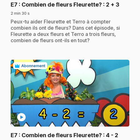
.
E7
: Combien de fleurs Fleurette? : 2 + 3
2 min 30 s
.
Peux-tu aider Fleurette et Terro à compter
combien ils ont de fleurs? Dans cet épisode, si
Fleurette a deux fleurs et Terro a trois fleurs,
combien de fleurs ont-ils en tout?
Abonnement
play_circle
.
E7
: Combien de fleurs Fleurette? : 4 - 2