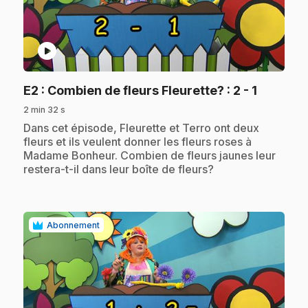
play_circle
.
E2
: Combien de fleurs Fleurette? : 2 - 1
2 min 32 s
.
Dans cet épisode, Fleurette et Terro ont deux
fleurs et ils veulent donner les fleurs roses à
Madame Bonheur. Combien de fleurs jaunes leur
restera-t-il dans leur boîte de fleurs?
Abonnement