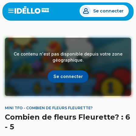
Aller
Se connecter
au
Open
the
contenu
menu
principal
Ce contenu n'est pas disponible depuis votre zone
géographique.
Se connecter
MINI TFO - COMBIEN DE FLEURS FLEURETTE?
Combien de fleurs Fleurette? : 6
- 5