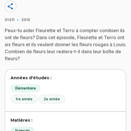
share
·
S1
E11
2013
Peux-tu aider Fleurette et Terro à compter combien ils
ont de fleurs? Dans cet épisode, Fleurette et Terro ont
six fleurs et ils veulent donner les fleurs rouges à Louis.
Combien de fleurs leur restera-t-il dans leur boîte de
fleurs?
Années d'études :
Élémentaire
1re année
2e année
Matières :
Français