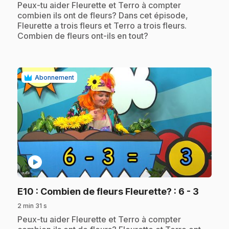
.
Peux-tu aider Fleurette et Terro à compter
combien ils ont de fleurs? Dans cet épisode,
Fleurette a trois fleurs et Terro a trois fleurs.
Combien de fleurs ont-ils en tout?
Abonnement
play_circle
.
E10
: Combien de fleurs Fleurette? : 6 - 3
2 min 31 s
.
Peux-tu aider Fleurette et Terro à compter