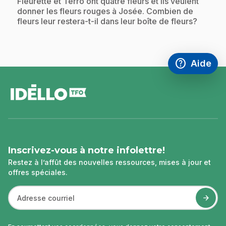
Fleurette et Terro ont quatre fleurs et ils veulent
donner les fleurs rouges à Josée. Combien de
fleurs leur restera-t-il dans leur boîte de fleurs?
help
Aide
Accéder à l
,Ce lien s'
pied
de
page
Inscrivez-vous à notre infolettre!
Restez à l’affût des nouvelles ressources, mises à jour et
offres spéciales.