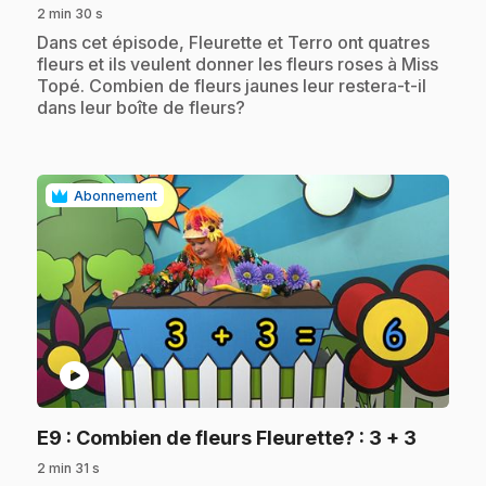
2 min 30 s
.
Dans cet épisode, Fleurette et Terro ont quatres
fleurs et ils veulent donner les fleurs roses à Miss
Topé. Combien de fleurs jaunes leur restera-t-il
dans leur boîte de fleurs?
Abonnement
play_circle
.
E9
: Combien de fleurs Fleurette? : 3 + 3
2 min 31 s