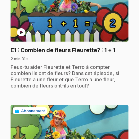
play_circle
.
E1
: Combien de fleurs Fleurette? : 1 + 1
2 min 31 s
.
Peux-tu aider Fleurette et Terro à compter
combien ils ont de fleurs? Dans cet épisode, si
Fleurette a une fleur et que Terro a une fleur,
combien de fleurs ont-ils en tout?
Abonnement