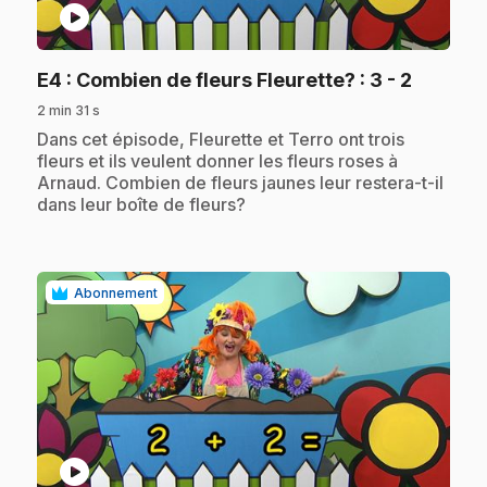
play_circle
.
E4
: Combien de fleurs Fleurette? : 3 - 2
2 min 31 s
.
Dans cet épisode, Fleurette et Terro ont trois
fleurs et ils veulent donner les fleurs roses à
Arnaud. Combien de fleurs jaunes leur restera-t-il
dans leur boîte de fleurs?
Abonnement
play_circle