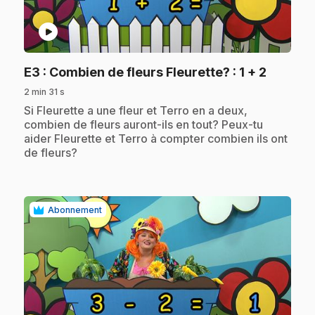
play_circle
.
E3
: Combien de fleurs Fleurette? : 1 + 2
2 min 31 s
.
Si Fleurette a une fleur et Terro en a deux,
combien de fleurs auront-ils en tout? Peux-tu
aider Fleurette et Terro à compter combien ils ont
de fleurs?
Abonnement