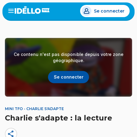
Aller
Se connecter
au
Open
the
contenu
menu
principal
Ce contenu n'est pas disponible depuis votre zone
géographique.
Se connecter
MINI TFO - CHARLIE S'ADAPTE
Charlie s'adapte : la lecture
share