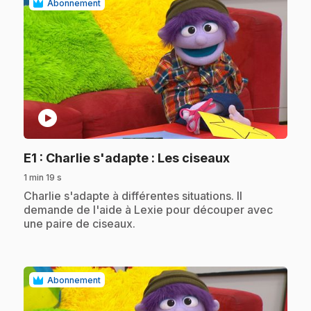
Abonnement
play_circle
.
E1
: Charlie s'adapte : Les ciseaux
1 min 19 s
.
Charlie s'adapte à différentes situations. Il
demande de l'aide à Lexie pour découper avec
une paire de ciseaux.
Abonnement