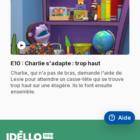
play_circle
.
E10
: Charlie s'adapte : trop haut
.
Charlie, qui n'a pas de bras, demande l'aide de
Lexie pour atteindre un casse-tête qui se trouve
trop haut sur une étagère. Ils le font ensuite
ensemble.
help
Aide
Accéder à l
,Ce lien s'
pied
de