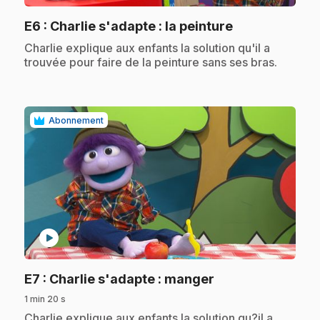
.
E6
: Charlie s'adapte : la peinture
.
Charlie explique aux enfants la solution qu'il a
trouvée pour faire de la peinture sans ses bras.
Abonnement
play_circle
.
E7
: Charlie s'adapte : manger
1 min 20 s
.
Charlie explique aux enfants la solution qu?il a