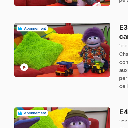
E
Abonnement
ca
1 min
.
Cha
com
play_circle
aux
per
cel
E
Abonnement
1 min