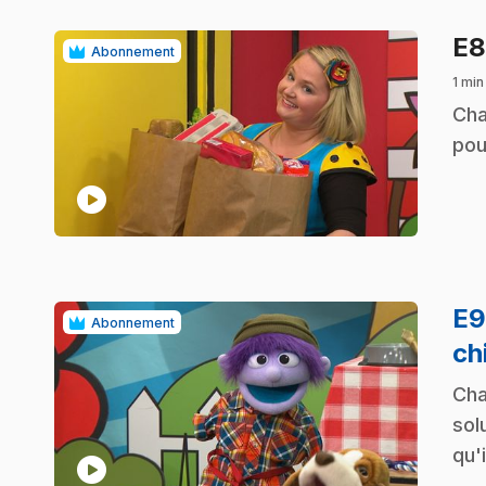
E
Abonnement
1 min
.
Cha
pou
play_circle
E
Abonnement
ch
.
Cha
sol
qu'
play_circle