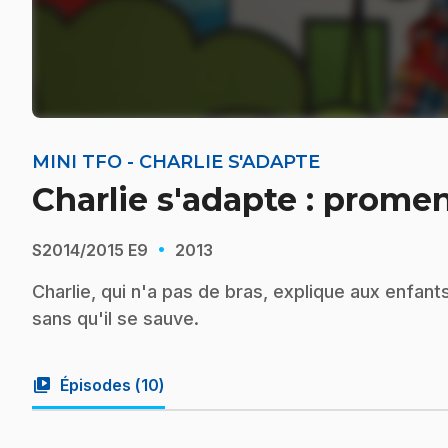
MINI TFO - CHARLIE S'ADAPTE
Charlie s'adapte : prom
·
S2014/2015
E9
2013
Charlie, qui n'a pas de bras, explique aux enfant
sans qu'il se sauve.
video_library
Épisodes (
10
)