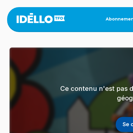
Aller
au
contenu
Abonnemen
principal
Ce contenu n'est pas d
géog
Se 