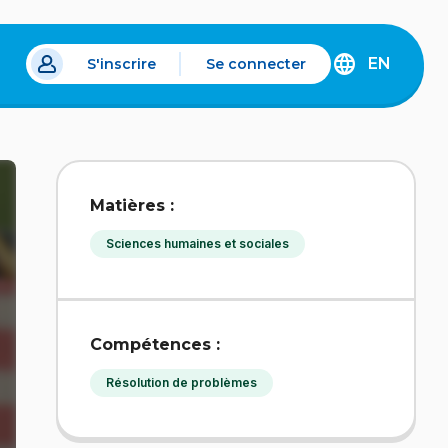
EN
S'inscrire
Se connecter
s un nouvel onglet.
DISCOVER
THE
ENGLISH
VERSION
OF
IDÉLLO.
Matières :
Sciences humaines et sociales
Compétences :
Résolution de problèmes