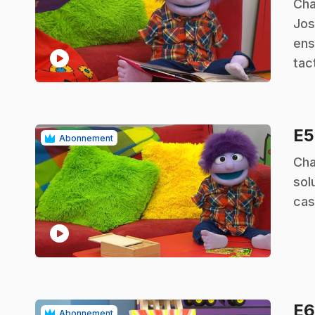
.
Cha
Jos
ens
play_circle
tact
E
Abonnement
.
Cha
sol
cas
play_circle
E
Abonnement