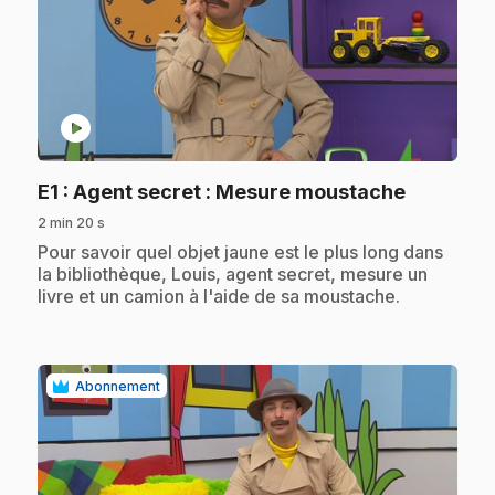
play_circle
.
E1
: Agent secret : Mesure moustache
2 min 20 s
.
Pour savoir quel objet jaune est le plus long dans
la bibliothèque, Louis, agent secret, mesure un
livre et un camion à l'aide de sa moustache.
Abonnement