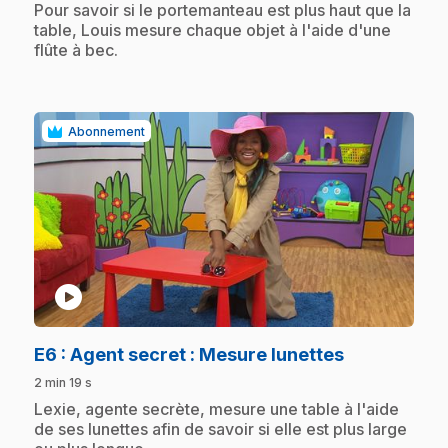
.
Pour savoir si le portemanteau est plus haut que la
table, Louis mesure chaque objet à l'aide d'une
flûte à bec.
Abonnement
play_circle
.
E6
: Agent secret : Mesure lunettes
2 min 19 s
.
Lexie, agente secrète, mesure une table à l'aide
de ses lunettes afin de savoir si elle est plus large