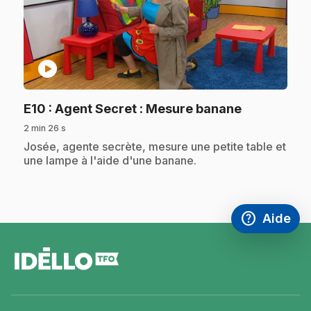
play_circle
.
E10
: Agent Secret : Mesure banane
2 min 26 s
.
Josée, agente secrète, mesure une petite table et
une lampe à l'aide d'une banane.
help
Aide
Accéder à l
,Ce lien s'
pied
de
page