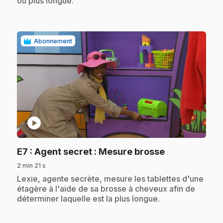
ou plus longue.
Abonnement
play_circle
.
E7
: Agent secret : Mesure brosse
2 min 21 s
.
Lexie, agente secrète, mesure les tablettes d'une
étagère à l'aide de sa brosse à cheveux afin de
déterminer laquelle est la plus longue.