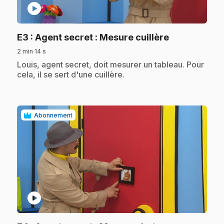
play_circle
.
E3
: Agent secret : Mesure cuillère
2 min 14 s
.
Louis, agent secret, doit mesurer un tableau. Pour
cela, il se sert d'une cuillère.
Abonnement
play_circle