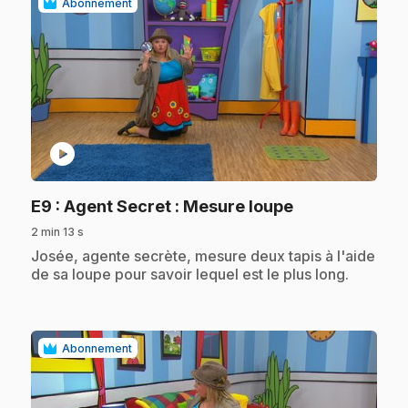
Abonnement
play_circle
.
E9
: Agent Secret : Mesure loupe
2 min 13 s
.
Josée, agente secrète, mesure deux tapis à l'aide
de sa loupe pour savoir lequel est le plus long.
Abonnement