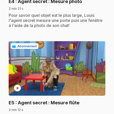
.
E4
: Agent secret : Mesure photo
2 min 21 s
.
Pour savoir quel objet est le plus large, Louis
l'agent secret mesure une porte puis une fenêtre
à l'aide de la photo de son chat!
Abonnement
play_circle
.
E5
: Agent secret : Mesure flûte
2 min 12 s