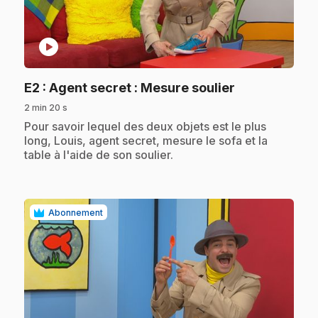
play_circle
.
E2
: Agent secret : Mesure soulier
2 min 20 s
.
Pour savoir lequel des deux objets est le plus
long, Louis, agent secret, mesure le sofa et la
table à l'aide de son soulier.
Abonnement