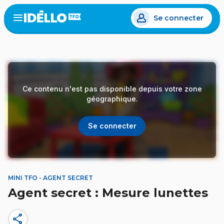
Aller
Se connecter
au
Open
the
contenu
menu
principal
Ce contenu n'est pas disponible depuis votre zone
géographique.
Se connecter
MINI TFO - AGENT SECRET
Agent secret : Mesure lunettes
share