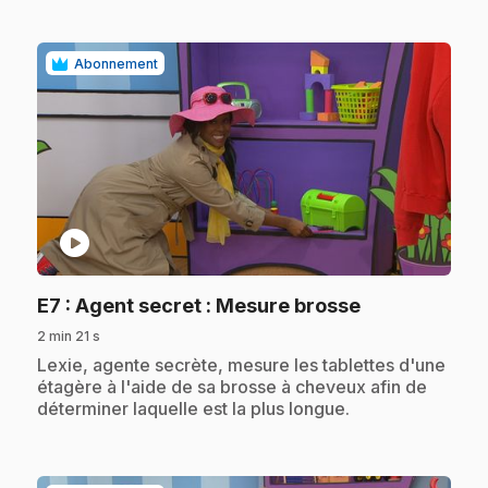
Abonnement
play_circle
.
E7
: Agent secret : Mesure brosse
2 min 21 s
.
Lexie, agente secrète, mesure les tablettes d'une
étagère à l'aide de sa brosse à cheveux afin de
déterminer laquelle est la plus longue.