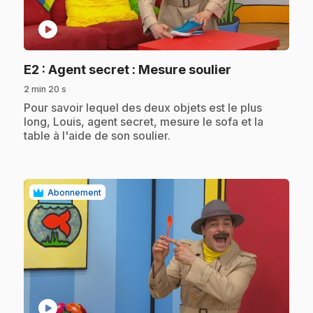
play_circle
.
E2
: Agent secret : Mesure soulier
2 min 20 s
.
Pour savoir lequel des deux objets est le plus
long, Louis, agent secret, mesure le sofa et la
table à l'aide de son soulier.
Abonnement
play_circle