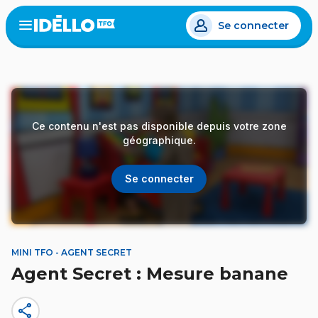
Aller
Se connecter
au
Open
the
contenu
menu
principal
Ce contenu n'est pas disponible depuis votre zone
géographique.
Se connecter
MINI TFO - AGENT SECRET
Agent Secret : Mesure banane
share