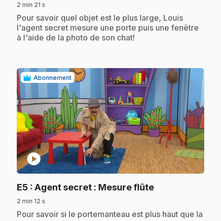
2 min 21 s
.
Pour savoir quel objet est le plus large, Louis
l'agent secret mesure une porte puis une fenêtre
à l'aide de la photo de son chat!
Abonnement
play_circle
.
E5
: Agent secret : Mesure flûte
2 min 12 s
.
Pour savoir si le portemanteau est plus haut que la