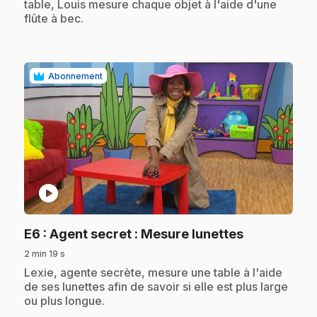
table, Louis mesure chaque objet à l'aide d'une
flûte à bec.
Abonnement
play_circle
.
E6
: Agent secret : Mesure lunettes
2 min 19 s
.
Lexie, agente secrète, mesure une table à l'aide
de ses lunettes afin de savoir si elle est plus large
ou plus longue.