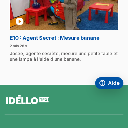
play_circle
.
E10
: Agent Secret : Mesure banane
2 min 26 s
.
Josée, agente secrète, mesure une petite table et
une lampe à l'aide d'une banane.
help
Aide
Accéder à l
,Ce lien s'
pied
de
page