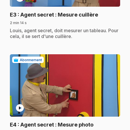
.
E3
: Agent secret : Mesure cuillère
2 min 14 s
.
Louis, agent secret, doit mesurer un tableau. Pour
cela, il se sert d'une cuillère.
Abonnement
play_circle
.
E4
: Agent secret : Mesure photo