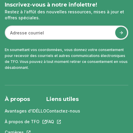
Inscrivez-vous à notre infolettre!
Restez à l’affût des nouvelles ressources, mises à jour et
offres spéciales.
En soumettant vos coordonnées, vous donnez votre consentement
pour recevoir des courriels et autres communications électroniques
de TFO. Vous pouvez à tout moment retirer ce consentement en vous
désabonnant.
À propos
Liens utiles
Avantages d'IDÉLLO
Contactez-nous
À propos de TFO
Ce lien s'ouvrira dans un nouvel onglet.
FAQ
Ce lien s'ouvrira dans un nouvel ongle
Carrières
Ce lien s'ouvrira dans un nouvel onglet.