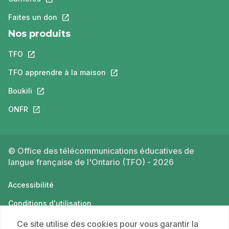
Faites un don
Ce lien s'ouvrira dans un nouvel onglet.
Nos produits
TFO
Ce lien s'ouvrira dans un nouvel onglet.
TFO apprendre à la maison
Ce lien s'ouvrira dans un nouvel o
Boukili
Ce lien s'ouvrira dans un nouvel onglet.
ONFR
Ce lien s'ouvrira dans un nouvel onglet.
© Office des télécommunications éducatives de
langue française de l'Ontario (TFO) - 2026
Accessibilité
Conditions d'utilisation
Politique de confidentialité
Ce site utilise des cookies pour vous garantir la