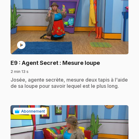
play_circle
.
E9
: Agent Secret : Mesure loupe
2 min 13 s
.
Josée, agente secrète, mesure deux tapis à l'aide
de sa loupe pour savoir lequel est le plus long.
Abonnement