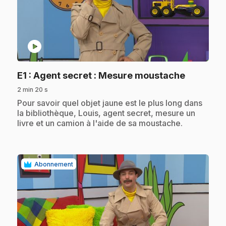
play_circle
.
E1
: Agent secret : Mesure moustache
2 min 20 s
.
Pour savoir quel objet jaune est le plus long dans
la bibliothèque, Louis, agent secret, mesure un
livre et un camion à l'aide de sa moustache.
Abonnement