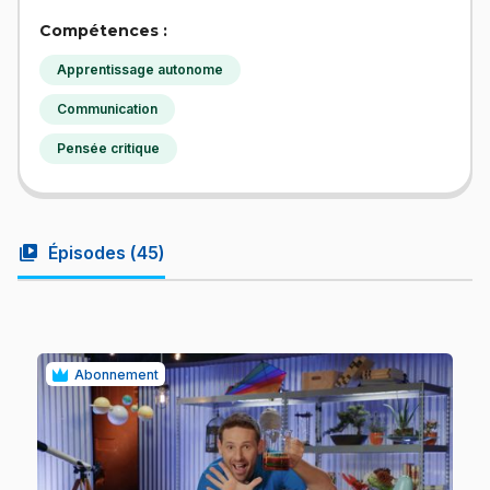
Compétences :
Apprentissage autonome
Communication
Pensée critique
video_library
Épisodes (
45
)
Abonnement