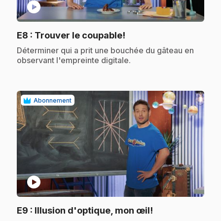
play_circle
.
E8
: Trouver le coupable!
.
Déterminer qui a prit une bouchée du gâteau en
observant l'empreinte digitale.
Abonnement
play_circle
.
E9
: Illusion d'optique, mon œil!