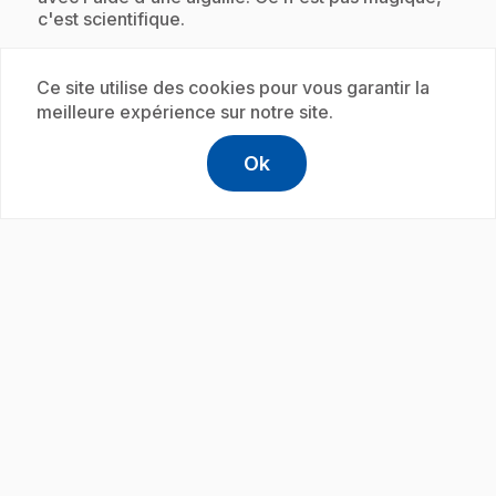
c'est scientifique.
Ce site utilise des cookies pour vous garantir la
Abonnement
meilleure expérience sur notre site.
Ok
help
Aide
Accéder à l
,Ce lien s'
play_circle
.
E19
: Amiral admirable
.
Éric nous montre comment la forme d'une
structure a un impact sur sa capacité de flotter.