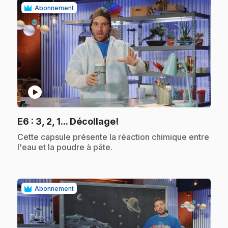
Abonnement
play_circle
.
E6
: 3, 2, 1... Décollage!
.
Cette capsule présente la réaction chimique entre
l'eau et la poudre à pâte.
Abonnement