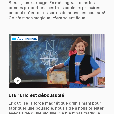
.
Bleu... jaune... rouge. En mélangeant dans les
bonnes proportions ces trois couleurs primaires,
on peut créer toutes sortes de nouvelles couleurs!
Ce n'est pas magique, c'est scientifique.
Abonnement
play_circle
.
E18
: Éric est déboussolé
.
Éric utilise la force magnétique d'un aimant pour
fabriquer une boussole. nous aide à nous orienter
avec l'aide d'une aiguille. Ce n'est pas magique,