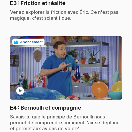
.
E3
: Friction et réalité
.
Venez explorer la friction avec Éric. Ce n'est pas
magique, c'est scientifique.
Abonnement
play_circle
.
E4
: Bernoulli et compagnie
.
Savais-tu que le principe de Bernoulli nous
permet de comprendre comment l'air se déplace
et permet aux avions de voler?