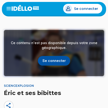
Aller
Se connecter
au
Open
the
contenu
menu
principal
Ce contenu n'est pas disponible depuis votre zone
géographique.
Se connecter
SCIENCEXPLOSION
Éric et ses bibittes
share