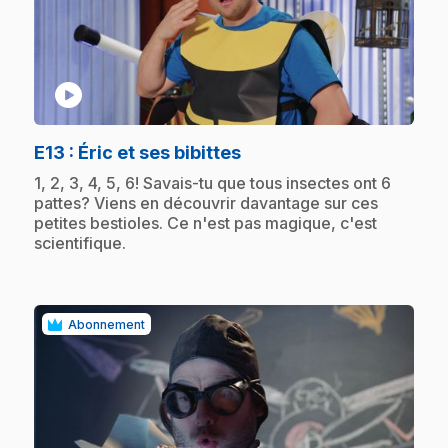
play_circle
.
E13
: Éric et ses bibittes
.
1, 2, 3, 4, 5, 6! Savais-tu que tous insectes ont 6
pattes? Viens en découvrir davantage sur ces
petites bestioles. Ce n'est pas magique, c'est
scientifique.
Abonnement