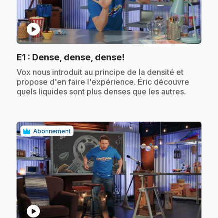
play_circle
.
E1
: Dense, dense, dense!
.
Vox nous introduit au principe de la densité et
propose d'en faire l'expérience. Éric découvre
quels liquides sont plus denses que les autres.
Abonnement
play_circle