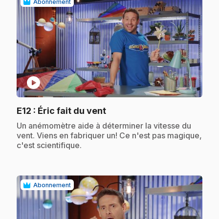
Abonnement
play_circle
.
E12
: Éric fait du vent
.
Un anémomètre aide à déterminer la vitesse du
vent. Viens en fabriquer un! Ce n'est pas magique,
c'est scientifique.
Abonnement