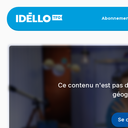
Aller
au
contenu
Abonnemen
principal
Ce contenu n'est pas d
géog
Se 