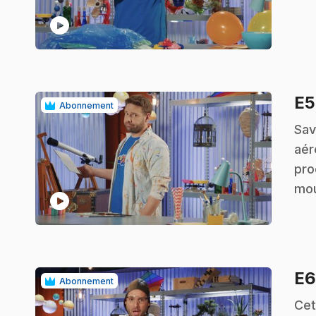
play_circle
E
Abonnement
.
Sav
aér
pro
mou
play_circle
E
Abonnement
.
Cet