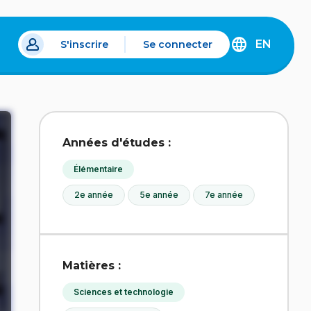
EN
S'inscrire
Se connecter
s un nouvel onglet.
DISCOVER
THE
ENGLISH
VERSION
OF
IDÉLLO.
Années d'études :
Élémentaire
2e année
5e année
7e année
Matières :
Sciences et technologie