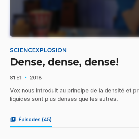
SCIENCEXPLOSION
Dense, dense, dense!
·
S1
E1
2018
Vox nous introduit au principe de la densité et 
liquides sont plus denses que les autres.
video_library
Épisodes (
45
)