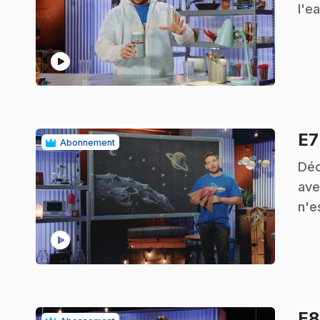
l'e
play_circle
E
Abonnement
.
Déc
ave
n'e
play_circle
E