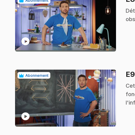
Abonnement
.
Dét
obs
play_circle
E
Abonnement
.
Cet
fon
l'i
play_circle