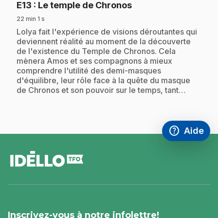
.
E13
: Le temple de Chronos
22 min 1 s
.
Lolya fait l'expérience de visions déroutantes qui
deviennent réalité au moment de la découverte
de l'existence du Temple de Chronos. Cela
mènera Amos et ses compagnons à mieux
comprendre l'utilité des demi-masques
d'équilibre, leur rôle face à la quête du masque
de Chronos et son pouvoir sur le temps, tant…
help
Aide
Accéder à l
,Ce lien s'
pied
de
page
Inscrivez-vous à notre infolettre!