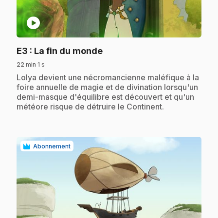
play_circle
.
E3
: La fin du monde
22 min 1 s
.
Lolya devient une nécromancienne maléfique à la
foire annuelle de magie et de divination lorsqu'un
demi-masque d'équilibre est découvert et qu'un
météore risque de détruire le Continent.
Abonnement