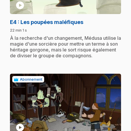
play_circle
.
E4
: Les poupées maléfiques
22 min 1 s
.
À la recherche d'un changement, Médusa utilise la
magie d'une sorcière pour mettre un terme à son
héritage gorgone, mais le sort risque également
de diviser le groupe de compagnons.
Abonnement
play_circle