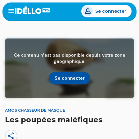
Aller
Se connecter
au
Open
the
contenu
menu
principal
Ce contenu n'est pas disponible depuis votre zone
géographique.
Se connecter
AMOS CHASSEUR DE MASQUE
Les poupées maléfiques
share