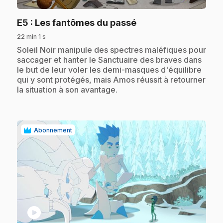
.
E5
: Les fantômes du passé
22 min 1 s
.
Soleil Noir manipule des spectres maléfiques pour
saccager et hanter le Sanctuaire des braves dans
le but de leur voler les demi-masques d'équilibre
qui y sont protégés, mais Amos réussit à retourner
la situation à son avantage.
Abonnement
play_circle