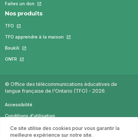
Faites un don
Ce lien s'ouvrira dans un nouvel onglet.
Nos produits
TFO
Ce lien s'ouvrira dans un nouvel onglet.
TFO apprendre à la maison
Ce lien s'ouvrira dans un nouvel o
Boukili
Ce lien s'ouvrira dans un nouvel onglet.
ONFR
Ce lien s'ouvrira dans un nouvel onglet.
© Office des télécommunications éducatives de
langue française de l'Ontario (TFO) - 2026
Accessibilité
Conditions d'utilisation
Politique de confidentialité
Ce site utilise des cookies pour vous garantir la
meilleure expérience sur notre site.