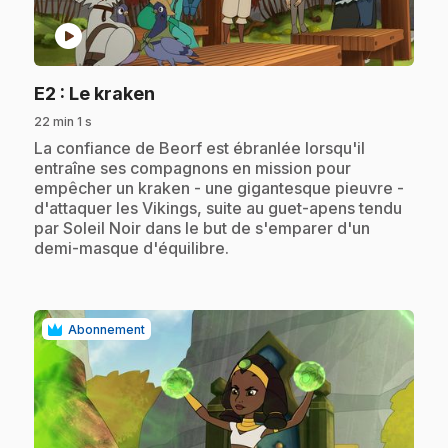
play_circle
.
E2
: Le kraken
22 min 1 s
.
La confiance de Beorf est ébranlée lorsqu'il
entraîne ses compagnons en mission pour
empêcher un kraken - une gigantesque pieuvre -
d'attaquer les Vikings, suite au guet-apens tendu
par Soleil Noir dans le but de s'emparer d'un
demi-masque d'équilibre.
Abonnement