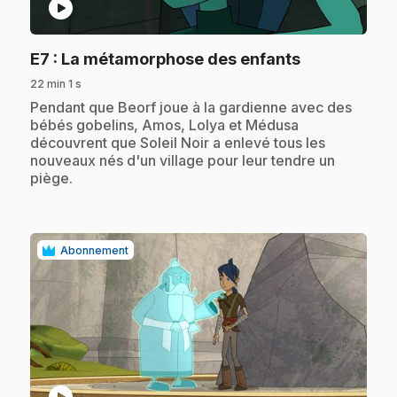
play_circle
.
E7
: La métamorphose des enfants
22 min 1 s
.
Pendant que Beorf joue à la gardienne avec des
bébés gobelins, Amos, Lolya et Médusa
découvrent que Soleil Noir a enlevé tous les
nouveaux nés d'un village pour leur tendre un
piège.
Abonnement