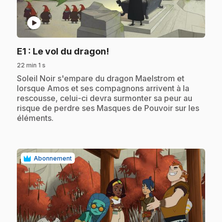
play_circle
.
E1
: Le vol du dragon!
22 min 1 s
.
Soleil Noir s'empare du dragon Maelstrom et
lorsque Amos et ses compagnons arrivent à la
rescousse, celui-ci devra surmonter sa peur au
risque de perdre ses Masques de Pouvoir sur les
éléments.
Abonnement