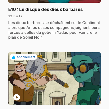
.
E10
: Le disque des dieux barbares
22 min 1 s
.
Les dieux barbares se déchaînent sur le Continent
alors que Amos et ses compagnons joignent leurs
forces à celles du gobelin Yadao pour vaincre le
plan de Soleil Noir.
Abonnement
play_circle