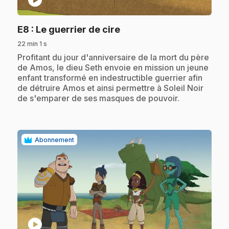
play_circle
.
E8
: Le guerrier de cire
22 min 1 s
.
Profitant du jour d'anniversaire de la mort du père
de Amos, le dieu Seth envoie en mission un jeune
enfant transformé en indestructible guerrier afin
de détruire Amos et ainsi permettre à Soleil Noir
de s'emparer de ses masques de pouvoir.
Abonnement
play_circle