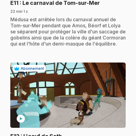
.
E11
: Le carnaval de Tom-sur-Mer
22 min 1 s
.
Médusa est arrêtée lors du carnaval annuel de
Tom-sur-Mer pendant que Amos, Béorf et Lolya
se séparent pour protéger la ville d'un saccage de
gobelins ainsi que de la colère du géant Cormoran
qui est l'hôte d'un demi-masque de l'équilibre.
Abonnement
play_circle
.