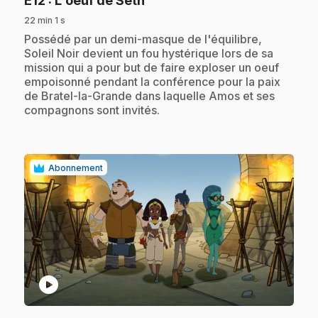
E12
: L'oeuf de Seth
22 min 1 s
.
Possédé par un demi-masque de l'équilibre,
Soleil Noir devient un fou hystérique lors de sa
mission qui a pour but de faire exploser un oeuf
empoisonné pendant la conférence pour la paix
de Bratel-la-Grande dans laquelle Amos et ses
compagnons sont invités.
Abonnement
play_circle