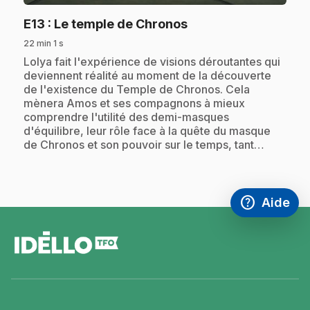
.
E13
: Le temple de Chronos
22 min 1 s
.
Lolya fait l'expérience de visions déroutantes qui
deviennent réalité au moment de la découverte
de l'existence du Temple de Chronos. Cela
mènera Amos et ses compagnons à mieux
comprendre l'utilité des demi-masques
d'équilibre, leur rôle face à la quête du masque
de Chronos et son pouvoir sur le temps, tant…
help
Aide
Accéder à l
,Ce lien s'
pied
de
page