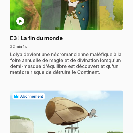
play_circle
.
E3
: La fin du monde
22 min 1 s
.
Lolya devient une nécromancienne maléfique à la
foire annuelle de magie et de divination lorsqu'un
demi-masque d'équilibre est découvert et qu'un
météore risque de détruire le Continent.
Abonnement