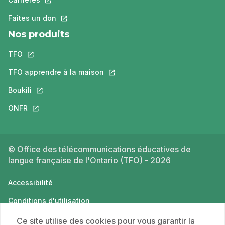
Faites un don
Ce lien s'ouvrira dans un nouvel onglet.
Nos produits
TFO
Ce lien s'ouvrira dans un nouvel onglet.
TFO apprendre à la maison
Ce lien s'ouvrira dans un nouvel o
Boukili
Ce lien s'ouvrira dans un nouvel onglet.
ONFR
Ce lien s'ouvrira dans un nouvel onglet.
© Office des télécommunications éducatives de
langue française de l'Ontario (TFO) - 2026
Accessibilité
Conditions d'utilisation
Politique de confidentialité
Ce site utilise des cookies pour vous garantir la