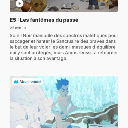
play_circle
.
E5
: Les fantômes du passé
22 min 1 s
.
Soleil Noir manipule des spectres maléfiques pour
saccager et hanter le Sanctuaire des braves dans
le but de leur voler les demi-masques d'équilibre
qui y sont protégés, mais Amos réussit à retourner
la situation à son avantage.
Abonnement