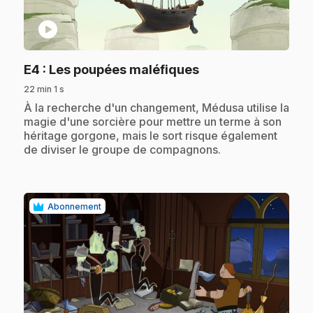
play_circle
.
E4
: Les poupées maléfiques
22 min 1 s
.
À la recherche d'un changement, Médusa utilise la
magie d'une sorcière pour mettre un terme à son
héritage gorgone, mais le sort risque également
de diviser le groupe de compagnons.
Abonnement