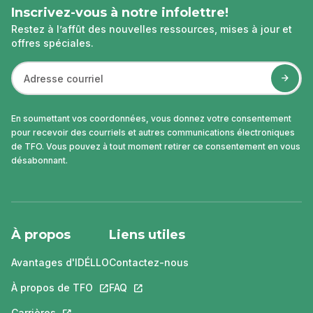
Inscrivez-vous à notre infolettre!
Restez à l’affût des nouvelles ressources, mises à jour et
offres spéciales.
En soumettant vos coordonnées, vous donnez votre consentement
pour recevoir des courriels et autres communications électroniques
de TFO. Vous pouvez à tout moment retirer ce consentement en vous
désabonnant.
À propos
Liens utiles
Avantages d'IDÉLLO
Contactez-nous
À propos de TFO
Ce lien s'ouvrira dans un nouvel onglet.
FAQ
Ce lien s'ouvrira dans un nouvel ongle
Carrières
Ce lien s'ouvrira dans un nouvel onglet.