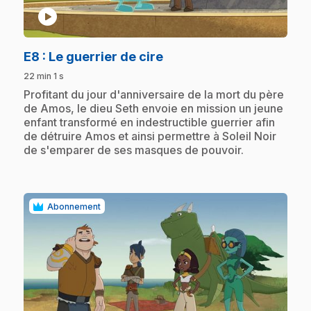
play_circle
.
E8
: Le guerrier de cire
22 min 1 s
.
Profitant du jour d'anniversaire de la mort du père
de Amos, le dieu Seth envoie en mission un jeune
enfant transformé en indestructible guerrier afin
de détruire Amos et ainsi permettre à Soleil Noir
de s'emparer de ses masques de pouvoir.
Abonnement