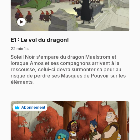
play_circle
.
E1
: Le vol du dragon!
22 min 1 s
.
Soleil Noir s'empare du dragon Maelstrom et
lorsque Amos et ses compagnons arrivent à la
rescousse, celui-ci devra surmonter sa peur au
risque de perdre ses Masques de Pouvoir sur les
éléments.
Abonnement