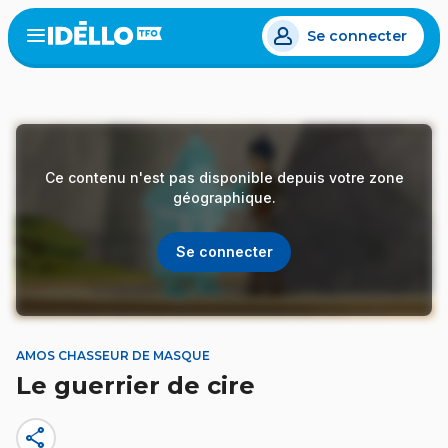
Aller
Se connecter
au
Open
the
contenu
menu
principal
Ce contenu n'est pas disponible depuis votre zone
géographique.
Se connecter
AMOS CHASSEUR DE MASQUE
Le guerrier de cire
share