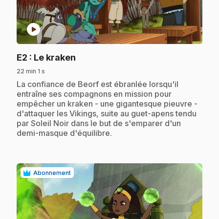
play_circle
.
E2
: Le kraken
22 min 1 s
.
La confiance de Beorf est ébranlée lorsqu'il
entraîne ses compagnons en mission pour
empêcher un kraken - une gigantesque pieuvre -
d'attaquer les Vikings, suite au guet-apens tendu
par Soleil Noir dans le but de s'emparer d'un
demi-masque d'équilibre.
Abonnement