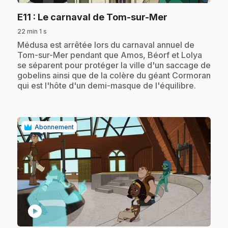
.
E11
: Le carnaval de Tom-sur-Mer
22 min 1 s
.
Médusa est arrêtée lors du carnaval annuel de
Tom-sur-Mer pendant que Amos, Béorf et Lolya
se séparent pour protéger la ville d'un saccage de
gobelins ainsi que de la colère du géant Cormoran
qui est l'hôte d'un demi-masque de l'équilibre.
Abonnement
play_circle