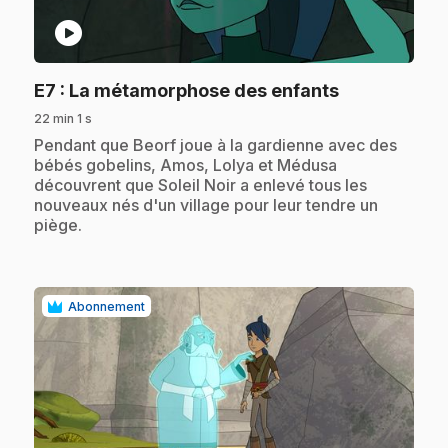
play_circle
.
E7
: La métamorphose des enfants
22 min 1 s
.
Pendant que Beorf joue à la gardienne avec des
bébés gobelins, Amos, Lolya et Médusa
découvrent que Soleil Noir a enlevé tous les
nouveaux nés d'un village pour leur tendre un
piège.
Abonnement