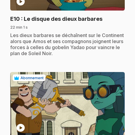
play_circle
.
E10
: Le disque des dieux barbares
22 min 1 s
.
Les dieux barbares se déchaînent sur le Continent
alors que Amos et ses compagnons joignent leurs
forces à celles du gobelin Yadao pour vaincre le
plan de Soleil Noir.
Abonnement
play_circle