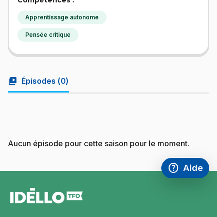
Compétences :
Apprentissage autonome
Pensée critique
video_library
Épisodes (
0
)
Aucun épisode pour cette saison pour le moment.
help
Aide
Accéder à l
,Ce lien s'
pied
de