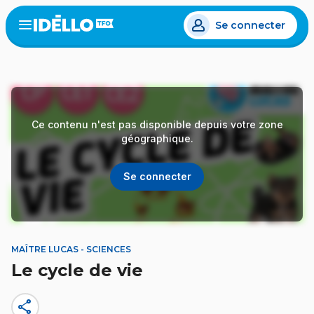
Aller
Se connecter
au
Open
the
contenu
menu
principal
Ce contenu n'est pas disponible depuis votre zone
géographique.
Se connecter
MAÎTRE LUCAS - SCIENCES
Le cycle de vie
share