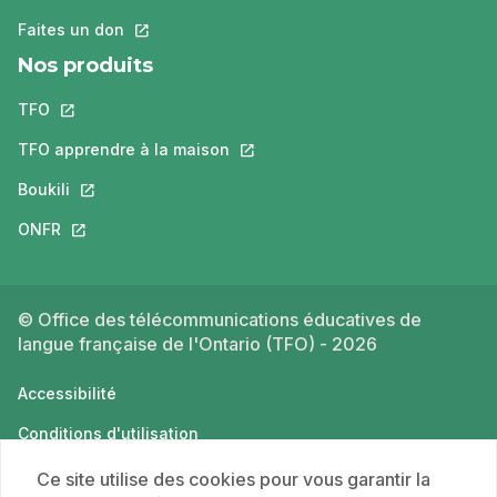
Faites un don
Ce lien s'ouvrira dans un nouvel onglet.
Nos produits
TFO
Ce lien s'ouvrira dans un nouvel onglet.
TFO apprendre à la maison
Ce lien s'ouvrira dans un nouvel o
Boukili
Ce lien s'ouvrira dans un nouvel onglet.
ONFR
Ce lien s'ouvrira dans un nouvel onglet.
© Office des télécommunications éducatives de
langue française de l'Ontario (TFO) - 2026
Accessibilité
Conditions d'utilisation
Politique de confidentialité
Ce site utilise des cookies pour vous garantir la