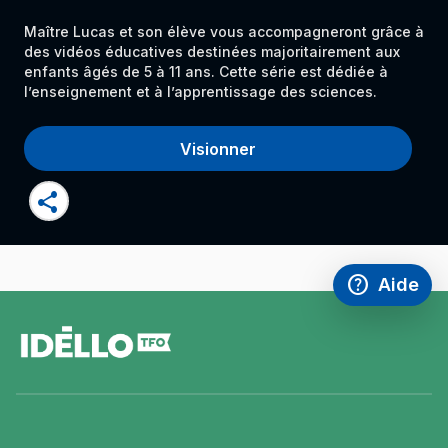
Maître Lucas et son élève vous accompagneront grâce à
des vidéos éducatives destinées majoritairement aux
enfants âgés de 5 à 11 ans. Cette série est dédiée à
l’enseignement et à l’apprentissage des sciences.
Visionner
share
help
Aide
Accéder à l
,Ce lien s'
pied
de
page