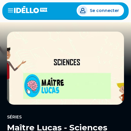
Aller
Se connecter
au
Open
the
contenu
menu
principal
SÉRIES
Maître Lucas - Sciences