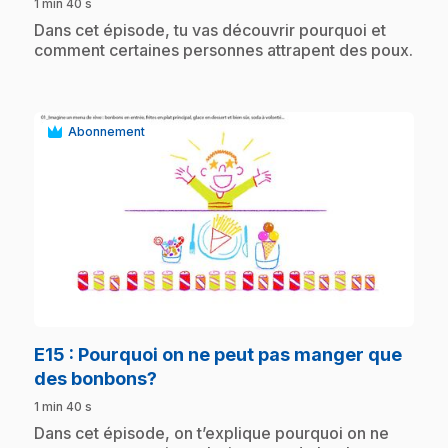
1 min 40 s
.
Dans cet épisode, tu vas découvrir pourquoi et
comment certaines personnes attrapent des poux.
Abonnement
play_circle
E15
: Pourquoi on ne peut pas manger que
.
des bonbons?
1 min 40 s
.
Dans cet épisode, on t’explique pourquoi on ne