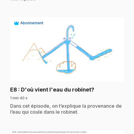
Abonnement
play_circle
.
E8
: D'où vient l'eau du robinet?
1 min 40 s
.
Dans cet épisode, on t’explique la provenance de
l’eau qui coule dans le robinet.