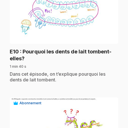
play_circle
E10
: Pourquoi les dents de lait tombent-
.
elles?
1 min 40 s
.
Dans cet épisode, on t’explique pourquoi les
dents de lait tombent.
Abonnement