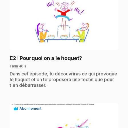
play_circle
.
E2
: Pourquoi on a le hoquet?
1 min 40 s
.
Dans cet épisode, tu découvriras ce qui provoque
le hoquet et on te proposera une technique pour
t'en débarrasser.
Abonnement