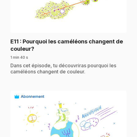
play_circle
E11
: Pourquoi les caméléons changent de
.
couleur?
1 min 40 s
.
Dans cet épisode, tu découvriras pourquoi les
caméléons changent de couleur.
Abonnement