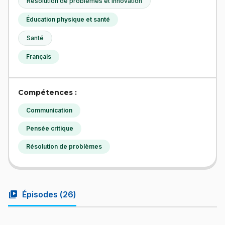
Résolution de problèmes et innovation
Éducation physique et santé
Santé
Français
Compétences :
Communication
Pensée critique
Résolution de problèmes
video_library
Épisodes (
26
)