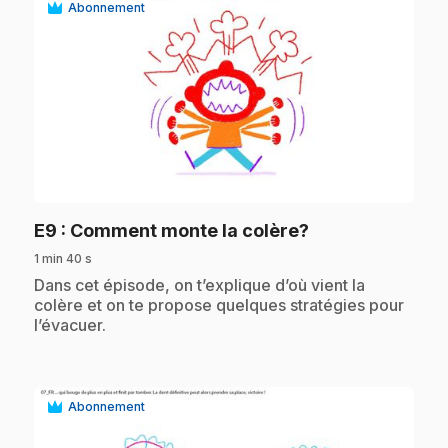
Abonnement
play_circle
.
E9
: Comment monte la colère?
1 min 40 s
.
Dans cet épisode, on t’explique d’où vient la
colère et on te propose quelques stratégies pour
l’évacuer.
Abonnement