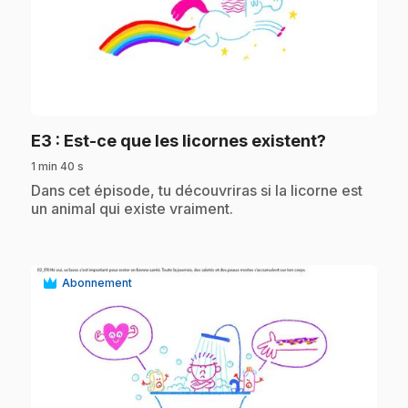
play_circle
.
E3
: Est-ce que les licornes existent?
1 min 40 s
.
Dans cet épisode, tu découvriras si la licorne est
un animal qui existe vraiment.
Abonnement