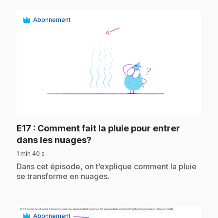
Abonnement
play_circle
E17
: Comment fait la pluie pour entrer
.
dans les nuages?
1 min 40 s
.
Dans cet épisode, on t’explique comment la pluie
se transforme en nuages.
Abonnement