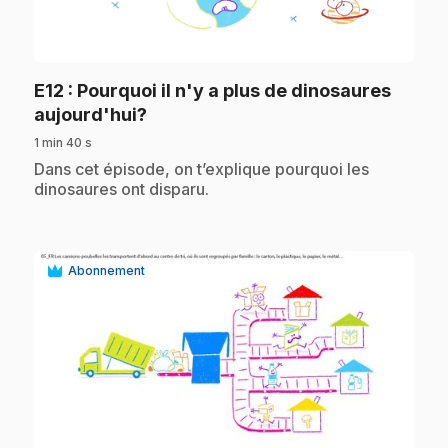
play_circle
E12
: Pourquoi il n'y a plus de dinosaures
.
aujourd'hui?
1 min 40 s
.
Dans cet épisode, on t’explique pourquoi les
dinosaures ont disparu.
Abonnement
play_circle