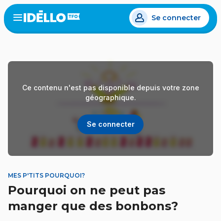
Aller
Se connecter
au
Open
the
contenu
menu
principal
Ce contenu n'est pas disponible depuis votre zone
géographique.
Se connecter
MES P'TITS POURQUOI?
Pourquoi on ne peut pas
manger que des bonbons?