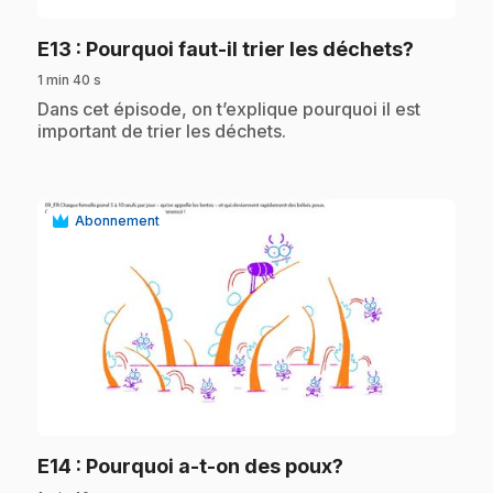
.
E13
: Pourquoi faut-il trier les déchets?
1 min 40 s
.
Dans cet épisode, on t’explique pourquoi il est
important de trier les déchets.
Abonnement
play_circle
.
E14
: Pourquoi a-t-on des poux?