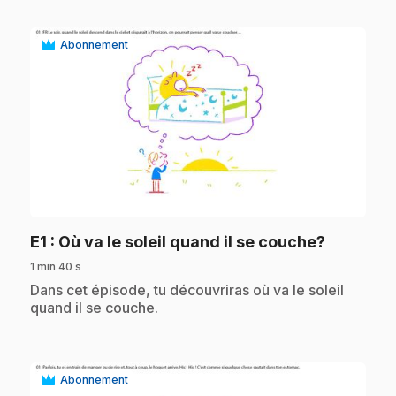
Abonnement
play_circle
.
E1
: Où va le soleil quand il se couche?
1 min 40 s
.
Dans cet épisode, tu découvriras où va le soleil
quand il se couche.
Abonnement