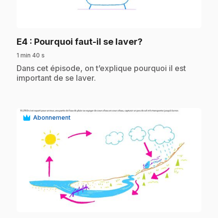
play_circle
.
E4
: Pourquoi faut-il se laver?
1 min 40 s
.
Dans cet épisode, on t’explique pourquoi il est
important de se laver.
Abonnement
play_circle