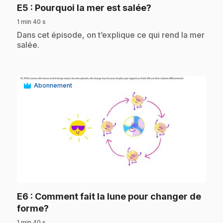
.
E5
: Pourquoi la mer est salée?
1 min 40 s
.
Dans cet épisode, on t’explique ce qui rend la mer
salée.
Abonnement
play_circle
E6
: Comment fait la lune pour changer de
.
forme?
1 min 40 s