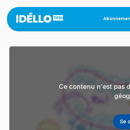
Aller
au
contenu
Abonnemen
principal
Ce contenu n'est pas d
géog
Se 