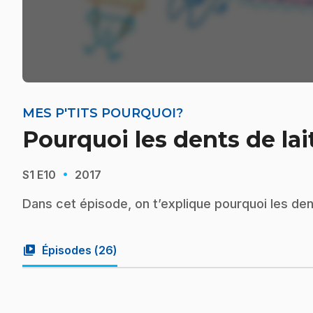
MES P'TITS POURQUOI?
Pourquoi les dents de la
·
S1
E10
2017
Dans cet épisode, on t’explique pourquoi les den
video_library
Épisodes (
26
)