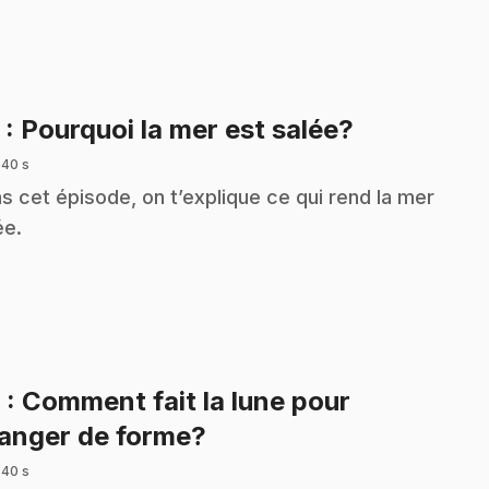
.
5
: Pourquoi la mer est salée?
 40 s
s cet épisode, on t’explique ce qui rend la mer
ée.
6
: Comment fait la lune pour
.
anger de forme?
 40 s