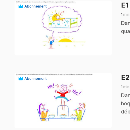
E1
Abonnement
1 min
.
Dan
qua
play_circle
E
Abonnement
1 min
.
Dan
hoq
déb
play_circle