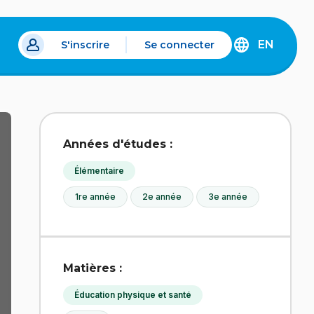
EN
S'inscrire
Se connecter
s un nouvel onglet.
DISCOVER
THE
ENGLISH
VERSION
OF
IDÉLLO.
Années d'études :
Élémentaire
1re année
2e année
3e année
Matières :
Éducation physique et santé