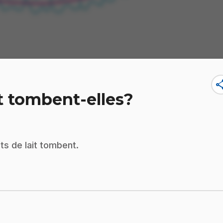
sha
it tombent-elles?
ts de lait tombent.