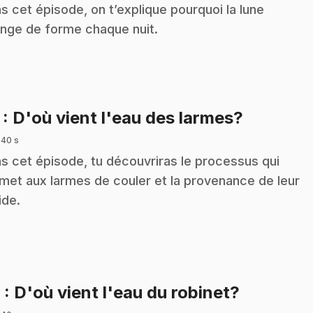
s cet épisode, on t’explique pourquoi la lune
nge de forme chaque nuit.
.
7
: D'où vient l'eau des larmes?
 40 s
s cet épisode, tu découvriras le processus qui
met aux larmes de couler et la provenance de leur
ide.
.
8
: D'où vient l'eau du robinet?