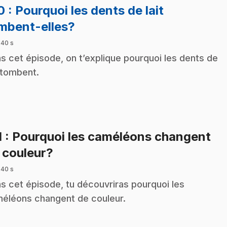
10
: Pourquoi les dents de lait
.
mbent-elles?
 40 s
s cet épisode, on t’explique pourquoi les dents de
t tombent.
1
: Pourquoi les caméléons changent
.
 couleur?
 40 s
s cet épisode, tu découvriras pourquoi les
éléons changent de couleur.