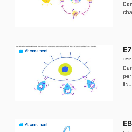
.
Dan
cha
play_circle
E
Abonnement
1 min
.
Dan
per
liqu
play_circle
E
Abonnement