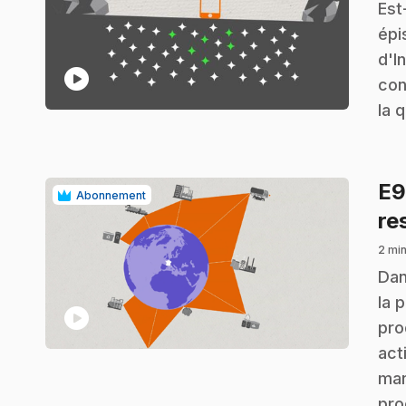
.
Est
épi
d'I
play_circle
con
la 
E
Abonnement
re
2 min
.
Dan
la 
play_circle
pro
act
man
pro