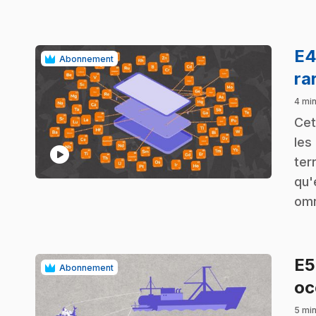
E
Abonnement
ra
4 min
.
Cet
les
play_circle
ter
qu'
omn
E
Abonnement
oc
5 min