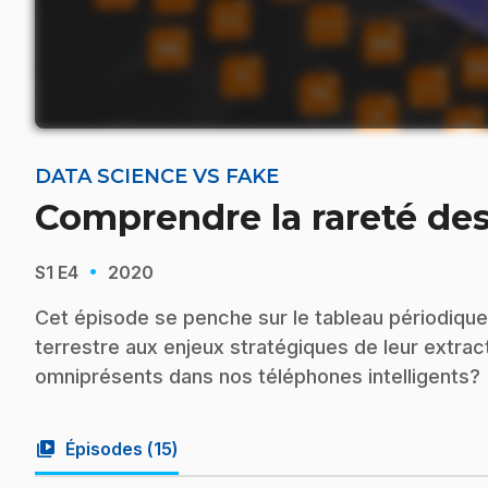
DATA SCIENCE VS FAKE
Comprendre la rareté de
·
S1
E4
2020
Cet épisode se penche sur le tableau périodique
terrestre aux enjeux stratégiques de leur extrac
omniprésents dans nos téléphones intelligents?
video_library
Épisodes (
15
)