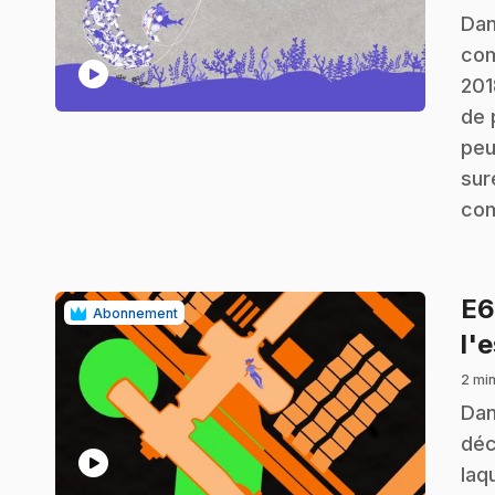
.
Dan
com
play_circle
201
de 
peu
sur
com
E
Abonnement
l'
2 min
.
Dan
déc
play_circle
laq