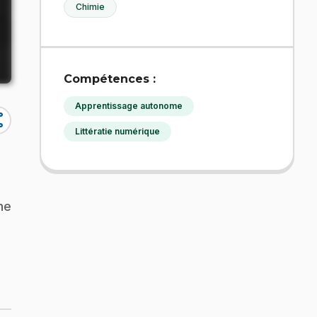
Chimie
Compétences :
Apprentissage autonome
re
Littératie numérique
he