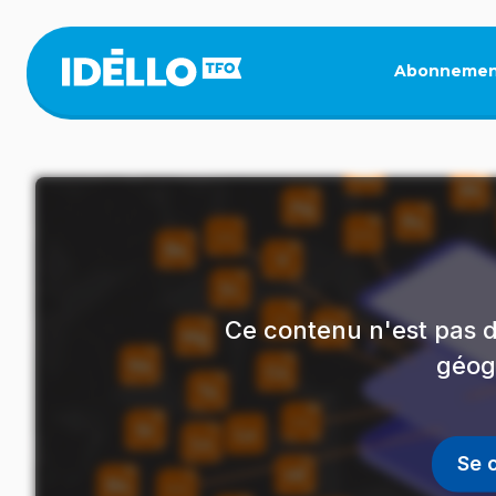
Aller
au
contenu
Abonnemen
principal
Ce contenu n'est pas d
géog
Se 