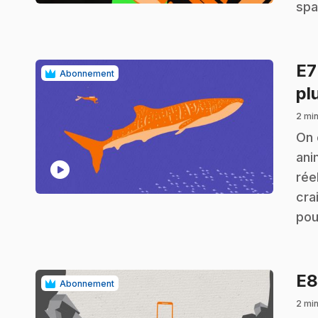
spa
E
Abonnement
pl
2 min
.
On 
ani
play_circle
rée
cra
pou
E
Abonnement
2 min