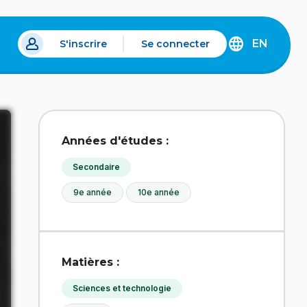
EN
S'inscrire
Se connecter
s un nouvel onglet.
DISCOVER
THE
ENGLISH
VERSION
OF
IDÉLLO.
Années d'études :
Secondaire
9e année
10e année
Matières :
Sciences et technologie