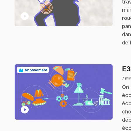
tra
man
play_circle
rou
pan
dan
de 
E
Abonnement
7 min
.
On 
éco
éco
play_circle
cho
déc
éco