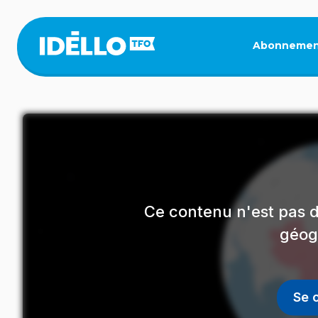
Aller
au
contenu
Abonnemen
principal
Ce contenu n'est pas d
géog
Se 