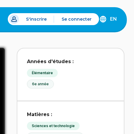
EN
S'inscrire
Se connecter
s un nouvel onglet.
DISCOVER
THE
ENGLISH
VERSION
OF
IDÉLLO.
Années d'études :
Élémentaire
6e année
Matières :
Sciences et technologie