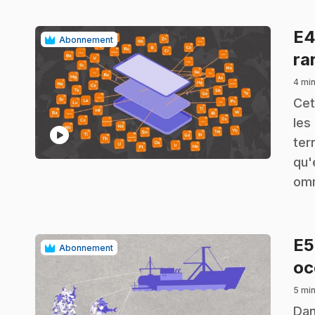
E
Abonnement
ra
4 min
.
Cet
les
play_circle
ter
qu'
omn
E
Abonnement
oc
5 min
.
Dan