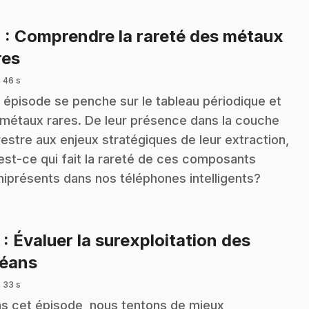
4
: Comprendre la rareté des métaux
.
res
 46 s
 épisode se penche sur le tableau périodique et
 métaux rares. De leur présence dans la couche
restre aux enjeux stratégiques de leur extraction,
est-ce qui fait la rareté de ces composants
iprésents dans nos téléphones intelligents?
5
: Évaluer la surexploitation des
.
éans
 33 s
s cet épisode, nous tentons de mieux