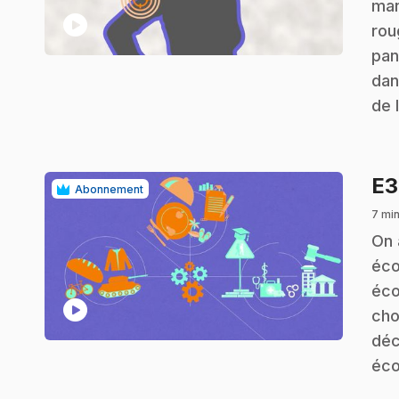
man
play_circle
rou
pan
dan
de 
E
Abonnement
7 min
.
On 
éco
éco
play_circle
cho
déc
éco