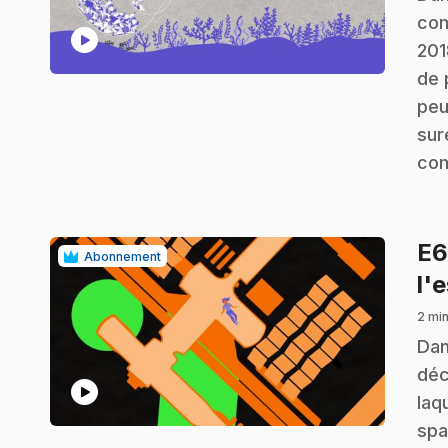
com
play_circle
201
de 
peu
sur
com
E
Abonnement
l'
2 min
.
Dan
déc
play_circle
laq
spa