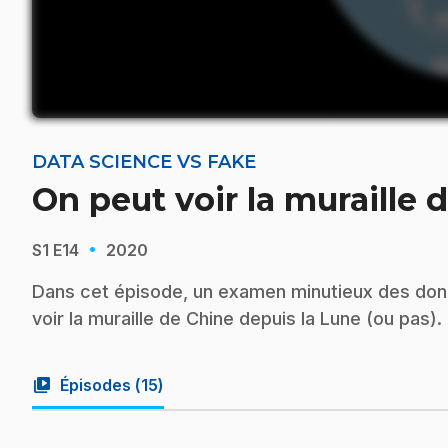
DATA SCIENCE VS FAKE
On peut voir la muraille 
·
S1
E14
2020
Dans cet épisode, un examen minutieux des donné
voir la muraille de Chine depuis la Lune (ou pas).
video_library
Épisodes (
15
)