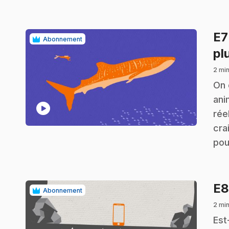
E
Abonnement
pl
2 min
.
On 
ani
play_circle
rée
cra
pou
E
Abonnement
2 min
.
Est