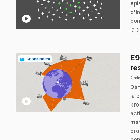
épi
d'I
play_circle
con
la 
E
Abonnement
re
2 min
.
Dan
la 
play_circle
pro
act
man
pro
com