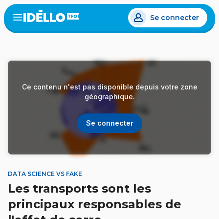
Aller
Se connecter
au
Open
the
contenu
menu
principal
Ce contenu n'est pas disponible depuis votre zone
géographique.
Se connecter
DATA SCIENCE VS FAKE
Les transports sont les
principaux responsables de