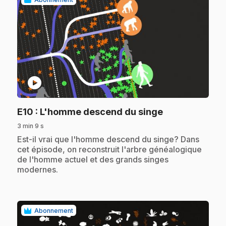
play_circle
.
E10
: L'homme descend du singe
3 min 9 s
.
Est-il vrai que l'homme descend du singe? Dans
cet épisode, on reconstruit l'arbre généalogique
de l'homme actuel et des grands singes
modernes.
Abonnement