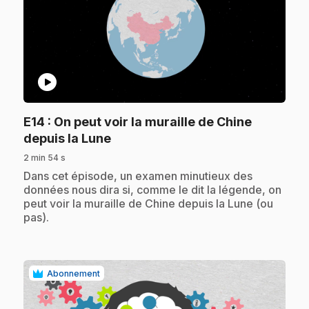
play_circle
E14
: On peut voir la muraille de Chine
.
depuis la Lune
2 min 54 s
.
Dans cet épisode, un examen minutieux des
données nous dira si, comme le dit la légende, on
peut voir la muraille de Chine depuis la Lune (ou
pas).
Abonnement