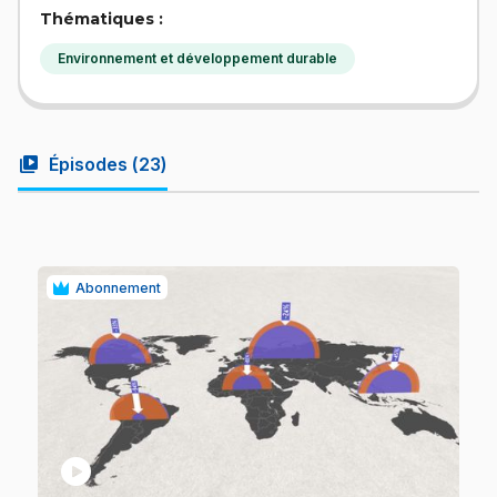
Thématiques :
Environnement et développement durable
video_library
Épisodes (
23
)
Abonnement
play_circle