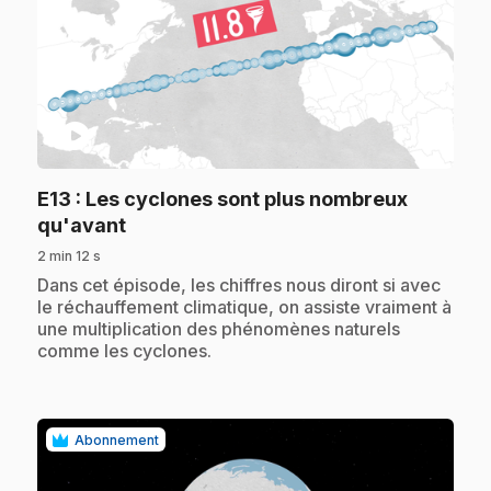
play_circle
E13
: Les cyclones sont plus nombreux
.
qu'avant
2 min 12 s
.
Dans cet épisode, les chiffres nous diront si avec
le réchauffement climatique, on assiste vraiment à
une multiplication des phénomènes naturels
comme les cyclones.
Abonnement