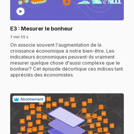
play_circle
.
E3
: Mesurer le bonheur
7 min 55 s
.
On associe souvent l'augmentation de la
croissance économique à notre bien-être. Les
indicateurs économiques peuvent-ils vraiment
mesurer quelque chose d'aussi complexe que le
bonheur? Cet épisode décortique ces indices tant
appréciés des économistes.
Abonnement