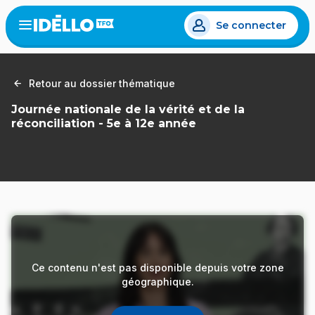
Aller
Se connecter
au
Open
the
contenu
menu
principal
Retour au dossier thématique
Journée nationale de la vérité et de la
réconciliation - 5e à 12e année
Ce contenu n'est pas disponible depuis votre zone
géographique.