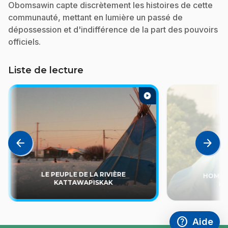
Obomsawin capte discrètement les histoires de cette
communauté, mettant en lumière un passé de
dépossession et d'indifférence de la part des pouvoirs
officiels.
Liste de lecture
play_circle
arrow_back
arrow_forward
LE PEUPLE DE LA RIVIÈRE
HOMMA
KATTAWAPISKAK
K
help
Aide
Accéder à l
,Ce lien s'