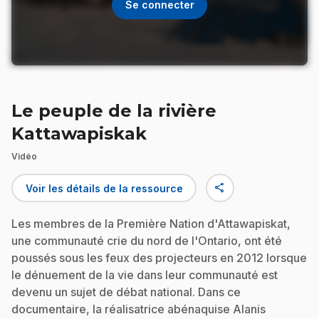
Se connecter
Le peuple de la rivière
Kattawapiskak
Vidéo
share
Voir les détails de la ressource
Les membres de la Première Nation d'Attawapiskat,
une communauté crie du nord de l'Ontario, ont été
poussés sous les feux des projecteurs en 2012 lorsque
le dénuement de la vie dans leur communauté est
devenu un sujet de débat national. Dans ce
documentaire, la réalisatrice abénaquise Alanis