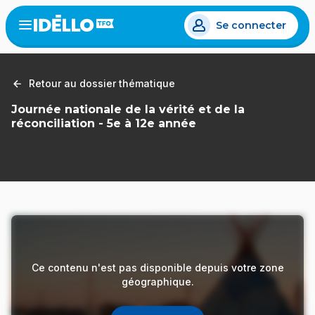
Aller
Se connecter
au
Open
the
contenu
menu
principal
Retour au dossier thématique
Journée nationale de la vérité et de la
réconciliation - 5e à 12e année
Ce contenu n'est pas disponible depuis votre zone
géographique.