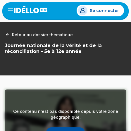
Aller
Se connecter
au
Open
the
contenu
menu
principal
Retour au dossier thématique
Journée nationale de la vérité et de la
réconciliation - 5e à 12e année
Ce contenu n'est pas disponible depuis votre zone
géographique.