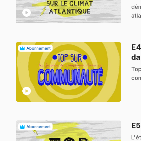
dém
play_circle
atl
E
Abonnement
da
.
Top
co
play_circle
E
Abonnement
.
L'é