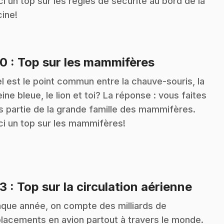
ci un top sur les règles de sécurité au bord de la
cine!
.
20
: Top sur les mammifères
l est le point commun entre la chauve-souris, la
eine bleue, le lion et toi? La réponse : vous faites
s partie de la grande famille des mammifères.
ci un top sur les mammifères!
.
23
: Top sur la circulation aérienne
que année, on compte des milliards de
lacements en avion partout à travers le monde.