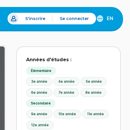
EN
S'inscrire
Se connecter
s un nouvel onglet.
DISCOVER
THE
ENGLISH
VERSION
OF
IDÉLLO.
Années d'études :
Élémentaire
3e année
4e année
5e année
6e année
7e année
8e année
Secondaire
9e année
10e année
11e année
12e année