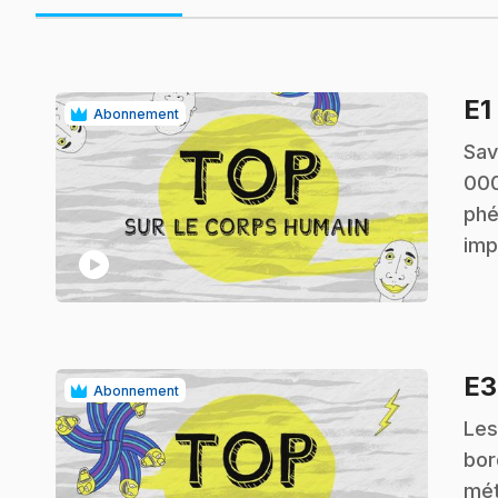
E1
Abonnement
.
Sav
000
phé
imp
play_circle
E
Abonnement
.
Les
bor
mét