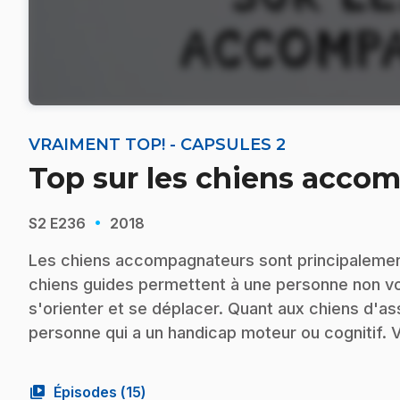
VRAIMENT TOP! - CAPSULES 2
Top sur les chiens acco
·
S2
E236
2018
Les chiens accompagnateurs sont principalement
chiens guides permettent à une personne non vo
s'orienter et se déplacer. Quant aux chiens d'as
personne qui a un handicap moteur ou cognitif. 
video_library
Épisodes (
15
)