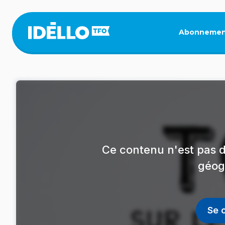
Aller
au
contenu
Abonnemen
principal
Ce contenu n'est pas d
géog
Se 