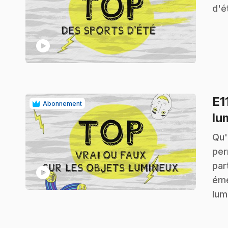
d'é
play_circle
E1
Abonnement
lu
.
Qu'
per
par
play_circle
éme
lum