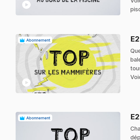
Voi
play_circle
pis
E
Abonnement
.
Que
bal
tou
Voi
play_circle
E
Abonnement
.
Cha
dép