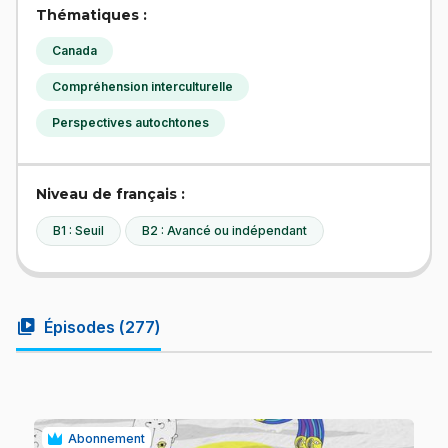
Thématiques :
Canada
Compréhension interculturelle
Perspectives autochtones
Niveau de français :
B1 : Seuil
B2 : Avancé ou indépendant
video_library
Épisodes (
277
)
Abonnement