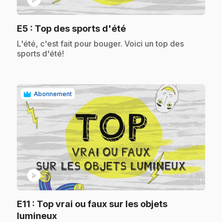
.
E5
: Top des sports d'été
.
L'été, c'est fait pour bouger. Voici un top des
sports d'été!
Abonnement
play_circle
E11
: Top vrai ou faux sur les objets
.
lumineux