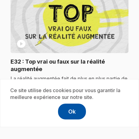
play_circle
E32
: Top vrai ou faux sur la réalité
.
augmentée
.
La réalité augmentée fait de plus en plus partie de
nos vies, mais de quoi s’agit-il? Testons nos
Ce site utilise des cookies pour vous garantir la
connaissances sur cette nouvelle technologie.
Voici un top vrai ou faux sur la réalité augmentée!
meilleure expérience sur notre site.
Ok
help
Aide
Accéder à l
,Ce lien s'
Abonnement