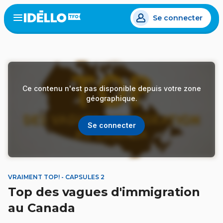
Aller
Se connecter
au
Open
the
contenu
menu
principal
Ce contenu n'est pas disponible depuis votre zone
géographique.
Se connecter
VRAIMENT TOP! - CAPSULES 2
Top des vagues d'immigration
au Canada