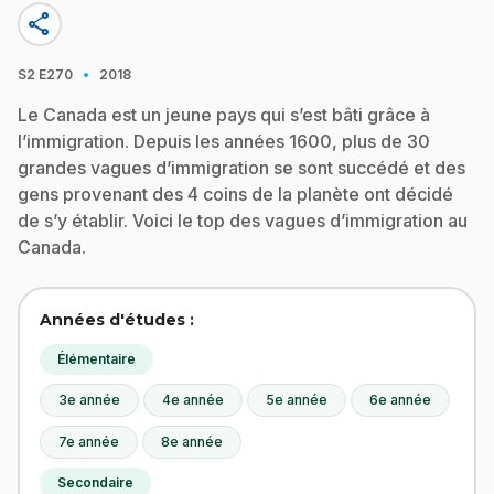
share
·
S2
E270
2018
Le Canada est un jeune pays qui s’est bâti grâce à
l’immigration. Depuis les années 1600, plus de 30
grandes vagues d’immigration se sont succédé et des
gens provenant des 4 coins de la planète ont décidé
de s’y établir. Voici le top des vagues d’immigration au
Canada.
Années d'études :
Élémentaire
3e année
4e année
5e année
6e année
7e année
8e année
Secondaire