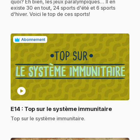
quoi? Eh bien, les jeux paralympiques… Il en
existe 30 en tout, 24 sports d'été et 6 sports
d'hiver. Voici le top de ces sports!
Abonnement
play_circle
.
E14
: Top sur le système immunitaire
.
Top sur le système immunitaire.