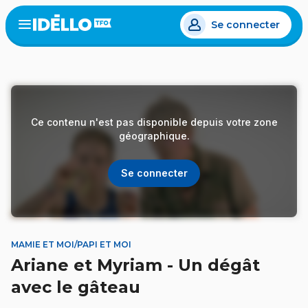
Aller
Se connecter
au
Open
the
contenu
menu
principal
Ce contenu n'est pas disponible depuis votre zone
géographique.
Se connecter
MAMIE ET MOI/PAPI ET MOI
Ariane et Myriam - Un dégât
avec le gâteau