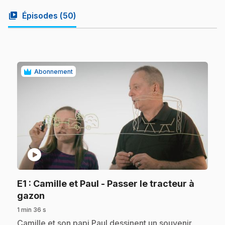
video_library
Épisodes (
50
)
Abonnement
play_circle
E1
: Camille et Paul - Passer le tracteur à
.
gazon
1 min 36 s
.
Camille et son papi Paul dessinent un souvenir