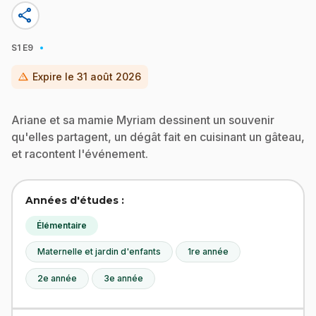
share
·
S1
E9
warning
Expire le
31 août 2026
Ariane et sa mamie Myriam dessinent un souvenir
qu'elles partagent, un dégât fait en cuisinant un gâteau,
et racontent l'événement.
Années d'études :
Élémentaire
Maternelle et jardin d'enfants
1re année
2e année
3e année