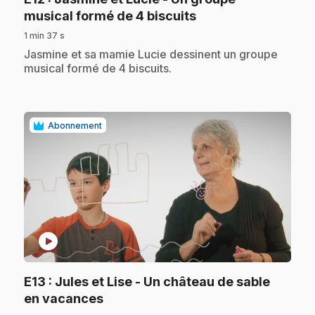
.
musical formé de 4 biscuits
1 min 37 s
.
Jasmine et sa mamie Lucie dessinent un groupe
musical formé de 4 biscuits.
Abonnement
play_circle
E13
: Jules et Lise - Un château de sable
.
en vacances