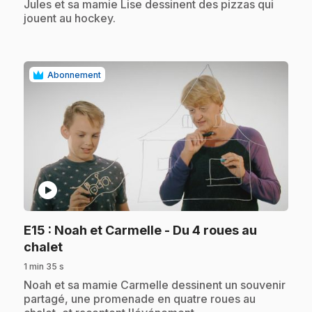
.
Jules et sa mamie Lise dessinent des pizzas qui
jouent au hockey.
Abonnement
play_circle
E15
: Noah et Carmelle - Du 4 roues au
.
chalet
1 min 35 s
.
Noah et sa mamie Carmelle dessinent un souvenir
partagé, une promenade en quatre roues au