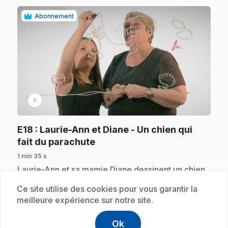
Abonnement
play_circle
E18
: Laurie-Ann et Diane - Un chien qui
.
fait du parachute
1 min 35 s
.
Laurie-Ann et sa mamie Diane dessinent un chien
qui fait du parachute.
Ce site utilise des cookies pour vous garantir la
meilleure expérience sur notre site.
Abonnement
Ok