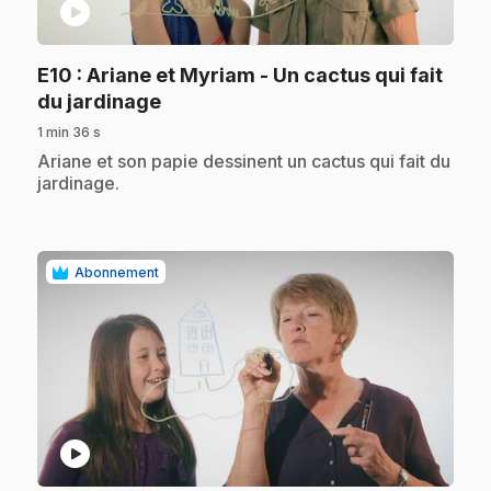
play_circle
E10
: Ariane et Myriam - Un cactus qui fait
.
du jardinage
1 min 36 s
.
Ariane et son papie dessinent un cactus qui fait du
jardinage.
Abonnement
play_circle