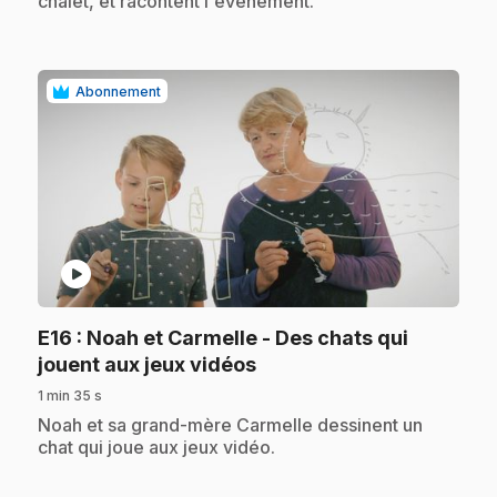
chalet, et racontent l'événement.
Abonnement
play_circle
E16
: Noah et Carmelle - Des chats qui
.
jouent aux jeux vidéos
1 min 35 s
.
Noah et sa grand-mère Carmelle dessinent un
chat qui joue aux jeux vidéo.