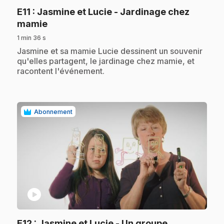
E11
: Jasmine et Lucie - Jardinage chez
.
mamie
1 min 36 s
.
Jasmine et sa mamie Lucie dessinent un souvenir
qu'elles partagent, le jardinage chez mamie, et
racontent l'événement.
Abonnement
play_circle
E12
: Jasmine et Lucie - Un groupe