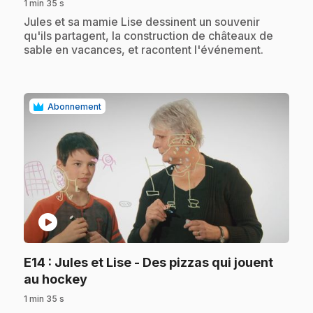
1 min 35 s
.
Jules et sa mamie Lise dessinent un souvenir
qu'ils partagent, la construction de châteaux de
sable en vacances, et racontent l'événement.
Abonnement
play_circle
E14
: Jules et Lise - Des pizzas qui jouent
.
au hockey
1 min 35 s