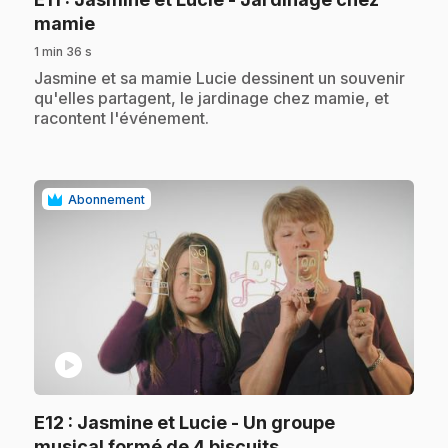
.
mamie
1 min 36 s
.
Jasmine et sa mamie Lucie dessinent un souvenir
qu'elles partagent, le jardinage chez mamie, et
racontent l'événement.
Abonnement
play_circle
E12
: Jasmine et Lucie - Un groupe
.
musical formé de 4 biscuits