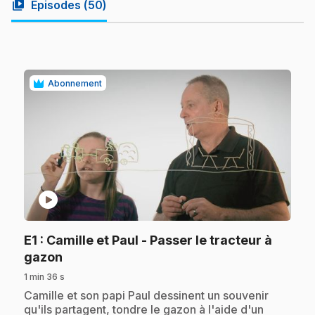
video_library
Épisodes (
50
)
Abonnement
play_circle
E1
: Camille et Paul - Passer le tracteur à
.
gazon
1 min 36 s
.
Camille et son papi Paul dessinent un souvenir
qu'ils partagent, tondre le gazon à l'aide d'un