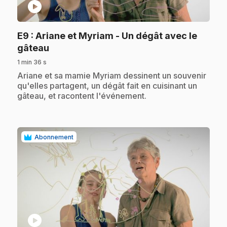
play_circle
E9
: Ariane et Myriam - Un dégât avec le
.
gâteau
1 min 36 s
.
Ariane et sa mamie Myriam dessinent un souvenir
qu'elles partagent, un dégât fait en cuisinant un
gâteau, et racontent l'événement.
Abonnement
play_circle