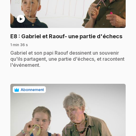
play_circle
.
E8
: Gabriel et Raouf- une partie d'échecs
1 min 36 s
.
Gabriel et son papi Raouf dessinent un souvenir
qu'ils partagent, une partie d'échecs, et racontent
l'événement.
Abonnement