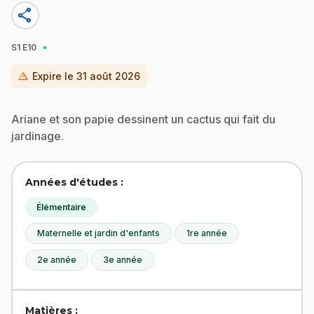
share
·
S1
E10
warning
Expire le
31 août 2026
Ariane et son papie dessinent un cactus qui fait du
jardinage.
Années d'études :
Élémentaire
Maternelle et jardin d'enfants
1re année
2e année
3e année
Matières :