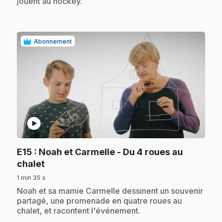
jouent au hockey.
Abonnement
play_circle
E15
: Noah et Carmelle - Du 4 roues au
.
chalet
1 min 35 s
.
Noah et sa mamie Carmelle dessinent un souvenir
partagé, une promenade en quatre roues au
chalet, et racontent l'événement.