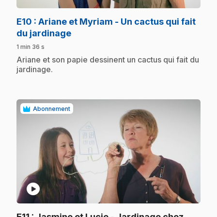
E10
: Ariane et Myriam - Un cactus qui fait
.
du jardinage
1 min 36 s
.
Ariane et son papie dessinent un cactus qui fait du
jardinage.
Abonnement
play_circle
E11
: Jasmine et Lucie - Jardinage chez