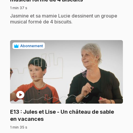
1 min 37 s
.
Jasmine et sa mamie Lucie dessinent un groupe
musical formé de 4 biscuits.
Abonnement
play_circle
E13
: Jules et Lise - Un château de sable
.
en vacances
1 min 35 s