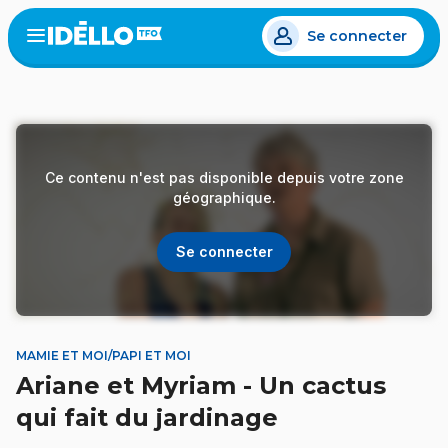
Aller
Se connecter
au
Open
the
contenu
menu
principal
Ce contenu n'est pas disponible depuis votre zone
géographique.
Se connecter
MAMIE ET MOI/PAPI ET MOI
Ariane et Myriam - Un cactus
qui fait du jardinage