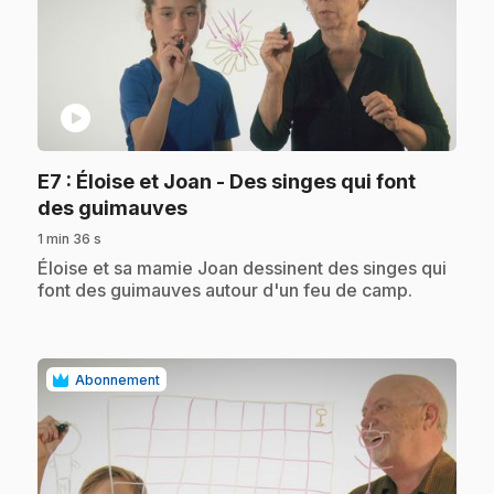
play_circle
E7
: Éloise et Joan - Des singes qui font
.
des guimauves
1 min 36 s
.
Éloise et sa mamie Joan dessinent des singes qui
font des guimauves autour d'un feu de camp.
Abonnement