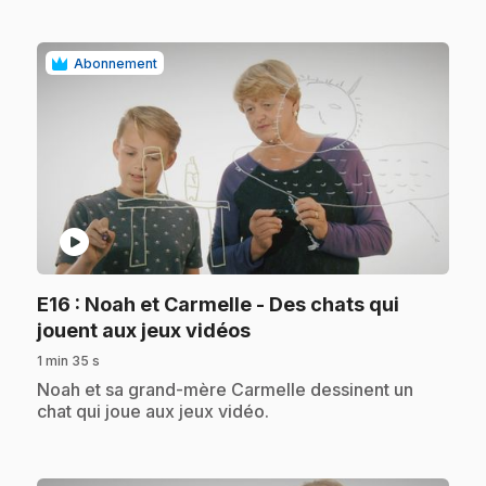
Abonnement
play_circle
E16
: Noah et Carmelle - Des chats qui
.
jouent aux jeux vidéos
1 min 35 s
.
Noah et sa grand-mère Carmelle dessinent un
chat qui joue aux jeux vidéo.